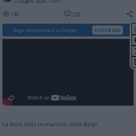
2 Giugno 2026, 12:01
13k
135
Segui nicolaporro.it su Google
CLICCA QUI
La festa della monarchia, titola Belpi.