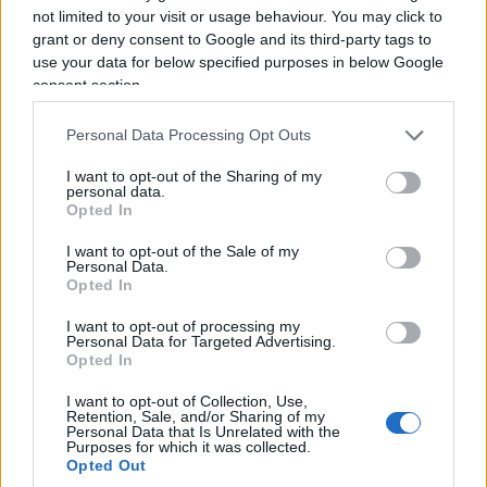
not limited to your visit or usage behaviour. You may click to
grant or deny consent to Google and its third-party tags to
use your data for below specified purposes in below Google
consent section.
Obiettivi comprensibili, ma forse come si ripete
Personal Data Processing Opt Outs
sempre in questi casi era l’occasione per fare di
I want to opt-out of the Sharing of my
più. I veri problemi della Corte non finiscono
personal data.
Opted In
infatti.,con la responsabilità erariale.
Ci sono
giudizi che durano anni
, con un costo anche per
I want to opt-out of the Sale of my
Personal Data.
funzionari e amministratori che alla fine risultano
Opted In
estranei agli addebiti. Ci sono i dissesti degli enti
I want to opt-out of processing my
locali, che troppo spesso diventano purgatori
Personal Data for Targeted Advertising.
amministrativi interminabili, nei quali a pagare
Opted In
sono soprattutto i cittadini. E ci sono uffici
I want to opt-out of Collection, Use,
Retention, Sale, and/or Sharing of my
territoriali con carichi di lavoro molto diversi, che
Personal Data that Is Unrelated with the
Purposes for which it was collected.
avrebbero bisogno di una razionalizzazione senza
Opted Out
perdere quel rapporto con le autonomie che