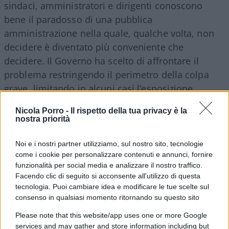
sindaci, amministratori e dirigenti conoscono
bene il paradosso di una pubblica
amministrazione nella quale, qualche volta, non
decidere è diventato più conveniente che
decidere. Il Governo ha scelto di affrontare il
problema restringendo il perimetro della colpa
grave, limitando in alcuni casi l’esposizione
patrimoniale di chi amministra e intervenendo
Nicola Porro -
Il rispetto della tua privacy è la
sull’organizzazione della magistratura contabile.
nostra priorità
Noi e i nostri partner utilizziamo, sul nostro sito, tecnologie
come i cookie per personalizzare contenuti e annunci, fornire
funzionalità per social media e analizzare il nostro traffico.
Facendo clic di seguito si acconsente all'utilizzo di questa
tecnologia. Puoi cambiare idea e modificare le tue scelte sul
consenso in qualsiasi momento ritornando su questo sito
Please note that this website/app uses one or more Google
services and may gather and store information including but