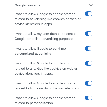
rappresenta una delle ragioni della presenza
Google consents
regionale della Corte.
I want to allow Google to enable storage
related to advertising like cookies on web or
device identifiers in apps.
Poi c’è la questione più moderna, forse la più
importante.
La Corte dei conti possiede una
I want to allow my user data to be sent to
quantità straordinaria di informazioni sulla
Google for online advertising purposes.
finanza pubblica
. Digitalizzazione,
I want to allow Google to send me
interoperabilità delle banche dati e nuovi
personalized advertising.
strumenti di analisi potrebbero trasformarla
I want to allow Google to enable storage
sempre più da controllore del danno già avvenuto
related to analytics like cookies on web or
a sentinella capace di intercettare anomalie e
device identifiers in apps.
sprechi prima che si producano.
I want to allow Google to enable storage
related to functionality of the website or app.
I want to allow Google to enable storage
related to personalization.