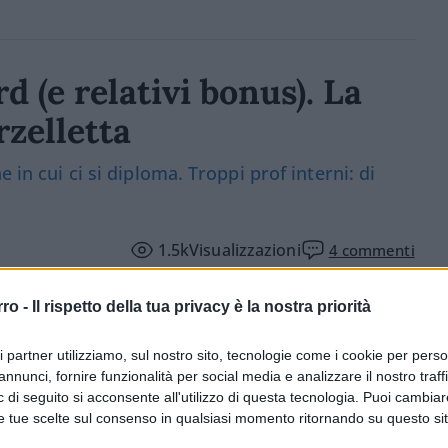
d (e relativi bonus). La
zelletta
 in cui ci si diploma. Troppi prof interni: di
1.5k
Visualizzazioni
4
commenti
rro -
Il rispetto della tua privacy è la nostra priorità
ri partner utilizziamo, sul nostro sito, tecnologie come i cookie per pers
annunci, fornire funzionalità per social media e analizzare il nostro traff
 di seguito si acconsente all'utilizzo di questa tecnologia. Puoi cambiar
e tue scelte sul consenso in qualsiasi momento ritornando su questo si