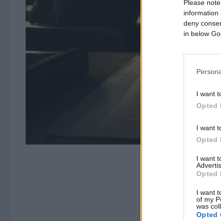
Please note
information 
deny consent
in below Go
Persona
I want t
Opted 
I want t
Opted 
I want 
Advertis
Opted 
I want t
of my P
was col
Opted 