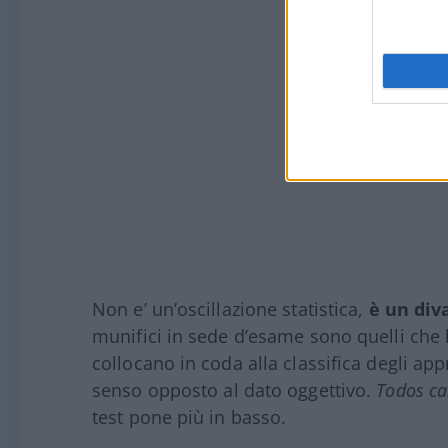
Non e’ un’oscillazione statistica,
è un diva
munifici in sede d’esame sono quelli che
collocano in coda alla classifica degli app
senso opposto al dato oggettivo.
Todos ca
test pone più in basso.