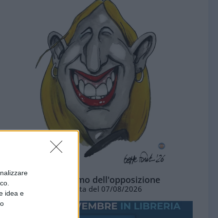
onalizzare
L'ottimismo dell'opposizione
ico.
Vignetta del 07/08/2026
e idea e
to