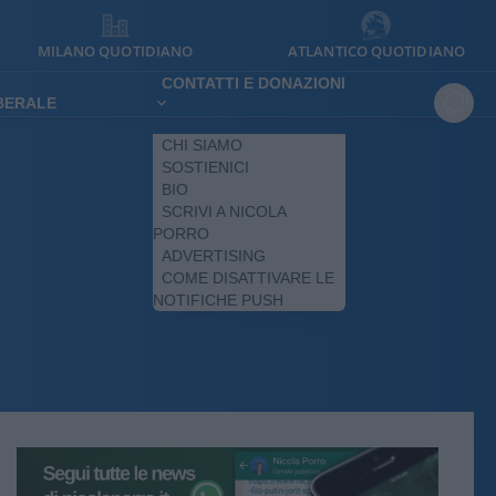
MILANO QUOTIDIANO
ATLANTICO QUOTIDIANO
CONTATTI E DONAZIONI
IBERALE
CHI SIAMO
SOSTIENICI
BIO
SCRIVI A NICOLA
PORRO
ADVERTISING
COME DISATTIVARE LE
NOTIFICHE PUSH