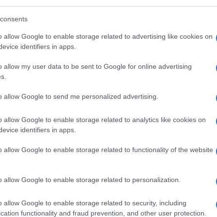
consents
o allow Google to enable storage related to advertising like cookies on
evice identifiers in apps.
o allow my user data to be sent to Google for online advertising
s.
al Ministero raccontano un Paese in cui
on criteri singolari. In Puglia e in Calabria il
to allow Google to send me personalized advertising.
 Lombardia l’1%, in Valle d’Aosta lo 0,7%.
o allow Google to enable storage related to analytics like cookies on
probabilità di ricevere l’encomio di un
evice identifiers in apps.
 programmi.
o allow Google to enable storage related to functionality of the website
o allow Google to enable storage related to personalization.
o allow Google to enable storage related to security, including
cation functionality and fraud prevention, and other user protection.