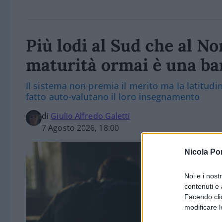
Più lodi al Sud che al Nor
maturità ormai è una bar
Il sistema non premia il merito ma la latitudine
fatto auto-valutano il loro insegnamento
di
Giulio Alfredo Galetti
7 Agosto 2026, 18:00
Nicola Po
Noi e i nost
contenuti e 
Facendo clic
modificare l