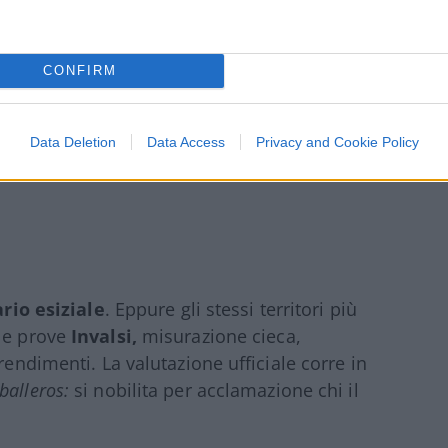
CONFIRM
Data Deletion
Data Access
Privacy and Cookie Policy
rio esiziale
. Eppure gli stessi territori più
 le prove
Invalsi,
misurazione cieca,
rendimenti. La valutazione ufficiale corre in
balleros:
si nobilita per acclamazione chi il