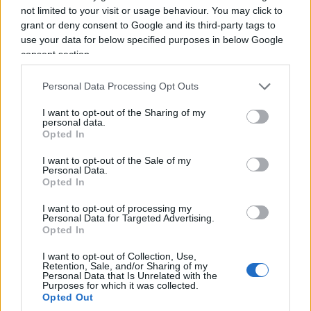
not limited to your visit or usage behaviour. You may click to
grant or deny consent to Google and its third-party tags to
use your data for below specified purposes in below Google
consent section.
Una donna arrestata, 23 stranieri denunciati,
Personal Data Processing Opt Outs
centinaia di persone identificate e otto quintali di
I want to opt-out of the Sharing of my
cavi di rame sequestrati. È il bilancio
personal data.
dell’operazione straordinaria condotta dalla
Opted In
Polizia di Stato
nel campo nomadi di
I want to opt-out of the Sale of my
Personal Data.
Poggioreale,
a Napoli, e nel
Rione Ciambra
di
Opted In
Gioia Tauro.
I want to opt-out of processing my
Personal Data for Targeted Advertising.
Opted In
L’intervento più rilevante è stato effettuato a
Napoli. Nel campo di Poggioreale gli agenti hanno
I want to opt-out of Collection, Use,
Retention, Sale, and/or Sharing of my
arrestato una cittadina rumena, accusata di
Personal Data that Is Unrelated with the
Purposes for which it was collected.
detenzione illegale di arma da fuoco
,
Opted Out
ricettazione, resistenza a pubblico ufficiale e furto