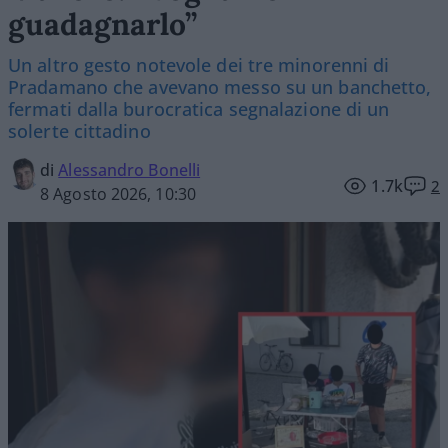
guadagnarlo”
Un altro gesto notevole dei tre minorenni di
Pradamano che avevano messo su un banchetto,
fermati dalla burocratica segnalazione di un
solerte cittadino
di
Alessandro Bonelli
1.7k
2
8 Agosto 2026, 10:30