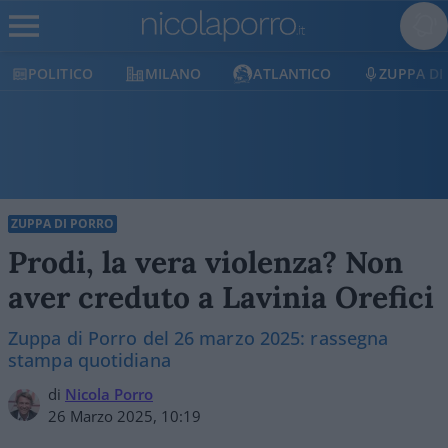
POLITICO
MILANO
ATLANTICO
ZUPPA DI
ZUPPA DI PORRO
Prodi, la vera violenza? Non
aver creduto a Lavinia Orefici
Zuppa di Porro del 26 marzo 2025: rassegna
stampa quotidiana
di
Nicola Porro
26 Marzo 2025, 10:19