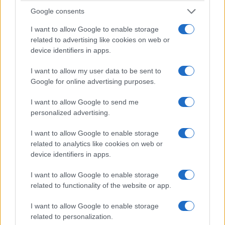
aggravato di energia elettrica. Durante i controlli è
Google consents
stata infatti recuperata anche una pistola calibro 9
I want to allow Google to enable storage
con caricatore.
related to advertising like cookies on web or
device identifiers in apps.
I want to allow my user data to be sent to
Google for online advertising purposes.
I want to allow Google to send me
personalized advertising.
I want to allow Google to enable storage
related to analytics like cookies on web or
device identifiers in apps.
I want to allow Google to enable storage
related to functionality of the website or app.
I want to allow Google to enable storage
Un’altra persona è stata denunciata dopo essere
related to personalization.
stata trovata in possesso di una
katana
e di altri