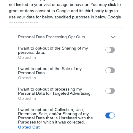
not limited to your visit or usage behaviour. You may click to
grant or deny consent to Google and its third-party tags to
use your data for below specified purposes in below Google
consent section.
Personal Data Processing Opt Outs
Fabiola non crede che quella separazione sarebbe
I want to opt-out of the Sharing of my
diventata un divorzio formale. Pensa che lei e
personal data.
Opted In
Pino avrebbero continuato a discutere, ad
“arrabbiarsi” — usa proprio questa parola ma che
I want to opt-out of the Sale of my
Personal Data.
non sarebbero riusciti a disfare quel “noi”
Opted In
fortemente voluto fin dall’inizio. È la stessa logica
I want to opt-out of processing my
per cui, oggi, associa la fine imminente e
Personal Data for Targeted Advertising.
Opted In
improvvisa del gennaio 2015 non a una rottura
definitiva ma a
un capitolo interrotto a metà
:
I want to opt-out of Collection, Use,
Retention, Sale, and/or Sharing of my
due persone che si erano allontanate, colte da un
Personal Data that Is Unrelated with the
Purposes for which it was collected.
destino che non ha lasciato il tempo per chiudere
Opted Out
il cerchio.