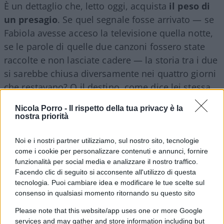
È un dettaglio che, letto oggi, acquista
il peso di
un presagio
. Se quel segnale fosse arrivato — se
Fabiola avesse acceso la televisione quella notte,
se le parole di quelle due canzoni fossero state
raccolte e non lasciate cadere — la storia tra i due
si sarebbe chiusa diversamente nei quattro giorni
che restavano? O il destino, come dice lei stessa
parlando del caso e del non caso nella loro storia,
Nicola Porro -
Il rispetto della tua privacy è la
aveva già scritto un’altra pagina, indipendente da
nostra priorità
qualunque riavvicinamento?
Noi e i nostri partner utilizziamo, sul nostro sito, tecnologie
come i cookie per personalizzare contenuti e annunci, fornire
funzionalità per social media e analizzare il nostro traffico.
Facendo clic di seguito si acconsente all'utilizzo di questa
tecnologia. Puoi cambiare idea e modificare le tue scelte sul
consenso in qualsiasi momento ritornando su questo sito
Please note that this website/app uses one or more Google
services and may gather and store information including but