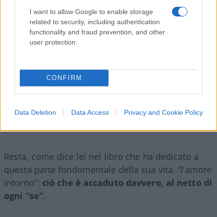
I want to allow Google to enable storage
related to security, including authentication
functionality and fraud prevention, and other
user protection.
CONFIRM
Data Deletion
Data Access
Privacy and Cookie Policy
Resta, come dice lei nel libro che ha dedicato a
questa parte fondamentale della sua vita, “l’amore
intorno”:
ciò che è accaduto davvero, al netto di
ogni “se”
.