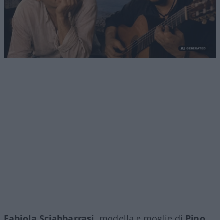
Fabiola Sciabbarrasi
, modella e moglie di
Pino