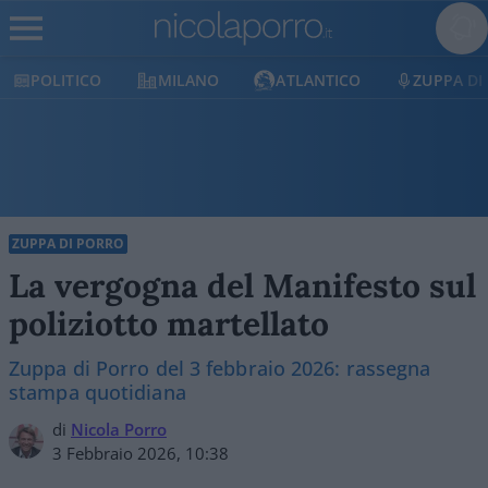
POLITICO
MILANO
ATLANTICO
ZUPPA DI
ZUPPA DI PORRO
La vergogna del Manifesto sul
poliziotto martellato
Zuppa di Porro del 3 febbraio 2026: rassegna
stampa quotidiana
di
Nicola Porro
3 Febbraio 2026, 10:38