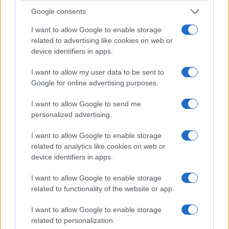
Google consents
Ecco allora il vero gioco delle ipotesi, quello che
I want to allow Google to enable storage
lega insieme i due fili del racconto di Fabiola: un
related to advertising like cookies on web or
device identifiers in apps.
Massimo Troisi ancora presente per intercedere, e
un segnale — quello delle canzoni di Capodanno
I want to allow my user data to be sent to
— colto e non lasciato cadere. In questo scenario
Google for online advertising purposes.
alternativo, i quattro giorni che separarono quel
I want to allow Google to send me
concerto dalla scomparsa di Pino Daniele
non
personalized advertising.
sarebbero stati gli ultimi di una storia in
I want to allow Google to enable storage
sospeso ma l’inizio di un nuovo inizio
. Non
related to analytics like cookies on web or
sappiamo, ovviamente, se sarebbe bastato. Ma è
device identifiers in apps.
proprio la sensazione di un tempo mancato per
pochissimo — quel “non abbiamo avuto il tempo
I want to allow Google to enable storage
related to functionality of the website or app.
di dircelo”, come lo definisce Fabiola stessa — a
rendere questa ipotesi tanto struggente quanto
I want to allow Google to enable storage
impossibile da verificare.
related to personalization.