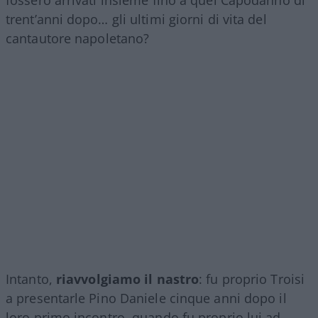
fossero arrivati insieme fino a quel Capodanno di
trent’anni dopo… gli ultimi giorni di vita del
cantautore napoletano?
Intanto,
riavvolgiamo il nastro
: fu proprio Troisi
a presentarle Pino Daniele cinque anni dopo il
loro primo incontro, quando fu proprio lui ad