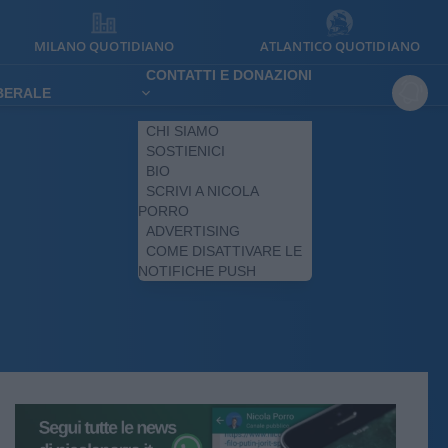
MILANO QUOTIDIANO
ATLANTICO QUOTIDIANO
CONTATTI E DONAZIONI
IBERALE
CHI SIAMO
SOSTIENICI
BIO
SCRIVI A NICOLA
PORRO
ADVERTISING
COME DISATTIVARE LE
NOTIFICHE PUSH