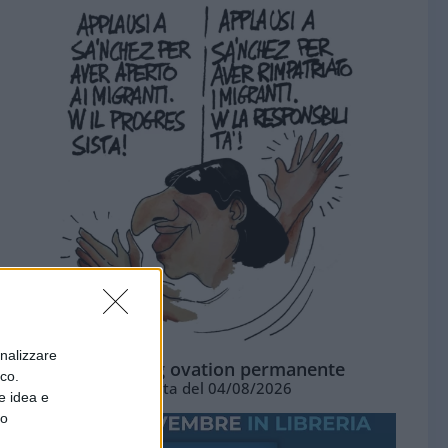
onalizzare
La standing ovation permanente
ico.
Vignetta del 04/08/2026
e idea e
to