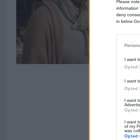
Please note
information 
deny consent
in below Go
Persona
I want t
Opted 
I want t
Opted 
I want 
Advertis
Opted 
I want t
of my P
was col
Opted 