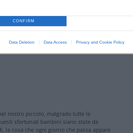
la Brambilla – è scaduto anche il termine per
a decisione del tribunale”.
CONFIRM
Data Deletion
Data Access
Privacy and Cookie Policy
el nostro piccolo, malgrado tutte le
questi sfortunati bambini siano state da
i, la cosa che ogni giorno che passa appare