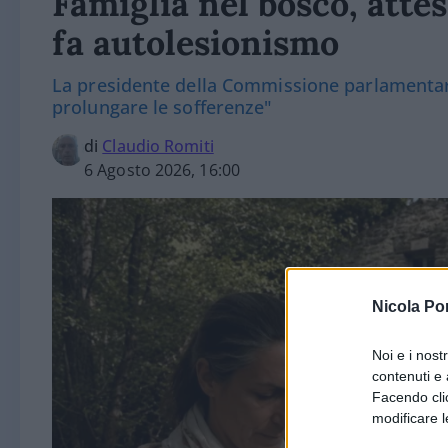
Famiglia nel bosco, attes
fa autolesionismo
La presidente della Commissione parlamentare
prolungare le sofferenze"
di
Claudio Romiti
6 Agosto 2026, 16:00
Nicola Po
Noi e i nost
contenuti e 
Facendo clic
modificare l