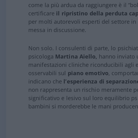
come la più ardua da raggiungere è il “bol
certificare
il ripristino della perduta ca
per molti autorevoli esperti del settore i
messa in discussione.
Non solo. I consulenti di parte, lo psichia
psicologa
Martina Aiello,
hanno inviato 
manifestazioni cliniche riconducibili agli
osservabili sul
piano emotivo
, comportam
indicano che
l’esperienza di separazion
non rappresenta un rischio meramente po
significativo e lesivo sul loro equilibrio p
bambini si morderebbe le mani producendo