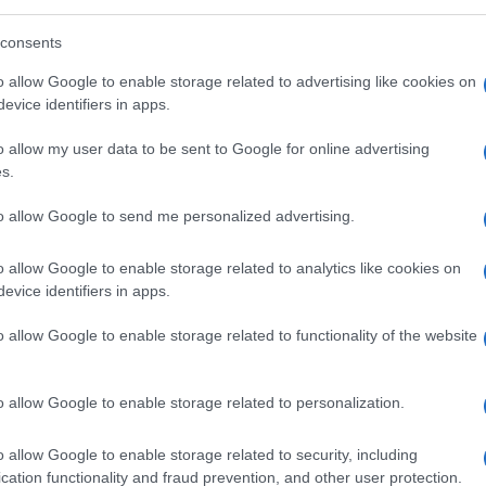
consents
o allow Google to enable storage related to advertising like cookies on
istanza di ricongiungimento della cosiddetta
evice identifiers in apps.
udici sono entrato in camera di consiglio il
utata forzista
Michela Vittoria Brambilla,
o allow my user data to be sent to Google for online advertising
s.
 per l’infanzia e l’adolescenza.
to allow Google to send me personalized advertising.
che già in passato aveva espresso molte
dei bambini, che per la cronaca vivono in
o allow Google to enable storage related to analytics like cookies on
evice identifiers in apps.
ni della ‘famiglia nel bosco’ l’incubo sembra
utata -. Hanno già passato il Natale lontano
o allow Google to enable storage related to functionality of the website
e in casa famiglia anche il Ferragosto.
er tempo, il 25 giugno, l’istanza di
o allow Google to enable storage related to personalization.
norenni dell’Aquila non si è ancora
 dei piccoli Trevallion, oltre che di papà
o allow Google to enable storage related to security, including
e prolungate oltre ogni limite
cation functionality and fraud prevention, and other user protection.