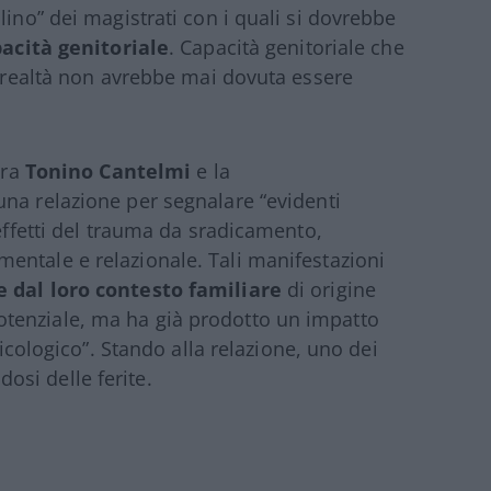
lino” dei magistrati con i quali si dovrebbe
pacità genitoriale
. Capacità genitoriale che
n realtà non avrebbe mai dovuta essere
tra
Tonino Cantelmi
e la
una relazione per segnalare “evidenti
 effetti del trauma da sradicamento,
entale e relazionale. Tali manifestazioni
e dal loro contesto familiare
di origine
tenziale, ma ha già prodotto un impatto
sicologico”. Stando alla relazione, uno dei
si delle ferite.