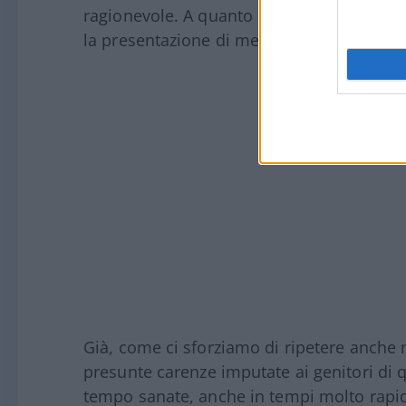
ragionevole. A quanto risulta – conclude 
la presentazione di memorie. Manca solo l
Già, come ci sforziamo di ripetere anche n
presunte carenze imputate ai genitori di 
tempo sanate, anche in tempi molto rapid