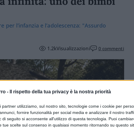
a infinita: uno dei bimbi
 per l’infanzia e l’adolescenza: "Assurdo
1.2k
Visualizzazioni
0
commenti
rro -
Il rispetto della tua privacy è la nostra priorità
ri partner utilizziamo, sul nostro sito, tecnologie come i cookie per pers
annunci, fornire funzionalità per social media e analizzare il nostro traff
 di seguito si acconsente all'utilizzo di questa tecnologia. Puoi cambiar
e tue scelte sul consenso in qualsiasi momento ritornando su questo si