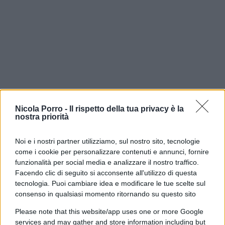
Nicola Porro -
Il rispetto della tua privacy è la
Lipsia, il mistero del drone
nostra priorità
esplosivo: perché il pericolo
Noi e i nostri partner utilizziamo, sul nostro sito, tecnologie
per gli aerei è serio
come i cookie per personalizzare contenuti e annunci, fornire
funzionalità per social media e analizzare il nostro traffico.
Lo scalo strategico per Dhl, Nato e Ucraina
Facendo clic di seguito si acconsente all'utilizzo di questa
finisce nel mirino. E basta un apparecchio da
tecnologia. Puoi cambiare idea e modificare le tue scelte sul
poche migliaia di euro per mettere in ginocchio il
consenso in qualsiasi momento ritornando su questo sito
traffico aereo
Please note that this website/app uses one or more Google
di
Massimo Balsamo
services and may gather and store information including but