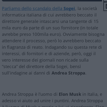
Parliamo dello scandalo della
Sogei
, la società
informatica italiana di cui avrebbero beccato il
direttore generale intascarsi una tangente di 15
mila euro da parte di un suo fornitore (in totale
avrebbe preso 100mila euro). Ovviamente bisogna
attendere il processo, però lo avrebbero beccato
in flagranza di reato. Indagando su questa rete di
interessi, di fornitori e di aziende, però, oggi il
vero interesse dei giornali non ricade sulla
“stecca” del direttore della Sogei, bensì
sull’indagine ai danni di
Andrea Stroppa
.
Andrea Stroppa è l’uomo di
Elon Musk
in Italia, e
adesso vi aiuto ad unire i puntini. Andrea Stroppa
è l’uomo di Musk e grazie a lui, vi ricorderete, Elon