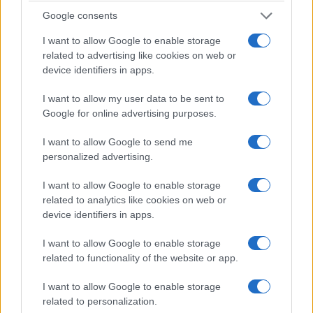
Google consents
I want to allow Google to enable storage
related to advertising like cookies on web or
device identifiers in apps.
I want to allow my user data to be sent to
Google for online advertising purposes.
Un
drone
trovato accanto agli
aerei ucraini
. Un
secondo oggetto volante
che colpisce un cargo
I want to allow Google to send me
durante una delicata manovra di riattaccata. Il
personalized advertising.
traffico sospeso, gli artificieri in pista, i voli
I want to allow Google to enable storage
dirottati. Quanto accaduto all’
aeroporto di
related to analytics like cookies on web or
Lipsia/Halle
non è una bravata. E liquidarlo come
device identifiers in apps.
un semplice “allarme sicurezza” sarebbe il modo
I want to allow Google to enable storage
migliore per non capire la gravità della vicenda.
related to functionality of the website or app.
I want to allow Google to enable storage
Tutto è iniziato poco prima della mezzanotte tra
related to personalization.
martedì e mercoledì, quando un oggetto volante