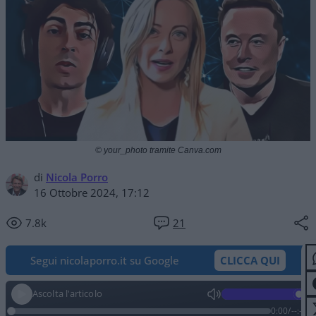
© your_photo tramite Canva.com
di
Nicola Porro
16 Ottobre 2024, 17:12
7.8k
21
Segui nicolaporro.it su Google
CLICCA QUI
Ascolta l'articolo
0:00
/
--:--