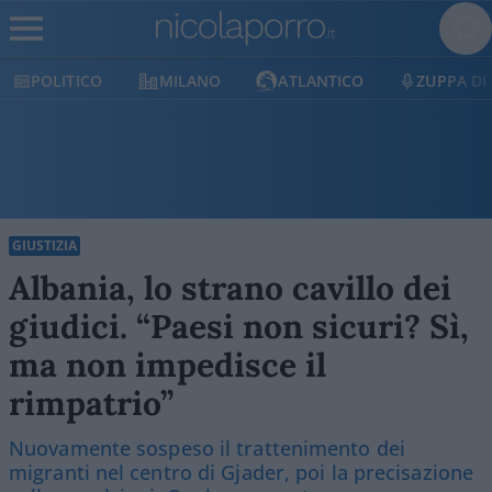
CO
MILANO
ATLANTICO
ZUPPA DI PORRO
GIUSTIZIA
Albania, lo strano cavillo dei
giudici. “Paesi non sicuri? Sì,
ma non impedisce il
rimpatrio”
Nuovamente sospeso il trattenimento dei
migranti nel centro di Gjader, poi la precisazione