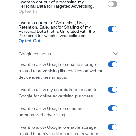
Ecco il passaggio incriminato: “Deve essere chiaro
I want to opt-out of processing my
Personal Data for Targeted Advertising.
che la designazione di Paese di origine sicuro è
Opted In
rilevante solo per l’individuazione delle procedure
I want to opt-out of Collection, Use,
da applicare; l’esclusione di uno Stato dal novero
Retention, Sale, and/or Sharing of my
Personal Data that Is Unrelated with the
dei Paesi di origine sicuri non impedisce il
Purposes for which it was collected.
Opted Out
rimpatrio e/o l’espulsione della persona migrante
la cui domanda di asilo sia stata respinta o che
Google consents
comunque sia priva dei requisiti di legge per
I want to allow Google to enable storage
restare in Italia”. Quindi ricapitoliamo: con questa
related to advertising like cookies on web or
storia dei Paesi sicuri svuotano il centro in
device identifiers in apps.
Albania, ma teoricamente è possibile rimpatriare i
I want to allow my user data to be sent to
migranti in qualunque Paese, anche se questo fa
Google for online advertising purposes.
parte della lista dei Paesi non sicuri.
Sì ai
rimpatri ovunque, ma guai a utilizzare il
I want to allow Google to send me
personalized advertising.
centro albanese
. Il buonsenso non è di queste
parti, poco ma sicuro.
I want to allow Google to enable storage
related to analytics like cookies on web or