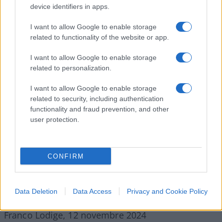
device identifiers in apps.
Sembra quasi legittimo dubitare dell’imparzialità
I want to allow Google to enable storage
di certi provvedimenti, perché finiscono per
related to functionality of the website or app.
contraddirsi da soli
. Una cosa è sicura: le toghe
I want to allow Google to enable storage
sono riuscite a mettere i bastoni tra le ruote al
related to personalization.
governo. E così sarà fino al pronunciamento
I want to allow Google to enable storage
europeo. Senza dimenticare che non si tratta di un
related to security, including authentication
decreto razzista o disumano, considerando il
functionality and fraud prevention, and other
livello dei centri costruiti. E soprattutto senza
user protection.
dimenticare che il presidente della Repubblica
Sergio Mattarella, guardiano della Costituzione, ha
CONFIRM
firmato quei decreti senza battere ciglio.
Sul fatto
che questo sia uno scontro politico e non
giuridico non ci possono essere più dubbi
.
Data Deletion
Data Access
Privacy and Cookie Policy
Franco Lodige, 12 novembre 2024