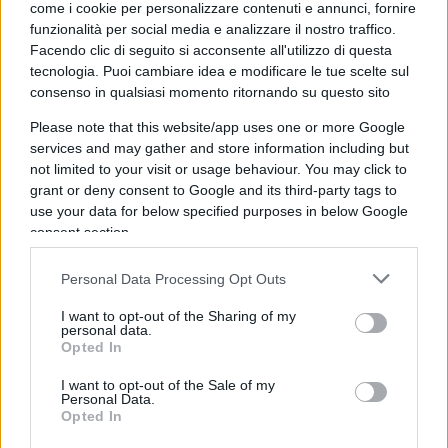
passaggio che certifica come un cavillo possa
come i cookie per personalizzare contenuti e annunci, fornire
essere utilizzato per fare la guerra a un governo di
funzionalità per social media e analizzare il nostro traffico.
Facendo clic di seguito si acconsente all'utilizzo di questa
colore diverso dal rosso.
tecnologia. Puoi cambiare idea e modificare le tue scelte sul
consenso in qualsiasi momento ritornando su questo sito
Please note that this website/app uses one or more Google
Leggi anche:
services and may gather and store information including but
not limited to your visit or usage behaviour. You may click to
grant or deny consent to Google and its third-party tags to
Meglio 9 milioni per il resort dei poliziotti che i
use your data for below specified purposes in below Google
miliardi buttati nel business dei migranti
consent section.
Migranti vs agenti: i veri costi del “resort” in
Personal Data Processing Opt Outs
Albania
Paesi sicuri, ecco l’ennesima esondazione dei
I want to opt-out of the Sharing of my
personal data.
giudici
Opted In
“Da Giorgia Meloni in giù”. La giudice Albano
I want to opt-out of the Sale of my
ora attacca direttamente la premier
Personal Data.
Opted In