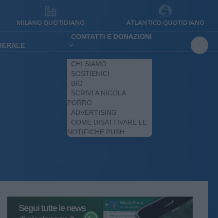
MILANO QUOTIDIANO
ATLANTICO QUOTIDIANO
CONTATTI E DONAZIONI
IBERALE
CHI SIAMO
SOSTIENICI
BIO
SCRIVI A NICOLA
PORRO
ADVERTISING
COME DISATTIVARE LE
NOTIFICHE PUSH