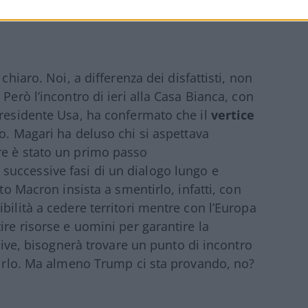
chiaro. Noi, a differenza dei disfattisti, non
Però l’incontro di ieri alla Casa Bianca, con
presidente Usa, ha confermato che il
vertice
o. Magari ha deluso chi si aspettava
re è stato un primo passo
 successive fasi di un dialogo lungo e
nto Macron insista a smentirlo, infatti, con
bilità a cedere territori mentre con l’Europa
ire risorse e uomini per garantire la
ative, bisognerà trovare un punto di incontro
 dirlo. Ma almeno Trump ci sta provando, no?