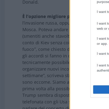
Donald.
purpose
I want 
È l’opzione migliore per l’Ucraina
? No. 
l’invasione russa, oppure riconquistare
ma
I want t
web or d
Mosca. Poteva andare anche peggio? Sì, a
(smentiti anche stavolta) che quel prepot
I want t
conto di Kiev senza coinvolgere Zelensky.
or app.
fuoco”, come chiesto da Friedrich Merz al
I want t
gli accordi si fanno in due (o in tre) e n
tecnicamente possibile. “Un quadro comple
I want t
organizzare nuovi incontri, non lascia pr
authenti
settimane”, scriveva sbagliando il
Corsera
sono eccome. Siamo ad una “nuova fase do
prima volta alla possibilità di garanzie di
Trump sembra disposto a fornire per trami
telefonata con gli Usa subito dopo il ver
parlare del concerto di Elodie; ed entro d