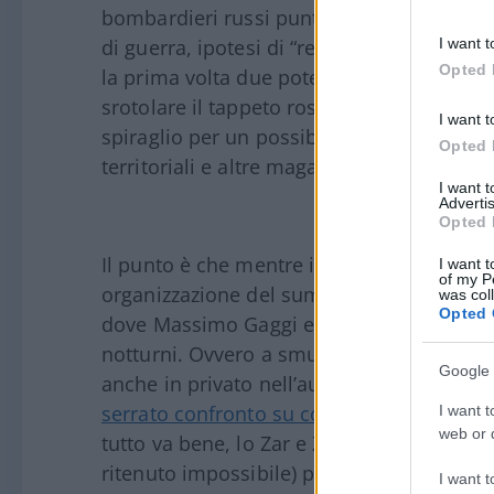
bombardieri russi puntano su Kiev) o di e
I want t
di guerra, ipotesi di “regime change”, mina
Opted 
la prima volta due potenze mondiali tornan
srotolare il tappeto rosso sotto i piedi di
I want t
spiraglio per un possibile accordo di pace
Opted 
territoriali e altre magagne. Ma pace.
I want 
Advertis
Opted 
Il punto è che mentre il
Corsera
se la pren
I want t
of my P
organizzazione del summit di Anchorage”, i
was col
Opted 
dove Massimo Gaggi e soci non sarebbero 
notturni. Ovvero a smuovere una mezza m
Google 
anche in privato nell’auto presidenziale; 
serrato confronto su come garantire la sic
I want t
web or d
tutto va bene, lo Zar e Zelensky si incontre
ritenuto impossibile) per poi provare a ch
I want t