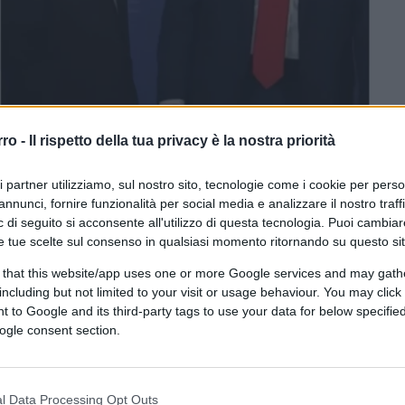
rro -
Il rispetto della tua privacy è la nostra priorità
CLICCA QUI
ri partner utilizziamo, sul nostro sito, tecnologie come i cookie per pers
annunci, fornire funzionalità per social media e analizzare il nostro traff
 di seguito si acconsente all'utilizzo di questa tecnologia. Puoi cambiar
e tue scelte sul consenso in qualsiasi momento ritornando su questo si
0:00
/
--:--
 that this website/app uses one or more Google services and may gath
including but not limited to your visit or usage behaviour. You may click 
vamo detto”. Però, in effetti, ve lo
 to Google and its third-party tags to use your data for below specifi
disfattisti
della prima ora, di quelli che –
ogle consent section.
ald Trump e Vladimir Putin –
erano subito
o
. Vi avevamo invitato a non cadere nel
iasmo (in fondo ad oggi si spara ancora e i
l Data Processing Opt Outs