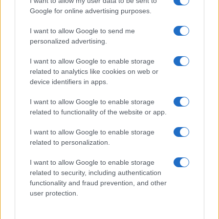
I want to allow my user data to be sent to
Ma l’esercito non c’è, dismesso per decreto, come
Google for online advertising purposes.
la vecchia rifondarola Lidia Menapace quando
voleva abolir le Frecce Tricolori “che inquinano e
I want to allow Google to send me
personalized advertising.
mi danno fastidio”, a questi qua
l’unico esercito
che piace è quello con la bandiera di Hamas
; e
I want to allow Google to enable storage
la magistratura appunto nega la realtà e mette
related to analytics like cookies on web or
device identifiers in apps.
sotto inchiesta a ciclo continuo gli sbirri per
qualsiasi cosa: se inseguono, se sparano col
I want to allow Google to enable storage
taser, se alzano una paletta, se si permettono di
related to functionality of the website or app.
fermare degli onesti tagliagole in piena rapina. Ma
I want to allow Google to enable storage
sì,
diamoli a Ilaria Salis
, che tutto va a posto. Poi
related to personalization.
se li porta ad occupare le case e, se ci scappa, al
gaypride in Ungheria. A sfilare sui carri.
I want to allow Google to enable storage
related to security, including authentication
functionality and fraud prevention, and other
Il Barista, 21 agosto 2025
user protection.