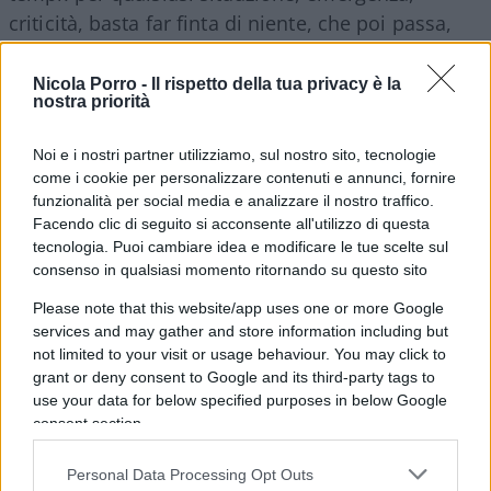
criticità, basta far finta di niente, che poi passa,
passa sempre.
Nicola Porro -
Il rispetto della tua privacy è la
nostra priorità
Come diceva il sindaco fauno di Milano: ma quale
Noi e i nostri partner utilizziamo, sul nostro sito, tecnologie
città pericolosa, è solo percezione,
come i cookie per personalizzare contenuti e annunci, fornire
funzionalità per social media e analizzare il nostro traffico.
strumentalizzazioni, siete fascisti. Poi, mentre lui
Facendo clic di seguito si acconsente all'utilizzo di questa
era distratto a tirar su grattacieli,
4 bambini rom
tecnologia. Puoi cambiare idea e modificare le tue scelte sul
falciano e lasciano a morire come un cane
consenso in qualsiasi momento ritornando su questo sito
sull’asfalto una pensionata settantenne
dedita alle
Please note that this website/app uses one or more Google
opere sociali. Anche quella, solo percezione, si
services and may gather and store information including but
vergogni chi specula, gli accampamenti, abusivi,
not limited to your visit or usage behaviour. You may click to
grant or deny consent to Google and its third-party tags to
non vanno smantellati ma incoraggiati, che tra
use your data for below specified purposes in below Google
l’altro svolgono un sacco di servizi per la bella
consent section.
politica,
i rom bisogna percepirli come delle
vittime
, intervistarli, accontentarli come dicono i
Personal Data Processing Opt Outs