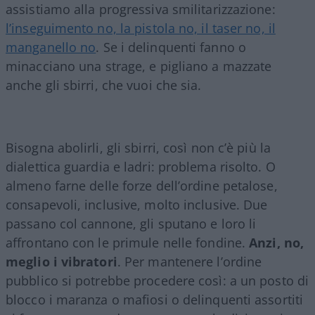
assistiamo alla progressiva smilitarizzazione:
l’inseguimento no, la pistola no, il taser no, il
manganello no
. Se i delinquenti fanno o
minacciano una strage, e pigliano a mazzate
anche gli sbirri, che vuoi che sia.
Bisogna abolirli, gli sbirri, così non c’è più la
dialettica guardia e ladri: problema risolto. O
almeno farne delle forze dell’ordine petalose,
consapevoli, inclusive, molto inclusive. Due
passano col cannone, gli sputano e loro li
affrontano con le primule nelle fondine.
Anzi, no,
meglio i vibratori
. Per mantenere l’ordine
pubblico si potrebbe procedere così: a un posto di
blocco i maranza o mafiosi o delinquenti assortiti