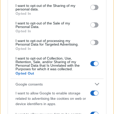
giudici della Cassazione.
I want to opt-out of the Sharing of my
personal data.
Opted In
Ieri sempre a Milano un mama Africa strafatto si
I want to opt-out of the Sale of my
accomoda sul cofano di due che vanno a lavorare
Personal Data.
e non si schioda: “Uhè, tu, ti levi dal cazzo?”. Ma
Opted In
quello è troppo andato e del resto non gliene
I want to opt-out of processing my
Personal Data for Targeted Advertising.
frega niente, se ne va quando vuole lui, dopo
Opted In
lunghi minuti in cui non si vede l’ombra di una
I want to opt-out of Collection, Use,
divisa in rosa, non municipale, non delle forze dis-
Retention, Sale, and/or Sharing of my
armate.
E chi glielo fa fare di rischiare ancora
Personal Data that Is Unrelated with the
Purposes for which it was collected.
con questi chiari di luna
? Diceva l’architetto
Opted Out
piddino Boeri al sindaco fauno: neghiamo pure la
Google consents
realtà ma qui ci vuole l’esercito perché prima o
poi ci scappa il morto.
I want to allow Google to enable storage
related to advertising like cookies on web or
device identifiers in apps.