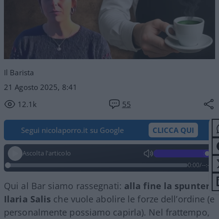
Il Barista
21 Agosto 2025, 8:41
12.1k
55
Segui nicolaporro.it su Google
CLICCA QUI
Ascolta l'articolo
0:00
/
--:--
Qui al Bar siamo rassegnati:
alla fine la spunterà
Ilaria Salis
che vuole abolire le forze dell’ordine (e
personalmente possiamo capirla). Nel frattempo,