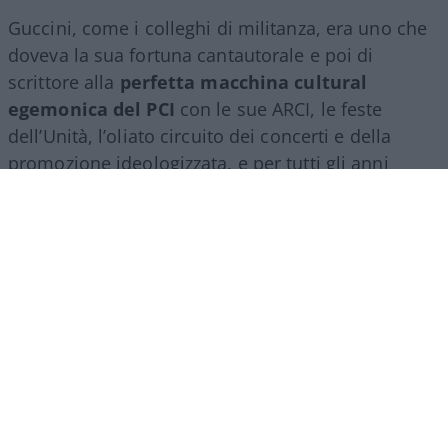
Guccini, come i colleghi di militanza, era uno che
doveva la sua fortuna cantautorale e poi di
scrittore alla
perfetta macchina cultural
egemonica del PCI
con le sue ARCI, le feste
dell’Unità, l’oliato circuito dei concerti e della
promozione ideologizzata, e per tutti gli anni
Settanta quel cantare in eskimo aveva funzionato
bene, serviva al partito, la sottocultura canterina
s’incaricava, calando dall’alto la pessima
pubblicistica rivoluzionaria di riferimento, di
coltivare il campo della contestazione giovanile,
possibilmente lasciandolo nell’alveo del PCI
contro le derive estremistiche; Guccini e gli altri
non sono mai usciti da una fedeltà opportunistica,
se arrivavano agli scazzi con le mille forme di
contestazione, dall’Autonomia a Lotta Continua,