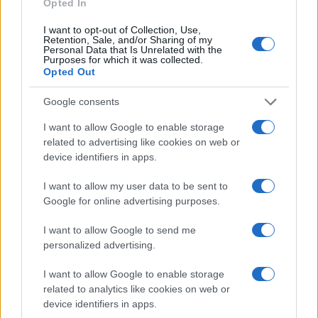
Opted In
i cittadini, pure tua moglie e magari i tuoi figli.
I want to opt-out of Collection, Use,
Retention, Sale, and/or Sharing of my
Personal Data that Is Unrelated with the
Purposes for which it was collected.
Opted Out
Qui si potrebbe accennare anche a un altro
fenomeno, sorta di propaggine di un andazzo
Google consents
conclamato: il
figliettismo
, ormai non esiste
I want to allow Google to enable storage
vippone senza tribù proletaria al seguito: a
related to advertising like cookies on web or
Sanremo vanno i figli di cantanti vivi o morti,
device identifiers in apps.
Fiorello detto Fiore detto Ciuri, uno che alla più
I want to allow my user data to be sent to
lieve brezza critica si irrigidisce come la giustizia
Google for online advertising purposes.
offesa, convoca, lui, i vertici, minaccia addii,
tragedia come in un romanzo di Camilleri, si è
I want to allow Google to send me
personalized advertising.
fatto un dovere di lanciare la figlia, non si sa a che
titolo ma si capirà presto. Col grottesco per cui
I want to allow Google to enable storage
uno speaker del telegiornale, che aveva osato
related to analytics like cookies on web or
farci caso, è stato subito redarguito, punito –
device identifiers in apps.