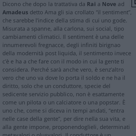
Dicono che dopo la trattativa da
Rai
a
Nove
ad
Amadeus
detto Ama gli sia crollato “il sentiment”,
che sarebbe l’indice della stima di cui uno gode.
Misurata a spanne, alla carlona, sui social, tipo
cambiamenti climatici. Il sentiment è una delle
innumerevoli fregnacce, degli infiniti birignao
della modernità post liquida, il sentimento invece
c’è e ha a che fare con il modo in cui la gente ti
considera. Perché sarà anche vero, è senz’altro
vero che uno va dove lo porta il soldo e ne ha il
diritto, solo che un conduttore, specie del
sedicente servizio pubblico, non è esattamente
come un pilota o un calciatore o una popstar. È
uno che, come si diceva in tempi andati, “entra
nelle case della gente”, per dire nella sua vita, e
alla gente impone, proponendoglieli, determinati
metavalori o plusvalori. Il conduttore è un