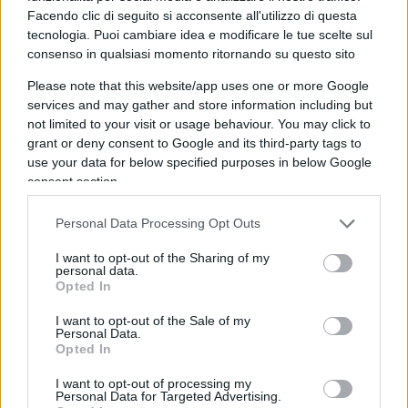
offerta dal Nove
Facendo clic di seguito si acconsente all'utilizzo di questa
tecnologia. Puoi cambiare idea e modificare le tue scelte sul
Oltretutto, pare che la
trattativa
si sia snodata
consenso in qualsiasi momento ritornando su questo sito
sul filo di possibili
faide, nepotismi, pretese
Please note that this website/app uses one or more Google
familistiche
, tutta roba sulla quale ciascuno ha,
services and may gather and store information including but
not limited to your visit or usage behaviour. You may click to
pirandellianamente, la sua verità,
grant or deny consent to Google and its third-party tags to
pirandellianamente o se si preferisce alla
use your data for below specified purposes in below Google
Kurosawa, però intanto affiorano e i protagonisti
consent section.
se le rinfacciano. E la gente non dovrebbe sentirsi
Personal Data Processing Opt Outs
delusa e magari anche un po’ tradita? Quello di
Amadeus detto ama, oltre che familismo, sembra
I want to opt-out of the Sharing of my
personal data.
anche un moralismo amorale; ed è difficile
Opted In
continuare a recitare il ruolo del ragazzone
I want to opt-out of the Sale of my
ultrasessantenne tutto casa, famiglia e sacro
Personal Data.
pubblico, quizzetti, pacchi e festival, quando si
Opted In
scopre o si insinua che vuoi fare la forca all’ex
I want to opt-out of processing my
Personal Data for Targeted Advertising.
manager, che vuoi imporre alla Rai, dunque a tutti