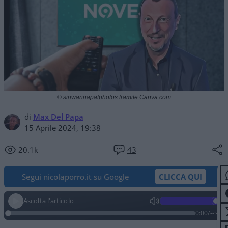
© siriwannapatphotos tramite Canva.com
di
Max Del Papa
15 Aprile 2024, 19:38
20.1k
43
Segui nicolaporro.it su Google
CLICCA QUI
Ascolta l'articolo
0:00
/
--:--