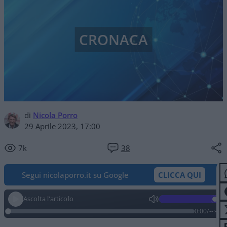
CRONACA
di
Nicola Porro
29 Aprile 2023, 17:00
7k
38
Segui nicolaporro.it su Google
CLICCA QUI
Ascolta l'articolo
0:00
/
--:--