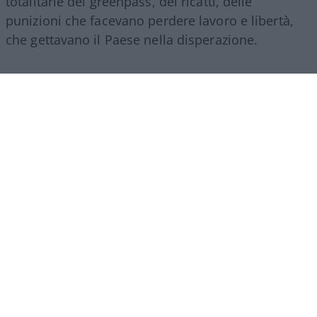
totalitarie dei greenpass, dei ricatti, delle
punizioni che facevano perdere lavoro e libertà,
che gettavano il Paese nella disperazione.
Ma tutto questo, il parvenu Conte non può
ammetterlo e non solo per banali questioni di
sopravvivenza personale, è proprio che nella sua
formazione leguleia gli manca il senso dello Stato,
della democrazia: a tratti il suo soliloquio, svolto
leggendo un testo da chissà chi elaborato,
ricordava certi deliri mussoliniani: “Abbiamo
salvato centinaia di migliaia, milioni di vite
umane”, quando è vero il contrario, quando la
scienza stessa s’è incaricata di smentire tutte
quelle menzogne; Fauci, con le sue ammissioni
invereconde, strappate alle sue memorie,
con i
suoi indecenti 111 appelli al “Quinto”, cioè il