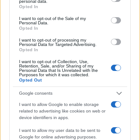
personal data.
Opted In
00:00
03:40
I want to opt-out of the Sale of my
Personal Data.
Opted In
Nonostante ciò, le nostre signore col trench e le
I want to opt-out of processing my
giuste cromature
pensano che si possa
Personal Data for Targeted Advertising.
Opted In
accogliere chiunque
. Qualcuno potrebbe dire
che il problema dell’accoglienza è competenza del
I want to opt-out of Collection, Use,
Retention, Sale, and/or Sharing of my
governo. Può anche essere, ma il vero punto è
Personal Data that Is Unrelated with the
Purposes for which it was collected.
questo: quante centinaia di migliaia di persone i
Opted Out
contribuenti italiani possono vestire, lavare,
Google consents
istruire e dare posto di lavoro?
I want to allow Google to enable storage
related to advertising like cookies on web or
Nel frattempo, ci troviamo a commentare
device identifiers in apps.
l’ennesimo caso di una ragazza che ha avuto
l’unica colpa di trovarsi alla stazione centrale di
I want to allow my user data to be sent to
Google for online advertising purposes.
Milano. Purtroppo le cronache degli ultimi giorni