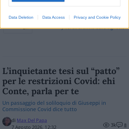
Data Deletion
Data Access
Privacy and Cookie Policy
Vai all'archivio delle vignette
L’inquietante tesi sul “patto”
per le restrizioni Covid: ehi
Conte, parla per te
Un passaggio del soliloquio di Giuseppi in
Commissione Covid dice tutto
di
Max Del Papa
3k
8
7 Agosto 2026, 12:32