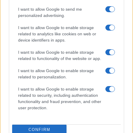
ci dicono che non è l’unica. È una situazione che,
I want to allow Google to send me
evidentemente, come dice Gramellini, la sinistra
personalized advertising.
fa finta che non ci sia.
I want to allow Google to enable storage
related to analytics like cookies on web or
device identifiers in apps.
Nicola Porro, dalla Zuppa del 29 aprile 2023
I want to allow Google to enable storage
related to functionality of the website or app.
#IMMIGRAZIONE
#MILANO
#SICUREZZA
I want to allow Google to enable storage
#SINISTRA
#STUPRO
related to personalization.
I want to allow Google to enable storage
38
related to security, including authentication
functionality and fraud prevention, and other
Leggi i commenti
user protection.
SEDUTE SATIRICHE
CONFIRM
Vignetta del 07/08/2026