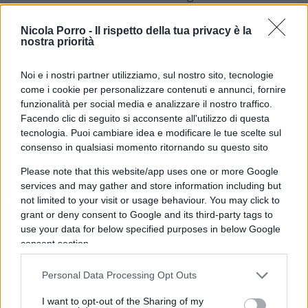
basta pensare alle vostre cromoterapie
! Nelle
stazioni il problema delle milanesi non è
Nicola Porro -
Il rispetto della tua privacy è la
nostra priorità
indossare un trench come quello della Schlein o
vantare un look all’ultimo grido: rischiano ogni
Noi e i nostri partner utilizziamo, sul nostro sito, tecnologie
giorno di essere oggetto di violenza sessuale.
come i cookie per personalizzare contenuti e annunci, fornire
Questo è un problema serio
, tanto più se si
funzionalità per social media e analizzare il nostro traffico.
Facendo clic di seguito si acconsente all'utilizzo di questa
pensa al fatto che riguardi la città più ricca d’Italia
tecnologia. Puoi cambiare idea e modificare le tue scelte sul
ed una fra le più ricche d’Europa.
consenso in qualsiasi momento ritornando su questo sito
Please note that this website/app uses one or more Google
Video
services and may gather and store information including but
Player
not limited to your visit or usage behaviour. You may click to
grant or deny consent to Google and its third-party tags to
use your data for below specified purposes in below Google
consent section.
Personal Data Processing Opt Outs
I want to opt-out of the Sharing of my