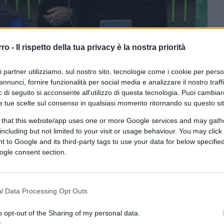
rro -
Il rispetto della tua privacy è la nostra priorità
ri partner utilizziamo, sul nostro sito, tecnologie come i cookie per pers
annunci, fornire funzionalità per social media e analizzare il nostro traff
 di seguito si acconsente all'utilizzo di questa tecnologia. Puoi cambiar
e tue scelte sul consenso in qualsiasi momento ritornando su questo si
ferite su Google
CLICCA QUI
 that this website/app uses one or more Google services and may gath
including but not limited to your visit or usage behaviour. You may click 
 to Google and its third-party tags to use your data for below specifi
0:00
/
--:--
ogle consent section.
pe Cruciani
ha commentato la richiesta di
la federazione calcistica spagnola Luis
l Data Processing Opt Outs
agistrati e la proposta del sindaco di Vicenza
 chi si dichiara antifastista.
o opt-out of the Sharing of my personal data.