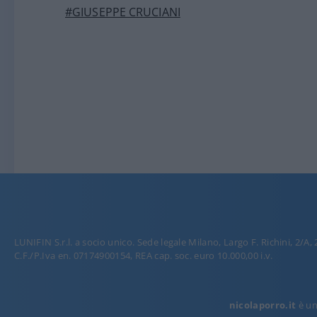
#GIUSEPPE CRUCIANI
LUNIFIN S.r.l. a socio unico. Sede legale Milano, Largo F. Richini, 2/A,
C.F./P.Iva en. 07174900154, REA cap. soc. euro 10.000,00 i.v.
nicolaporro.it
è una