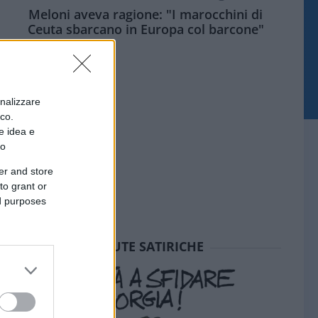
Meloni aveva ragione: "I marocchini di
Ceuta sbarcano in Europa col barcone"
onalizzare
ico.
e idea e
to
er and store
to grant or
ed purposes
SEDUTE SATIRICHE