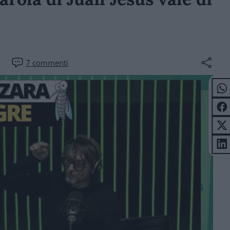
7
commenti