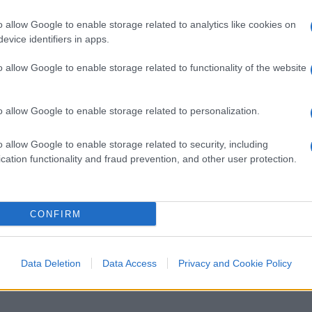
o allow Google to enable storage related to analytics like cookies on
evice identifiers in apps.
 caso
Juan
Jesus
–
Acerbi
: “Ancora sulla
o allow Google to enable storage related to functionality of the website
e, del giocatore di calcio. Non c’è uno
n Jesus, giocatore del Napoli, dovrebbe
o allow Google to enable storage related to personalization.
rbi che gioca nell’Inter? Non si capisce
er questo la sua parola dovrebbe valere più
o allow Google to enable storage related to security, including
so classico di antirazzismo di professione”.
cation functionality and fraud prevention, and other user protection.
ndaco di Vicenza,
Giacomo
Possamai
, per la
Chiedere di firmare dicendo «sono
CONFIRM
ura rispetto alla libertà personale. Io posso
ed essere anche fascista, sono caz** miei.
Data Deletion
Data Access
Privacy and Cookie Policy
sta. È una cosa che non sta né in cielo né