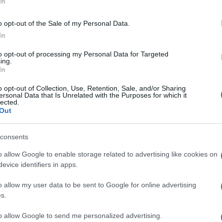
In
o opt-out of the Sale of my Personal Data.
commentato: “Hanno chiesto 30 mesi di
In
e ai danni della calciatrice per quel bacio
to opt-out of processing my Personal Data for Targeted
ne dopo la vittoria della Coppa del Mondo
ing.
 ma il fatto che finisca sul banco degli
In
o opt-out of Collection, Use, Retention, Sale, and/or Sharing
ersonal Data that Is Unrelated with the Purposes for which it
lected.
Out
istrati, Cruciani ha dichiarato di essere
 essere buoni, cattivi, bravi, coscienti,
consents
 fatto da chi poi e con quali metodi, a far
capace. È impossibile capirlo prima,
o allow Google to enable storage related to advertising like cookies on
r i politici, il conduttore ha replicato:
evice identifiers in apps.
l magistrato
Gratteri
, grande procuratore a
o allow my user data to be sent to Google for online advertising
Gratteri dice che bisogna fare i test
s.
e quello, nessun test antidroga ai politici,
to allow Google to send me personalized advertising.