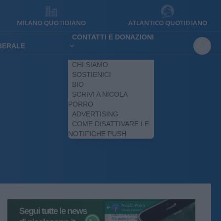
MILANO QUOTIDIANO
ATLANTICO QUOTIDIANO
CONTATTI E DONAZIONI
IBERALE
CHI SIAMO
SOSTIENICI
BIO
SCRIVI A NICOLA
PORRO
ADVERTISING
COME DISATTIVARE LE
NOTIFICHE PUSH