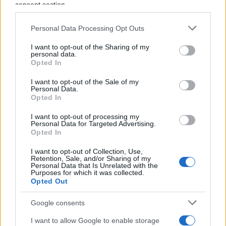
vergognino un po’ della loro inconcludenza
, dei
consent section.
battibecchi da pollaio, dei posizionamenti tattici e
aleatori di ogni giorno, del masochismo arrivato a
Personal Data Processing Opt Outs
livelli parossistici, della fura autodistruttiva che li
I want to opt-out of the Sharing of my
personal data.
sta portando a distruggere quel capitale immenso
Opted In
di cui godono. La maggioranza del Paese è di
destra e non vuole ritrovarsi di nuovo fuori dai
I want to opt-out of the Sale of my
Personal Data.
giochi perché i loro leader hanno sciupato, per
Opted In
farsi piccoli dispetti reciproci, le vittorie che
I want to opt-out of processing my
avevano in tasca nei comuni, probabilmente
Personal Data for Targeted Advertising.
Opted In
nell’elezione del Capo dello Stato e poi finalmente
alle politiche. (del ‘22 o del ‘23 poco importa).
I want to opt-out of Collection, Use,
Retention, Sale, and/or Sharing of my
Personal Data that Is Unrelated with the
Purposes for which it was collected.
#ANTONIO TAJANI
#CENTRODESTRA
Opted Out
#GIORGIA MELONI
#MATTEO SALVINI
Google consents
Pagina
PAGINA
I want to allow Google to enable storage
Precedente