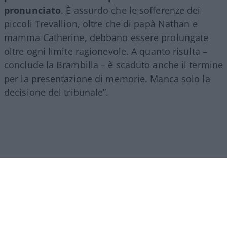
pronunciato
. È assurdo che le sofferenze dei
piccoli Trevallion, oltre che di papà Nathan e
mamma Catherine, debbano essere prolungate
oltre ogni limite ragionevole. A quanto risulta –
conclude la Brambilla – è scaduto anche il termine
per la presentazione di memorie. Manca solo la
decisione del tribunale”.