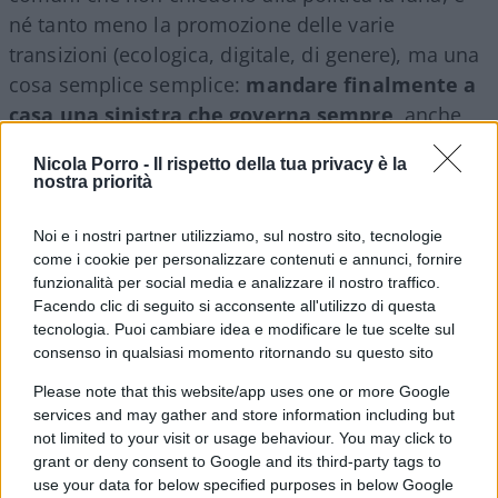
né tanto meno la promozione delle varie
transizioni (ecologica, digitale, di genere), ma una
cosa semplice semplice:
mandare finalmente a
casa una sinistra che governa sempre
, anche
quando non vince le elezioni, e che con i suoi
Nicola Porro -
Il rispetto della tua privacy è la
ideologismi ci ha portato ove siamo arrivati,
nostra priorità
molto in basso. Una massa indistinta di gente
normale che dalla politica vuole essere lasciata
Noi e i nostri partner utilizziamo, sul nostro sito, tecnologie
come i cookie per personalizzare contenuti e annunci, fornire
solo libera di vivere, lavorare, coltivare i propri
funzionalità per social media e analizzare il nostro traffico.
affetti e le proprie passioni.
Facendo clic di seguito si acconsente all'utilizzo di questa
tecnologia. Puoi cambiare idea e modificare le tue scelte sul
Basta litigare
consenso in qualsiasi momento ritornando su questo sito
Please note that this website/app uses one or more Google
Chissà che
i leader del centrodestra
, ritornati a
services and may gather and store information including but
vita normale dopo la breve parentesi, non sentano
not limited to your visit or usage behaviour. You may click to
grant or deny consent to Google and its third-party tags to
il peso di una responsabilità immane e
si
use your data for below specified purposes in below Google