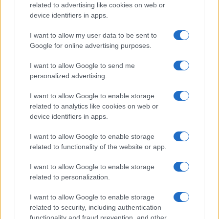
SUCCESSIVA
related to advertising like cookies on web or
device identifiers in apps.
30
I want to allow my user data to be sent to
Google for online advertising purposes.
Leggi i commenti
I want to allow Google to send me
personalized advertising.
SEDUTE SATIRICHE
I want to allow Google to enable storage
Vignetta del 04/08/2026
related to analytics like cookies on web or
device identifiers in apps.
I want to allow Google to enable storage
related to functionality of the website or app.
Vai all'archivio delle vignette
I want to allow Google to enable storage
related to personalization.
I want to allow Google to enable storage
related to security, including authentication
functionality and fraud prevention, and other