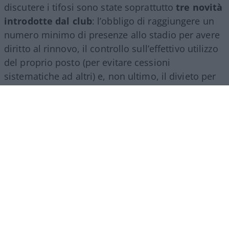
discutere i tifosi sono state soprattutto
tre novità
introdotte dal club
: l’obbligo di raggiungere un
numero minimo di presenze allo stadio per avere
diritto al rinnovo, il controllo sull’effettivo utilizzo
del proprio posto (per evitare cessioni
sistematiche ad altri) e, non ultimo, il divieto per
gli abbonati di indossare i colori della squadra
avversaria. Regole percepite da molti come troppo
invasive nei confronti di chi un titolo d’accesso lo
ha comunque pagato di tasca propria e che hanno
alimentato il sospetto (poi rivelatosi in parte
infondato) che il club potesse arrivare a ritirare
l’abbonamento nel corso della stessa stagione.