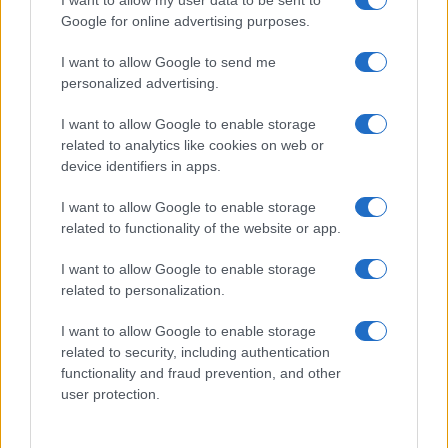
I want to allow my user data to be sent to
risultato elettorale e mantenere il potere.
Google for online advertising purposes.
Nel documento vengono citati anche un
I want to allow Google to send me
personalized advertising.
funzionario del Dipartimento di Giustizia, che
avrebbe “tentato di sfruttare il dipartimento per
I want to allow Google to enable storage
avviare indagini criminali e persuadere le autorità
related to analytics like cookies on web or
device identifiers in apps.
di diversi Stati a unirsi alle accuse di frodi
elettorali”, e un “consigliere politico”.
I want to allow Google to enable storage
related to functionality of the website or app.
I want to allow Google to enable storage
Trump in un video ha rilanciato: “Nel 2024
related to personalization.
vinceremo la Casa Bianca e renderemo l’America
I want to allow Google to enable storage
grande di nuovo. Non ho incertezze su questo.
related to security, including authentication
Vengo attaccato sia da sinistra che da destra, dai
functionality and fraud prevention, and other
marxisti, dai comunisti e dai fascisti, ma non solo
user protection.
sopravviveremo, saremo più forti che mai.