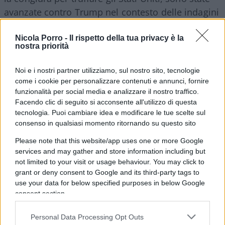
avanzate contro Trump nel contesto delle indagini
sui tentativi di ostacolare la conferma della
vittoria di Joe Biden nelle elezioni del 2020.
Nicola Porro -
Il rispetto della tua privacy è la
nostra priorità
“Nonostante la sconfitta – è scritto nell’atto di
accusa – l’accusato era intenzionato a rimanere al
Noi e i nostri partner utilizziamo, sul nostro sito, tecnologie
potere e, nei due mesi successivi alle elezioni, ha
come i cookie per personalizzare contenuti e annunci, fornire
proseguito a propagare falsità su presunte frodi
funzionalità per social media e analizzare il nostro traffico.
Facendo clic di seguito si acconsente all'utilizzo di questa
elettorali”.
tecnologia. Puoi cambiare idea e modificare le tue scelte sul
consenso in qualsiasi momento ritornando su questo sito
Il documento di 45 pagine che espone le quattro
Please note that this website/app uses one or more Google
imputazioni rivela che Trump cercò di influenzare
services and may gather and store information including but
l’ex vicepresidente americano Mike Pence nel
not limited to your visit or usage behaviour. You may click to
grant or deny consent to Google and its third-party tags to
tentativo di persuaderlo a non ratificare il risultato
use your data for below specified purposes in below Google
delle elezioni del 2020 il 6 gennaio. Trump
consent section.
dovrebbe presentarsi dinanzi alla corte di
Washington giovedì 3 agosto, per rispondere allle
Personal Data Processing Opt Outs