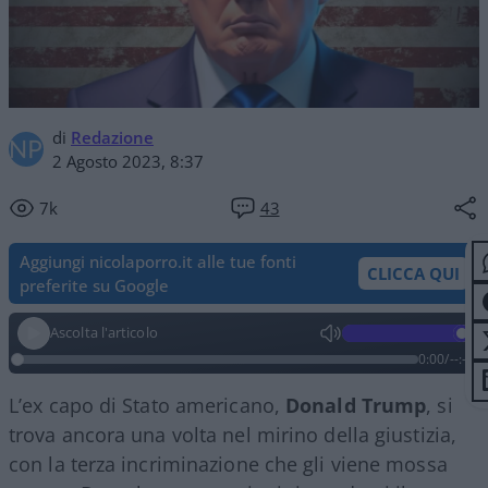
di
Redazione
2 Agosto 2023, 8:37
7k
43
Aggiungi nicolaporro.it alle tue fonti
CLICCA QUI
preferite su Google
Ascolta l'articolo
0:00
/
--:--
L’ex capo di Stato americano,
Donald Trump
, si
trova ancora una volta nel mirino della giustizia,
con la terza incriminazione che gli viene mossa