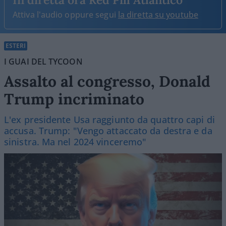
Attiva l'audio oppure segui
la diretta su youtube
ESTERI
I GUAI DEL TYCOON
Assalto al congresso, Donald
Trump incriminato
L'ex presidente Usa raggiunto da quattro capi di
accusa. Trump: "Vengo attaccato da destra e da
sinistra. Ma nel 2024 vinceremo"