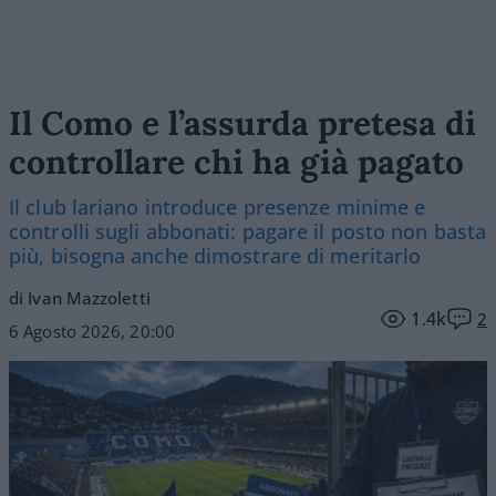
Il Como e l’assurda pretesa di
controllare chi ha già pagato
Il club lariano introduce presenze minime e
controlli sugli abbonati: pagare il posto non basta
più, bisogna anche dimostrare di meritarlo
di Ivan Mazzoletti
1.4k
2
6 Agosto 2026, 20:00