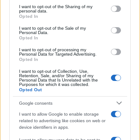
accuse di congiura per ostruire un procedimento
I want to opt-out of the Sharing of my
personal data.
ufficiale, ostruzione e tentativo di ostruzione di un
Opted In
procedimento ufficiale, e cospirazione contro i
diritti civili dei cittadini. La Casa Bianca ha
I want to opt-out of the Sale of my
Personal Data.
dichiarato che non intende fare commenti sulla
Opted In
questione.
I want to opt-out of processing my
Personal Data for Targeted Advertising.
Opted In
I want to opt-out of Collection, Use,
Il procuratore speciale
Jack Smith
ha definito gli
Retention, Sale, and/or Sharing of my
Personal Data that Is Unrelated with the
agenti che hanno difeso Capitol Hill il 6 gennaio
Purposes for which it was collected.
da un “attacco inaudito”, stimolato dalle “bugie” di
Opted Out
Trump, come “eroi”. “Cercheremo un processo
Google consents
rapido”, ha affermato. Oltre a Trump, altre sei
I want to allow Google to enable storage
persone sono state accusate, tra cui quattro legali
related to advertising like cookies on web or
che avrebbero “consigliato e assistito” Trump nel
device identifiers in apps.
suo tentativo di bloccare la certificazione del