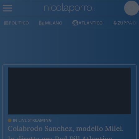
POLITICO
MILANO
ATLANTICO
ZUPPA DI
IN LIVE STREAMING
Colabrodo Sanchez, modello Milei.
In diretta ora Red Pill Atlantico