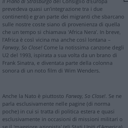
Il Piano di Strasburgo
del Consiglio d’Europa
prevedeva quasi un’integrazione tra i due
continenti) e gran parte dei migranti che sbarcano
sulle nostre coste siano di provenienza di quella
che un tempo si chiamava ‘Africa Nera’. In breve,
l’Africa è così vicina ma anche così lontana –
Farway, So Close!
Come la notissima canzone degli
U2 del 1993, ispirata a sua volta da un brano di
Frank Sinatra, e diventata parte della colonna
sonora di un noto film di Wim Wenders.
Anche la Nato è piuttosto
Farway, So Close!
. Se ne
parla esclusivamente nelle pagine (di norma
poche) in cui si tratta di politica estera e quasi
esclusivamente in occasioni di missioni militari o
se il ‘maggiore azionista’ (gli Stati Uniti d’America)