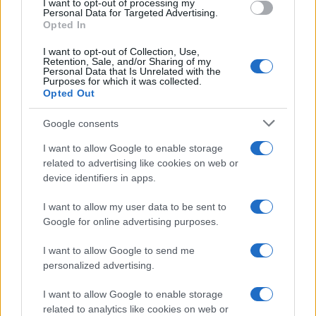
I want to opt-out of processing my
Personal Data for Targeted Advertising.
Dato che tra i quindici anni passati in Banca
Opted In
mondiale ed i sette tra FAO ed Organizzazione
I want to opt-out of Collection, Use,
Internazionale del Lavoro, ho operato per diversi
Retention, Sale, and/or Sharing of my
Personal Data that Is Unrelated with the
lustri su temi dello sviluppo africano,
Purposes for which it was collected.
Opted Out
soggiornando per periodi più o meno brevi in
quasi tutti i Paesi del continente (specialmente in
Google consents
Kenya, dove il vice di Kenyatta usava dirmi che ero
I want to allow Google to enable storage
‘l’unico Kikuyu -un’etnia importante del Paese-
related to advertising like cookies on web or
bianco’), ho partecipato ad alcune sessioni del
device identifiers in apps.
convegno, apprendendo molto sulle opportunità
I want to allow my user data to be sent to
di coinvolgimento sia dei singoli Stati africani sia
Google for online advertising purposes.
delle loro organizzazioni di cooperazione
I want to allow Google to send me
regionale nel gestire una crisi, ormai annosa, di
personalized advertising.
terrorismo che frena un continente, un tempo
considerato destinato al sottosviluppo
I want to allow Google to enable storage
permanente ma ora in rapida crescita, e che fa sì
related to analytics like cookies on web or