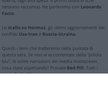
libertà, tagli alla spesa: il primo bilancio (che
nessuno racconta). Ne parleremo con
Leonardo
Facco
.
Lo
stallo su Hormuz
, gli ultimi aggiornamenti dai
conflitti
Usa-Iran
e
Russia-Ucraina
.
Questi i temi che tratteremo nella puntata di
questa sera. Se non vi accontentate della “pillola
blu”, le solite narrazioni dei media
mainstream
,
cosa state aspettando? Provate
Red Pill
. Tutti i
giovedì alle 23
su
NicolaPorro.it
,
Atlanticoquotidiano.it
e i rispettivi
canali
YouTube
:
@NicolaPorroZuppa
e
@atlanticoquotidiano
.