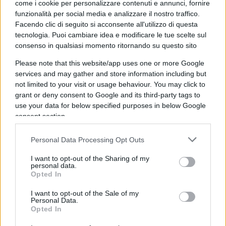
come i cookie per personalizzare contenuti e annunci, fornire
rappresentanza di esponenti politici africani ed
funzionalità per social media e analizzare il nostro traffico.
alcuni esperti italiani, principalmente diplomatici
Facendo clic di seguito si acconsente all'utilizzo di questa
con lunghi anni di servizio in sedi africane.
tecnologia. Puoi cambiare idea e modificare le tue scelte sul
consenso in qualsiasi momento ritornando su questo sito
Please note that this website/app uses one or more Google
services and may gather and store information including but
Un tempo l’Italia aveva una ‘scuola di africanisti’
not limited to your visit or usage behaviour. You may click to
molto nutrita e piena di inventiva. Era in varie
grant or deny consent to Google and its third-party tags to
università del Paese, principalmente Roma,
use your data for below specified purposes in below Google
consent section.
Bologna, Napoli e Milano. Ora, che io sappia, il
principale focolaio di studi e di idee è
Personal Data Processing Opt Outs
all’Università di Cagliari. Purtroppo, la
partecipazione degli africanisti italiani al
I want to opt-out of the Sharing of my
personal data.
convegno è stata quasi nulla. Ciò non è da
Opted In
addebitarsi agli organizzatori ma al fatto che gli
I want to opt-out of the Sale of my
studi africani hanno perso gradualmente peso nel
Personal Data.
Opted In
dibattito culturale e politico italiano.