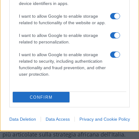
device identifiers in apps.
che parte delle loro risorse più scarse (uomini e
donne giovani e preparati) siano costretti a
I want to allow Google to enable storage
prendere la strada dell’emigrazione.
related to functionality of the website or app.
I want to allow Google to enable storage
related to personalization.
In una fase in cui non sono affatto chiare le
I want to allow Google to enable storage
prospettive di governo del Paese, sarebbe poco
related to security, including authentication
serio proporre un’iniziativa italiana perché l’Africa
functionality and fraud prevention, and other
user protection.
non sia più
Farway, So Close!
ma oggetto di una
politica attiva non limitata ai progetti puntiforme
di cooperazione. Tuttavia, iniziative come quella
CONFIRM
della
Nato Defense College Foundation
sono da
applaudire perché riportano anche se solo per
pochi giorni il tema all’attenzione. Nella speranza
Data Deletion
Data Access
Privacy and Cookie Policy
che in tempi migliori si possano fare riflessioni
più articolate sulla strategia africana dell’Italia.