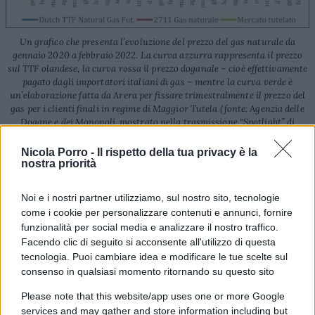
Un grafico che presenta l’evoluzione del prezzo del gas naturale da
gennaio 2020 a febbraio 2022. La curva azzurra rappresenta il prezzo
sul TTF olandese, la curva rossa il prezzo doganale – cioè effettivamente
pagato dagli importatori italiani di gas – mentre la curva verde è
un’elaborazione fatta da Arera per fissare trimestralmente il prezzo del
gas per i clienti finali in regime di Maggior Tutela (fonte: Agenzia delle
Dogane e dei Monopoli, mostrato nella trasmissione “Spotlight” di
RaiNews24 del 22/4/22)
Si noti come, nella figura qui sopra, la curva rossa
Nicola Porro -
Il rispetto della tua privacy è la
nostra priorità
relativa al prezzo del gas doganale – ovvero al suo
prezzo reale di importazione – sia molto più
Noi e i nostri partner utilizziamo, sul nostro sito, tecnologie
regolare rispetto alla curva azzurra che mostra,
come i cookie per personalizzare contenuti e annunci, fornire
invece, il prezzo del gas sui mercati finanziari e
funzionalità per social media e analizzare il nostro traffico.
Facendo clic di seguito si acconsente all'utilizzo di questa
che, da aprile dello scorso anno, è letteralmente
tecnologia. Puoi cambiare idea e modificare le tue scelte sul
“impazzita”. L’area del grafico che sta fra la curva
consenso in qualsiasi momento ritornando su questo sito
azzurra e quella rossa è dunque quella cosiddetta
Please note that this website/app uses one or more Google
degli “extra-profitti”.
services and may gather and store information including but