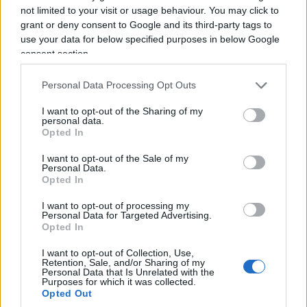
not limited to your visit or usage behaviour. You may click to
grant or deny consent to Google and its third-party tags to
Quanto si è verificato, in fondo, non stupisce,
use your data for below specified purposes in below Google
perché da un lato (quello dei gas “doganali”), vi
consent section.
sono contratti relativi a consegne “fisiche” che
coprono periodi anche lunghi di fornitura
Personal Data Processing Opt Outs
(pluriennali) ed esigenze reali di vendita od
I want to opt-out of the Sharing of my
acquisto di gas; dall’altro (mercato spot TTF), si
personal data.
Opted In
tratta invece di contratti a breve termine guidati
da obiettivi di rendimento, in altre parole da pura
I want to opt-out of the Sale of my
Personal Data.
speculazione finanziaria.
Opted In
I want to opt-out of processing my
Inoltre, a differenza delle normali borse, il PSV e il
Personal Data for Targeted Advertising.
Opted In
TTF non sono borse regolamentate: si tratta infatti
di mercati cosiddetti OTC (
Over The Counter
), in cui
I want to opt-out of Collection, Use,
Retention, Sale, and/or Sharing of my
le transazioni si effettuano sulla base di contratti
Personal Data that Is Unrelated with the
Purposes for which it was collected.
bilaterali. Dunque, non possono essere assimilati
Opted Out