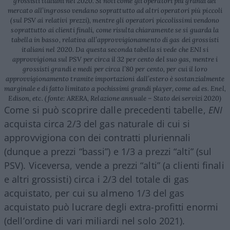
grossisti italiani nel 2020. Si noti come gli operatori più grandi del
mercato all’ingrosso vendano soprattutto ad altri operatori più piccoli
(sul PSV ai relativi prezzi), mentre gli operatori piccolissimi vendono
soprattutto ai clienti finali, come risulta chiaramente se si guarda la
tabella in basso, relativa all’approvvigionamento di gas dei grossisti
italiani nel 2020. Da questa seconda tabella si vede che ENI si
approvvigiona sul PSV per circa il 32 per cento del suo gas, mentre i
grossisti grandi e medi per circa l’80 per cento, per cui il loro
approvvigionamento tramite importazioni dall’estero è sostanzialmente
marginale e di fatto limitato a pochissimi grandi player, come ad es. Enel,
Edison, etc. (fonte: ARERA, Relazione annuale – Stato dei servizi 2020)
Come si può scoprire dalle precedenti tabelle,
ENI
acquista circa 2/3 del gas naturale di cui si
approvvigiona con dei contratti pluriennali
(dunque a prezzi “bassi”) e 1/3 a prezzi “alti” (sul
PSV). Viceversa, vende a prezzi “alti” (a clienti finali
e altri grossisti) circa i 2/3 del totale di gas
acquistato, per cui su almeno 1/3 del gas
acquistato può lucrare degli extra-profitti enormi
(dell’ordine di vari miliardi nel solo 2021).