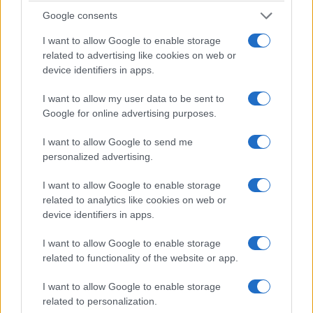
alla Borsa elettrica o alle borse azionarie, con
Google consents
tutte le conseguenze che ne derivano e che sono
ora chiare a tutti (ad es. la possibilità di
I want to allow Google to enable storage
related to advertising like cookies on web or
manipolazione).
device identifiers in apps.
In pratica, negli ultimi mesi l’impatto sulle bollette
I want to allow my user data to be sent to
Google for online advertising purposes.
dei clienti finali è stato enorme, poiché a
dicembre il prezzo mensile del gas al TTF
I want to allow Google to send me
superava i 100 €/MWh (un aumento di circa 10
personalized advertising.
volte rispetto al prezzo di giugno 2021) e,
I want to allow Google to enable storage
soprattutto, mentre fino ad aprile 2021 il prezzo al
related to analytics like cookies on web or
TTF e quello doganale erano quasi uguali, a
device identifiers in apps.
dicembre il prezzo del gas al TTF risultava quasi
I want to allow Google to enable storage
triplo rispetto a quello doganale.
related to functionality of the website or app.
I want to allow Google to enable storage
Sebbene il prezzo della componente energia
related to personalization.
incida grosso modo per circa la metà sulle