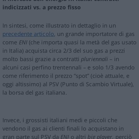
indicizzati vs. a prezzo fisso
In sintesi, come illustrato in dettaglio in un
precedente articolo
, un grande importatore di gas
come
ENI
(che importa quasi la metà del gas usato
in Italia) acquista circa 2/3 del suo gas a prezzi
molto bassi grazie a contratti
pluriennali
– in
alcuni casi perfino trentennali – e solo 1/3 avendo
come riferimento il prezzo “spot” (cioè attuale, e
oggi altissimo) al PSV (Punto di Scambio Virtuale),
la borsa del gas italiana.
Invece, i grossisti italiani medi e piccoli che
vendono il gas ai clienti finali lo acquistano in
gran parte sul PSV da
ENI
o altri
big player
, perciò