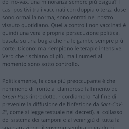
dei no-vax, una minoranza sempre più esigua? I
casi positivi tra i vaccinati con doppia o terza dose
sono ormai la norma, sono entrati nel nostro
vissuto quotidiano. Quella contro i non vaccinati è
quindi una vera e propria persecuzione politica,
basata su una bugia che ha le gambe sempre più
corte. Dicono: ma riempiono le terapie intensive.
Vero che rischiano di più, ma i numeri al
momento sono sotto controllo.
Politicamente, la cosa più preoccupante è che
nemmeno di fronte al clamoroso fallimento del
Green Pass
(introdotto, ricordiamolo, “al fine di
prevenire la diffusione dell’infezione da
Sars-CoV-
2
“, come si legge testuale nei decreti), al collasso
del sistema dei tamponi e al venir giù di tutta la
sua narrazione, il governo sembra in grado di