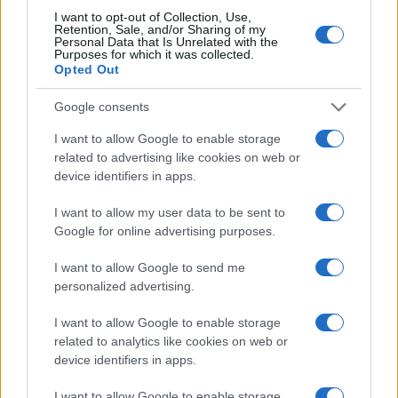
I want to opt-out of Collection, Use,
Retention, Sale, and/or Sharing of my
Nessuno del governo sembra aver preso in
Personal Data that Is Unrelated with the
Purposes for which it was collected.
considerazione l’ipotesi che a fronte di molti non
Opted Out
vaccinati che potrebbero cedere al ricatto finale,
Google consents
altrettanti irriducibili potrebbero invece essere
indotti a scegliere deliberatamente la strada del
I want to allow Google to enable storage
related to advertising like cookies on web or
contagio, con il rischio più che concreto di
device identifiers in apps.
peggiorare così i numeri di ospedalizzazioni e
terapie intensive. Non sempre è una buona idea
I want to allow my user data to be sent to
chiudere ogni via di fuga al nemico sconfitto, pur
Google for online advertising purposes.
di umiliarlo.
I want to allow Google to send me
personalized advertising.
Togliere ai non vaccinati anche lavoro (e
I want to allow Google to enable storage
stipendio), un diritto fondamentale, oltre che
related to analytics like cookies on web or
incostituzionale non servirà a fermare i contagi e,
device identifiers in apps.
quindi, ad evitare il blocco del Paese. A causare il
I want to allow Google to enable storage