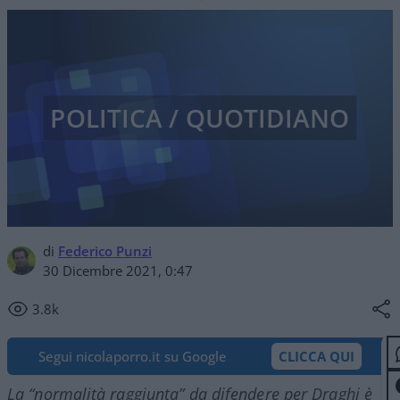
POLITICA / QUOTIDIANO
di
Federico Punzi
30 Dicembre 2021, 0:47
3.8k
Segui nicolaporro.it su Google
CLICCA QUI
La “normalità raggiunta” da difendere per Draghi è