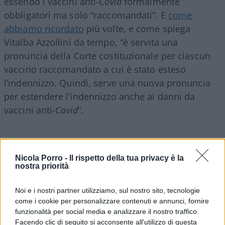
essendo i vaccini anti-
Covid
formalmente
obbligatori ma solo “raccomandati”. E
come
abbiamo ricordato
più volte, e come spiega
Vitalba Azzollini da tempo, “è servita una
pronuncia della Corte costituzionale per ciascun
vaccino raccomandato a cui è stato esteso
l’indennizzo. Quindi, serve una nuova pronuncia
per estendere l’indennizzo anche ai danni da
vaccini anti-
Covid
“.
Con il
Green Pass
basic (test negativo) i non
Nicola Porro -
Il rispetto della tua privacy è la
nostra priorità
vaccinati potranno solo andare al lavoro, anche se
con mezzi propri e probabilmente non per molto
Noi e i nostri partner utilizziamo, sul nostro sito, tecnologie
tempo ancora. L’estensione del super
Green Pass
come i cookie per personalizzare contenuti e annunci, fornire
al lavoro pubblico e privato, infatti, è stata
funzionalità per social media e analizzare il nostro traffico.
stoppata dalla Lega nel Cdm di ieri sera – dopo
Facendo clic di seguito si acconsente all'utilizzo di questa