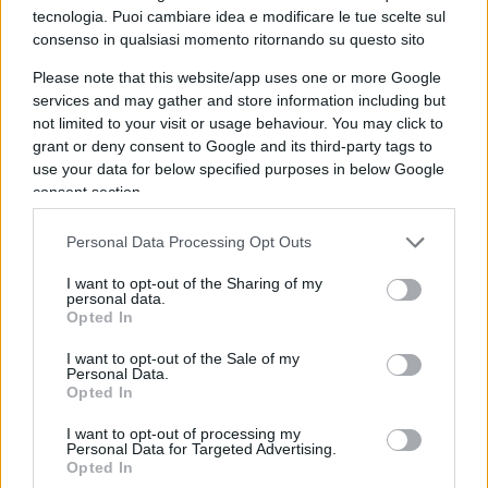
tecnologia. Puoi cambiare idea e modificare le tue scelte sul
essere stata fortemente caldeggiata nelle scorse
consenso in qualsiasi momento ritornando su questo sito
ore dalla Conferenza delle Regioni, presieduta da
Please note that this website/app uses one or more Google
un leghista – ma è solo rinviata: “Se ne discuterà
services and may gather and store information including but
in un prossimo Cdm”. A questo ritmo, tra una
not limited to your visit or usage behaviour. You may click to
settimana, a gennaio…
grant or deny consent to Google and its third-party tags to
use your data for below specified purposes in below Google
consent section.
Come ampiamente previsto, inoltre, nel girone dei
dannati non vaccinati finiscono anche i vaccinati
Personal Data Processing Opt Outs
con doppia dose: dal 1° febbraio, allo scadere dei
I want to opt-out of the Sharing of my
6 mesi, perderanno tutti i privilegi, venendo
personal data.
Opted In
equiparati in tutto e per tutto agli odiati
no-vax
.
Bonus platino invece ai vaccinati con terza dose (e
I want to opt-out of the Sale of my
Personal Data.
ai vaccinati o guariti entro i 4 mesi): in esclusiva
Opted In
per loro, esonero dalla quarantena in caso di
I want to opt-out of processing my
contatto con un positivo.
Personal Data for Targeted Advertising.
Opted In