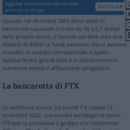
Aggiungi nicolaporro.it alle tue fonti
CLICCA QUI
preferite su Google
Quando nel dicembre 2001
Enron
andò in
bancarotta causando il crollo da 90 a 0,1 dollari
delle proprie azioni, e facendo perdere oltre due
miliardi di dollari ai fondi pensione che vi avevano
investito, la stampa internazionale e quella
italiana fecero grandi titoli e si sbizzarrirono in
numerose analisi e affascinanti spiegazioni.
La bancarotta di
FTX
La settimana scorsa, tra lunedì 7 e sabato 12
novembre 2022, una società (
exchange
) di nome
FTX
(per la precisione il gruppo che comprende