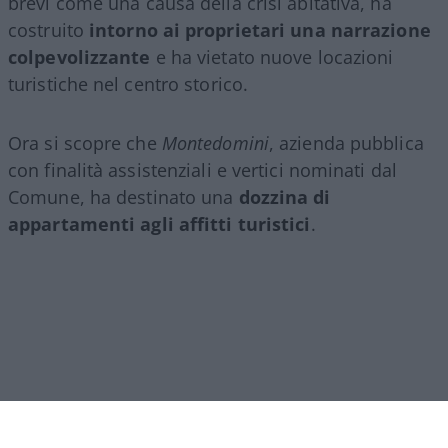
brevi come una causa della crisi abitativa, ha
costruito
intorno ai proprietari una narrazione
colpevolizzante
e ha vietato nuove locazioni
turistiche nel centro storico.
Ora si scopre che
Montedomini
, azienda pubblica
con finalità assistenziali e vertici nominati dal
Comune, ha destinato una
dozzina di
appartamenti agli affitti turistici
.