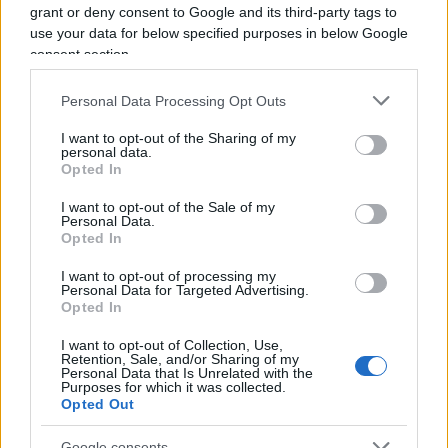
Abbiamo detto che l’impero di Bankman-Fried è
grant or deny consent to Google and its third-party tags to
crollato in pochi giorni
e con esso il
“net worth”
,
use your data for below specified purposes in below Google
consent section.
il patrimonio del suo fondatore,
passato da 16
miliardi di dollari a… nulla
in pochi giorni (
“la più
Personal Data Processing Opt Outs
grande distruzione di valore della storia”
).
I want to opt-out of the Sharing of my
personal data.
Opted In
Ma comprendere cosa sia successo (e in effetti
anche cosa fosse alla base della sua ricchezza)
I want to opt-out of the Sale of my
Personal Data.
non è affatto facile, motivo per il quale abbiamo
Opted In
intitolato questo paragrafo
“spiegazione o quasi”
.
I want to opt-out of processing my
Personal Data for Targeted Advertising.
Opted In
Forse il migliore sunto è quello fornito da
Matt
Levine
, un’analista di
Bloomberg
: “
FTX
ha emesso
I want to opt-out of Collection, Use,
Retention, Sale, and/or Sharing of my
un
token
di nome
FTT
che aveva un certo valore
Personal Data that Is Unrelated with the
Purposes for which it was collected.
sul mercato.
Alameda Research
, la
quantitative
Opted Out
trading firm
anch’essa posseduta da Banlman-
Google consents