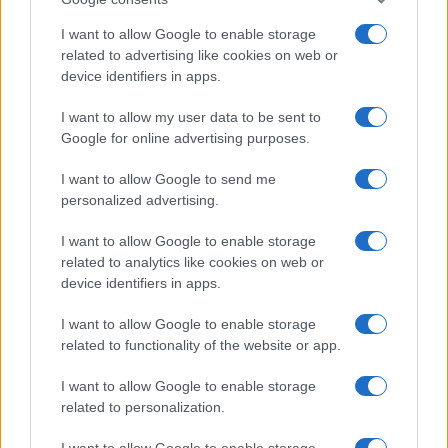
Fied, ha acquisito molti
FTT
e li ha usati come
collateral
per ottenere prestiti da
FTX
”.
I want to allow Google to enable storage
related to advertising like cookies on web or
device identifiers in apps.
Utilizzando – aggiungiamo noi – soldi veri, quelli
dei clienti (alcuni dei quali depositavano perfino il
I want to allow my user data to be sent to
proprio stipendio in
FTX
) e di svariati fondi di
Google for online advertising purposes.
investimento. Un
sistema finanziario
I want to allow Google to send me
incestuoso
, per così dire.
personalized advertising.
I want to allow Google to enable storage
Quando qualcuno
ha fatto notare
che il re era
related to analytics like cookies on web or
nudo (il qualcuno essendo il cinese
Changpeng
device identifiers in apps.
Zhao
, fondatore dell’
exchange
concorrente
I want to allow Google to enable storage
Binance
) il tutto
ha iniziato a crollare
. Il buco si
related to functionality of the website or app.
era rivelato talmente grosso che nessun operatore
del mercato poteva venire in soccorso.
I want to allow Google to enable storage
related to personalization.
Invitiamo chi desideri una spiegazione articolata