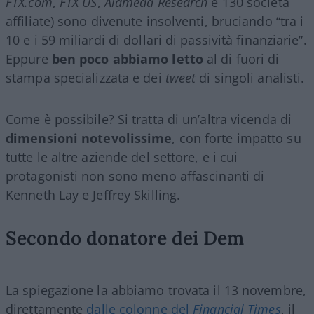
FTX.com
,
FTX US
,
Alameda Research
e 130 società
affiliate) sono divenute insolventi, bruciando “tra i
10 e i 59 miliardi di dollari di passività finanziarie”.
Eppure
ben poco abbiamo letto
al di fuori di
stampa specializzata e dei
tweet
di singoli analisti.
Come è possibile? Si tratta di un’altra vicenda di
dimensioni notevolissime
, con forte impatto su
tutte le altre aziende del settore, e i cui
protagonisti non sono meno affascinanti di
Kenneth Lay e Jeffrey Skilling.
Secondo donatore dei Dem
La spiegazione la abbiamo trovata il 13 novembre,
direttamente
dalle colonne del
Financial Times
, il