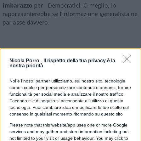
imbarazzo
per i Democratici. O meglio, lo
rappresenterebbe se l’informazione generalista ne
parlasse davvero.
Se lo facesse dovrebbe ad esempio spiegare come
mai nel partito nessuno si sia posto il problema di
Nicola Porro -
Il rispetto della tua privacy è la
nostra priorità
come questo personaggio fosse diventato tanto
ricco e tanto generoso in pochissimi anni. Eppure
Noi e i nostri partner utilizziamo, sul nostro sito, tecnologie
Bradley Beychok
, uno dei co-fondatori del Pac,
lo
come i cookie per personalizzare contenuti e annunci, fornire
aveva affermato chiaramente
: “Bankman-Fied è
funzionalità per social media e analizzare il nostro traffico.
venuto fuori dal nulla
iniziando a supportare le
Facendo clic di seguito si acconsente all'utilizzo di questa
tecnologia. Puoi cambiare idea e modificare le tue scelte sul
nostre varie cause e molti candidati”.
consenso in qualsiasi momento ritornando su questo sito
Please note that this website/app uses one or more Google
Spiegazione, o quasi
services and may gather and store information including but
not limited to your visit or usage behaviour. You may click to