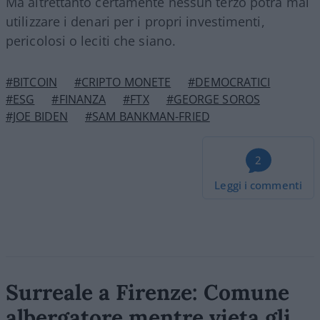
Ma altrettanto certamente nessun terzo potrà mai
utilizzare i denari per i propri investimenti,
pericolosi o leciti che siano.
#BITCOIN
#CRIPTO MONETE
#DEMOCRATICI
#ESG
#FINANZA
#FTX
#GEORGE SOROS
#JOE BIDEN
#SAM BANKMAN-FRIED
2
Leggi i commenti
Surreale a Firenze: Comune
albergatore mentre vieta gli