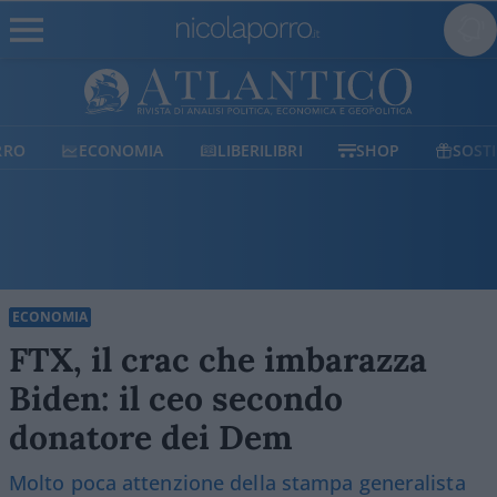
ECONOMIA
LIBERILIBRI
SHOP
SOSTIENICI
ECONOMIA
FTX, il crac che imbarazza
Biden: il ceo secondo
donatore dei Dem
Molto poca attenzione della stampa generalista