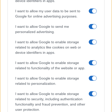
device identifiers in apps.
La risposta, quindi,
non può essere solo tecnica
I want to allow my user data to be sent to
o burocratica
. Deve diventare culturale. Serve
Google for online advertising purposes.
una rete di tutela che parta dalle istituzioni, certo,
I want to allow Google to send me
ma che arrivi fino al consumatore finale. Le norme
personalized advertising.
devono continuare a rafforzarsi, soprattutto nei
I want to allow Google to enable storage
mercati esteri, dove il richiamo all’italianità viene
related to analytics like cookies on web or
utilizzato con maggiore disinvoltura.
device identifiers in apps.
I want to allow Google to enable storage
Tecnologia e trasparenza
related to functionality of the website or app.
Allo stesso tempo, il mondo digitale – oggi terreno
I want to allow Google to enable storage
fertile per la diffusione dei falsi – richiede
nuove
related to personalization.
forme di vigilanza
, capaci di intervenire
I want to allow Google to enable storage
rapidamente là dove le imitazioni nascono e si
related to security, including authentication
diffondono.
functionality and fraud prevention, and other
user protection.