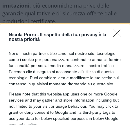
imitazioni
, più economiche ma prive delle
garanzie qualitative e di sicurezza offerte dalle
produzioni certificate.
Nicola Porro -
Il rispetto della tua privacy è la
nostra priorità
Le ripercussioni non riguardano solo le imprese,
Noi e i nostri partner utilizziamo, sul nostro sito, tecnologie
ma
anche i consumatori
, che possono trovarsi
come i cookie per personalizzare contenuti e annunci, fornire
ad acquistare alimenti di qualità inferiore o con
funzionalità per social media e analizzare il nostro traffico.
standard produttivi non verificati.
Facendo clic di seguito si acconsente all'utilizzo di questa
tecnologia. Puoi cambiare idea e modificare le tue scelte sul
consenso in qualsiasi momento ritornando su questo sito
Una sfida anche culturale
Please note that this website/app uses one or more Google
Per contrastare questa deriva, si sta rafforzando la
services and may gather and store information including but
not limited to your visit or usage behaviour. You may click to
collaborazione tra consorzi, istituzioni e autorità
grant or deny consent to Google and its third-party tags to
competenti, con
azioni mirate
alla tutela delle
use your data for below specified purposes in below Google
denominazioni e alla rimozione dei contenuti
consent section.