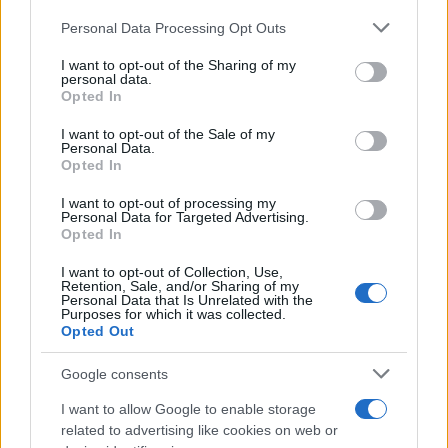
ingannevoli dalle piattaforme digitali.
Personal Data Processing Opt Outs
I want to opt-out of the Sharing of my
personal data.
La sfida, oggi, non è solo difendere un marchio,
Opted In
ma
preservare un patrimonio culturale ed
I want to opt-out of the Sale of my
economico
che rappresenta uno dei pilastri
Personal Data.
Opted In
dell’identità italiana nel mondo.
I want to opt-out of processing my
Personal Data for Targeted Advertising.
Difendere il
Made in Italy
oggi non significa
Opted In
soltanto proteggere un’etichetta, ma
custodire un
I want to opt-out of Collection, Use,
Retention, Sale, and/or Sharing of my
racconto
. Perché ogni prodotto autentico porta
Personal Data that Is Unrelated with the
Purposes for which it was collected.
con sé una storia fatta di territori, gesti
Opted Out
tramandati, stagioni e identità. Ed è proprio
questa storia ad essere sempre più spesso
Google consents
imitata, svuotata e riprodotta altrove.
I want to allow Google to enable storage
related to advertising like cookies on web or