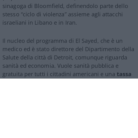
sinagoga di Bloomfield, definendolo parte dello
stesso “ciclo di violenza” assieme agli attacchi
israeliani in Libano e in Iran.
Il nucleo del programma di El Sayed, che è un
medico ed è stato direttore del Dipartimento della
Salute della città di Detroit, comunque riguarda
sanità ed economia. Vuole sanità pubblica e
gratuita per tutti i cittadini americani e una
tassa
patrimoniale per finanziarla
. Ed è soprattutto
su questi punti, oltre che per la sua militanza anti-
Israele, che ha avuto il pieno appoggio dei sempre
più potenti DSA.