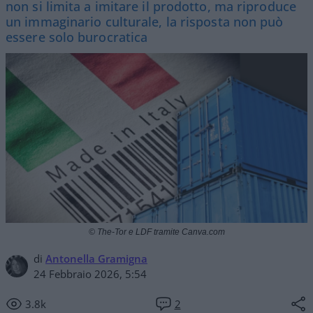
non si limita a imitare il prodotto, ma riproduce
un immaginario culturale, la risposta non può
essere solo burocratica
© The-Tor e LDF tramite Canva.com
di
Antonella Gramigna
24 Febbraio 2026, 5:54
3.8k
2