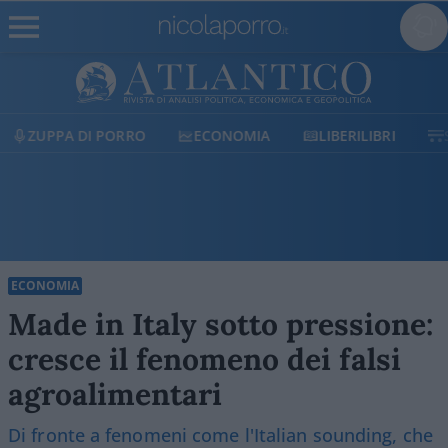
ECONOMIA
LIBERILIBRI
SHOP
SOSTIENICI
ECONOMIA
Made in Italy sotto pressione:
cresce il fenomeno dei falsi
agroalimentari
Di fronte a fenomeni come l'Italian sounding, che