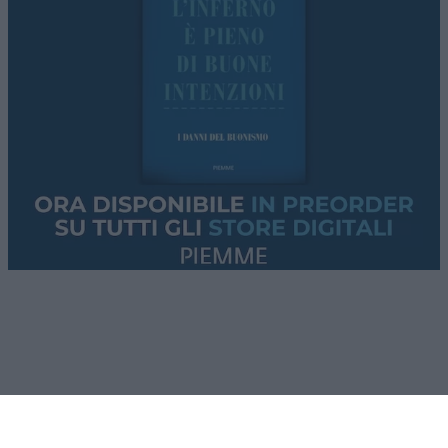
Ipocrisia comunale
A sollevare il velo non è stato uno dei tanti
apparati di controllo pagati dai contribuenti, né
l’amministrazione comunale, né gli organi interni
dell’azienda. È stata la stampa. Le prime notizie