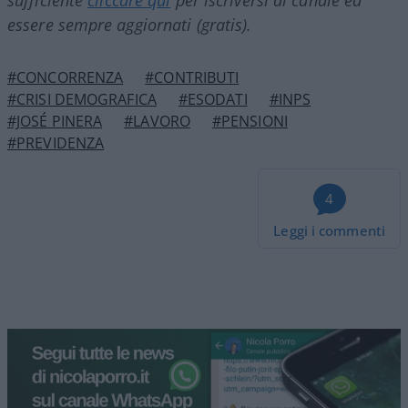
essere sempre aggiornati (gratis).
#CONCORRENZA
#CONTRIBUTI
#CRISI DEMOGRAFICA
#ESODATI
#INPS
#JOSÉ PINERA
#LAVORO
#PENSIONI
#PREVIDENZA
4
Leggi i commenti
Surreale a Firenze: Comune
albergatore mentre vieta gli