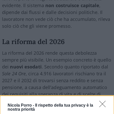
evidente. Il sistema
non costruisce capitale
,
dipende dai flussi e dalle decisioni politiche. Il
lavoratore non vede ciò che ha accumulato, rileva
solo ciò che gli viene promesso.
La riforma del 2026
La riforma del 2026 rende questa debolezza
sempre più visibile. Un esempio concreto è quello
dei
nuovi esodati
. Secondo quanto riportato dal
Sole 24 Ore
, circa 4.916 lavoratori rischiano tra il
2027 e il 2032 di trovarsi senza reddito e senza
pensione, a causa dell’adeguamento automatico
dei requisiti alla speranza di vita e di scelte di
uscita anticipata effettuate in base a regole poi
Nicola Porro -
Il rispetto della tua privacy è la
modificate.
nostra priorità