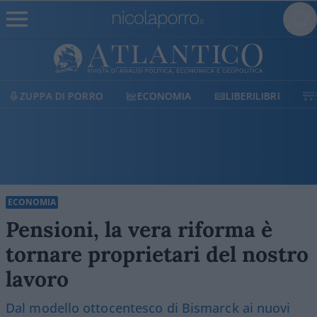
ECONOMIA
LIBERILIBRI
SHOP
SOSTIENICI
ECONOMIA
Pensioni, la vera riforma è
tornare proprietari del nostro
lavoro
Dal modello ottocentesco di Bismarck ai nuovi