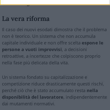
cambi di regole
.
La vera riforma
Il caso dei nuovi esodati dimostra che il problema
non è teorico. Un sistema che non accumula
capitale individuale e non offre scelta
espone le
persone a vuoti improvvisi
, a decisioni
retroattive, a incertezze che colpiscono proprio
nella fase più delicata della vita.
Un sistema fondato su capitalizzazione e
competizione riduce drasticamente questi rischi,
perché ciò che è stato accumulato resta
nella
disponibilità del lavoratore
, indipendentemente
dai mutamenti normativi.