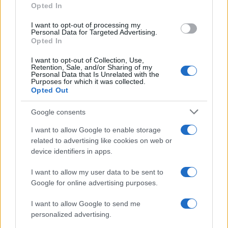
Opted In
tempo. Ogni lavoratore costruisce un montante
riconducibile a sé, visibile e misurabile.
I want to opt-out of processing my
Personal Data for Targeted Advertising.
Opted In
I want to opt-out of Collection, Use,
Il rischio non scompare,
cambia unicamente
Retention, Sale, and/or Sharing of my
Personal Data that Is Unrelated with the
natura
: non è più politico e normativo, diventa
Purposes for which it was collected.
Opted Out
economico e quindi gestibile. Nella ripartizione si
redistribuisce reddito; nella capitalizzazione si
Google consents
costruisce patrimonio.
I want to allow Google to enable storage
related to advertising like cookies on web or
device identifiers in apps.
La seconda è la
competizione tra fornitori di
previdenza
. Anche un sistema a capitalizzazione
I want to allow my user data to be sent to
perde efficacia se affidato a un solo gestore
Google for online advertising purposes.
obbligatorio. La pluralità di operatori introduce
I want to allow Google to send me
confronto, trasparenza e possibilità di scelta. Il
personalized advertising.
lavoratore può valutare costi, rendimenti, qualità