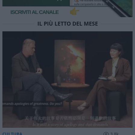
affitti brevi ai privati
Sindaca Funaro nella bufera, il caso Montedomini
svela l'ipocrisia del dirigismo municipale:
immobili pubblici trasformati in alloggi turistici,
mentre i privati accusati di sottrarre case alla
città
di
Sandro Scoppa
1.9k
0
9 Agosto 2026, 5:58