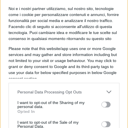
Noi e i nostri partner utilizziamo, sul nostro sito, tecnologie
come i cookie per personalizzare contenuti e annunci, fornire
Si tratta di persone che hanno lasciato il lavoro
funzionalità per social media e analizzare il nostro traffico.
confidando in un quadro normativo definito e che
Facendo clic di seguito si acconsente all'utilizzo di questa
tecnologia. Puoi cambiare idea e modificare le tue scelte sul
ora si trovano improvvisamente
in un vuoto
consenso in qualsiasi momento ritornando su questo sito
previdenziale
. Non è un’anomalia: è l’effetto
tipico di un sistema fondato su promesse
Please note that this website/app uses one or more Google
services and may gather and store information including but
modificabili
ex post
.
not limited to your visit or usage behaviour. You may click to
grant or deny consent to Google and its third-party tags to
Due alternative
use your data for below specified purposes in below Google
consent section.
È qui che emergono con forza due alternative
Personal Data Processing Opt Outs
strutturali, da considerare necessarie e la cui
attuazione è ormai improcrastinabile. La prima è il
I want to opt-out of the Sharing of my
personal data.
sistema a capitalizzazione
. In questa logica i
Opted In
contributi non vengono spesi immediatamente,
I want to opt-out of the Sale of my
ma accumulati in conti individuali e investiti nel
Personal Data.