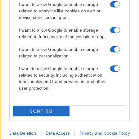
del servizio, può cambiare fornitore e trasferire il
I want to allow Google to enable storage
related to analytics like cookies on web or
proprio conto. Dove esiste concorrenza,
device identifiers in apps.
l’inefficienza ha un costo; dove esiste monopolio,
l’inefficienza diventa strutturale
.
I want to allow Google to enable storage
related to functionality of the website or app.
I want to allow Google to enable storage
related to personalization.
In materia, un’esperienza storica spesso citata è
quella cilena degli anni Ottanta, promossa da
José
I want to allow Google to enable storage
Piñera
, che aveva introdotto conti previdenziali
related to security, including authentication
functionality and fraud prevention, and other
individuali gestiti da società in concorrenza.
user protection.
L’esperimento è stato discusso e criticato, ma ha
mostrato un punto essenziale: quando il
CONFIRM
contributo è intestato alla persona e il gestore è
sostituibile, il lavoratore non dipende da un’unica
Data Deletion
Data Access
Privacy and Cookie Policy
amministrazione e
non resta intrappolato nei