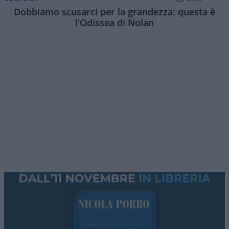
A Firenze il potere pubblico ha offerto una
dimostrazione della propria incoerenza. Per anni
l’amministrazione comunale ha indicato gli affitti
brevi come una causa della crisi abitativa, ha
costruito
intorno ai proprietari una narrazione
colpevolizzante
e ha vietato nuove locazioni
turistiche nel centro storico.
Ora si scopre che
Montedomini
, azienda pubblica
con finalità assistenziali e vertici nominati dal
Comune, ha destinato una
dozzina di
appartamenti agli affitti turistici
.