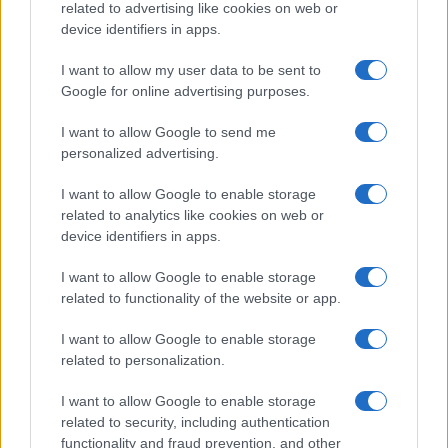
related to advertising like cookies on web or
device identifiers in apps.
I want to allow my user data to be sent to
Un sondaggio che, è lecito attendersi, rafforzerà il
Google for online advertising purposes.
pressing
sulla cerchia vicina al presidente per
I want to allow Google to send me
indurlo al passo indietro
.
personalized advertising.
#CNN
#DEMOCRATICI
#DIBATTITO TV
I want to allow Google to enable storage
related to analytics like cookies on web or
#DONALD TRUMP
#GAVIN NEWSOM
#JOE BIDEN
device identifiers in apps.
#KAMALA HARRIS
#PRESIDENZIALI 2024
#SONDAGGI
I want to allow Google to enable storage
related to functionality of the website or app.
3
I want to allow Google to enable storage
related to personalization.
Leggi i commenti
I want to allow Google to enable storage
related to security, including authentication
functionality and fraud prevention, and other