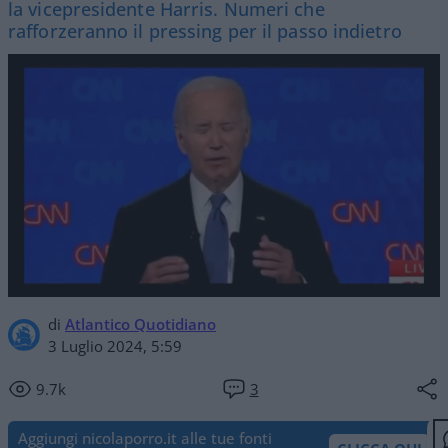
la vicepresidente Harris. Numeri che
rafforzeranno il pressing per il passo indietro
di
Atlantico Quotidiano
3 Luglio 2024, 5:59
9.7k
3
Aggiungi nicolaporro.it alle tue fonti