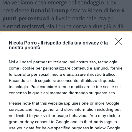
Ma vediamo cosa emerge dal sondaggio. L’ex
presidente
Donald Trump
stacca Biden di
ben 6
punti percentuali
a livello nazionale, tra gli
elettori registrati, sia in una corsa a due (49 a 43
per cento) sia in una corsa con più candidati (41 a
35 per cento).
Nicola Porro -
Il rispetto della tua privacy è la
nostra priorità
Trump sarebbe avanti anche rispetto a possibili
Noi e i nostri partner utilizziamo, sul nostro sito, tecnologie
candidati Dem alternativi a Biden: +2 sulla
come i cookie per personalizzare contenuti e annunci, fornire
vicepresidente
Kamala Harris
, +5 sul governatore
funzionalità per social media e analizzare il nostro traffico.
Facendo clic di seguito si acconsente all'utilizzo di questa
della California
Gavin Newsom
, + 5 anche sulla
tecnologia. Puoi cambiare idea e modificare le tue scelte sul
governatrice del Michigan
Gretchen Whitmer
, +4
consenso in qualsiasi momento ritornando su questo sito
sul segretario ai trasporti
Pete Buttigieg
.
Please note that this website/app uses one or more Google
services and may gather and store information including but
not limited to your visit or usage behaviour. You may click to
grant or deny consent to Google and its third-party tags to
Va detto che la Harris è l’unica al momento tra i
use your data for below specified purposes in below Google