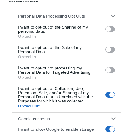
nomi sondati dalla
CNN
a fare
sensibilmente
consent section.
meglio
di Biden contro Trump, mentre gli altri,
Personal Data Processing Opt Outs
incluso Newsom, sono indietro più o meno come
il presidente. E questo nonostante sull’immagine
I want to opt-out of the Sharing of my
personal data.
della vicepresidente non sia stato ancora speso
Opted In
nemmeno un dollaro.
I want to opt-out of the Sale of my
Personal Data.
Opted In
Il tasso di approvazione del presidente uscente è
il più basso di sempre
(36 per cento) e il 75 degli
I want to opt-out of processing my
Personal Data for Targeted Advertising.
intervistati ritiene che i Democratici avrebbero
più
Opted In
possibilità di vittoria
se il candidato alla Casa
I want to opt-out of Collection, Use,
Bianca non fosse Biden (la pensano così anche il
Retention, Sale, and/or Sharing of my
Personal Data that Is Unrelated with the
56 per cento degli intervistati che si dichiarano
Purposes for which it was collected.
democratici). Infine, l’ex presidente Trump ispira
Opted Out
più fiducia sui temi più importanti per gli elettori
Google consents
(+22 punti percentuali sull’immigrazione, +19
I want to allow Google to enable storage
sull’economia, +10 in politica estera).