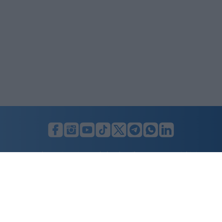
LUNIFIN S.r.l. a socio unico. Sede legale Milano, Largo F. Richini, 2/A,
20122 (MI), C.F./P.Iva en. 07174900154, REA cap. soc. euro 10.000,00
i.v.
Home
Advertising
Condizioni d’uso
Privacy Policy
Cookie policy
Cambia il consenso ai cookie
Dichiarazione di accessibilità