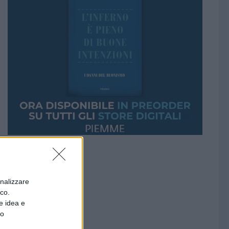
onalizzare
ico.
e idea e
to