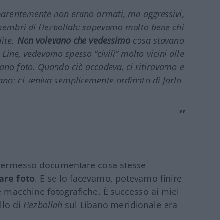
arentemente non erano armati, ma aggressivi,
membri di
Hezbollah
: sapevamo molto bene chi
iite.
Non volevano che vedessimo
cosa stavano
 Line
, vedevamo spesso “civili” molto vicini alle
avano foto. Quando ciò accadeva, ci ritiravamo e
no: ci veniva semplicemente ordinato di farlo.
 permesso documentare cosa stesse
are foto
. E se lo facevamo, potevamo finire
le macchine fotografiche. È successo ai miei
llo di
Hezbollah
sul Libano meridionale era