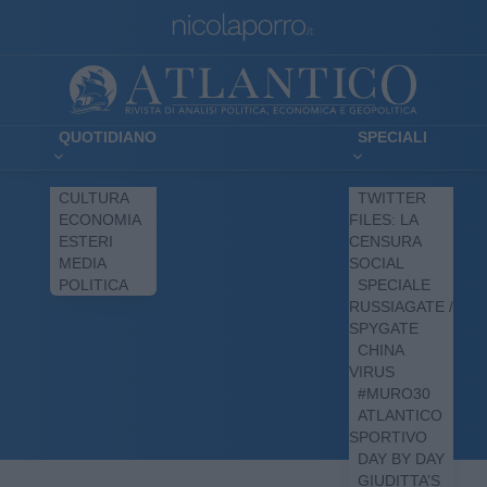
QUOTIDIANO
SPECIALI
CULTURA
TWITTER
ECONOMIA
FILES: LA
ESTERI
CENSURA
MEDIA
SOCIAL
POLITICA
SPECIALE
RUSSIAGATE /
SPYGATE
CHINA
VIRUS
#MURO30
ATLANTICO
SPORTIVO
DAY BY DAY
GIUDITTA’S