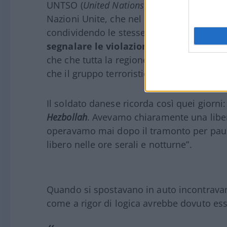
UNTSO (
United Nations Truce Supervision O
Nazioni Unite, che nel sud del Libano col
condividendo le stesse basi, allo scopo d
segnalare le violazioni della risoluzio
che che tutta la regione a sud del fiume Lit
che il gruppo terroristico venga disarmato
Il soldato danese ricorda così quei giorn
Hezbollah
. Avevamo chiaramente una libe
operavamo mai dopo il tramonto per pau
libero nelle ore serali e notturne”.
Quando si spostavano in auto incontrav
come a rigor di logica avrebbe dovuto es