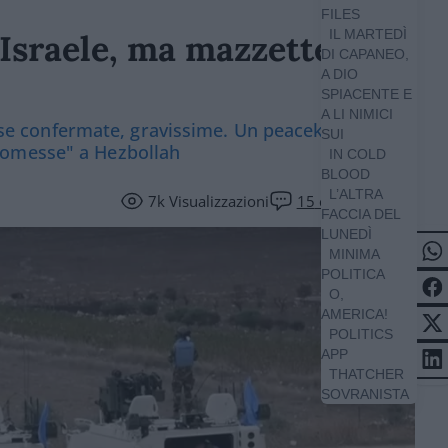
FILES
IL MARTEDÌ
Israele, ma mazzette da
DI CAPANEO,
A DIO
SPIACENTE E
A LI NIMICI
i, se confermate, gravissime. Un peacekeeper
SUI
tomesse" a Hezbollah
IN COLD
BLOOD
L’ALTRA
7k
Visualizzazioni
15
commenti
FACCIA DEL
LUNEDÌ
MINIMA
POLITICA
O,
AMERICA!
POLITICS
APP
THATCHER
SOVRANISTA