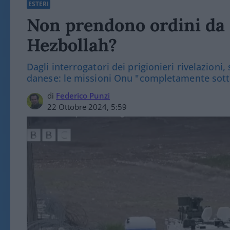
ESTERI
Non prendono ordini da 
Hezbollah?
Dagli interrogatori dei prigionieri rivelazion
danese: le missioni Onu "completamente sot
di
Federico Punzi
22 Ottobre 2024, 5:59