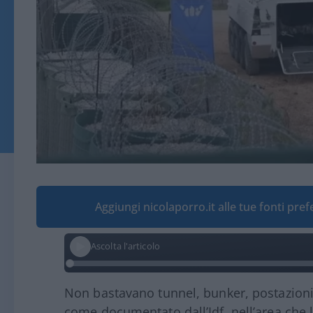
Aggiungi nicolaporro.it alle tue fonti pre
Ascolta l'articolo
Non bastavano tunnel, bunker, postazioni e
come documentato dall’Idf, nell’area che