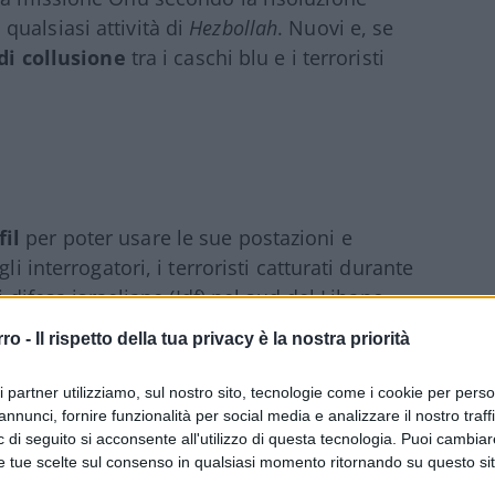
ualsiasi attività di
Hezbollah
. Nuovi e, se
 di collusione
tra i caschi blu e i terroristi
il
per poter usare le sue postazioni e
li interrogatori, i terroristi catturati durante
i difesa israeliane (Idf) nel sud del Libano,
rati di sicurezza israeliani al quotidiano
rro -
Il rispetto della tua privacy è la nostra priorità
ri partner utilizziamo, sul nostro sito, tecnologie come i cookie per pers
annunci, fornire funzionalità per social media e analizzare il nostro traff
, hanno rivelato che
Hezbollah
ha preso il
 di seguito si acconsente all'utilizzo di questa tecnologia. Puoi cambiar
i complessi vicini al confine israeliano e le
e tue scelte sul consenso in qualsiasi momento ritornando su questo si
o spiegherebbe perché alcune di esse sono