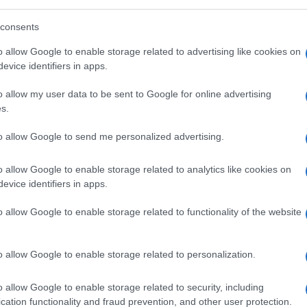
te sottomesse”
consents
o allow Google to enable storage related to advertising like cookies on
unque dotato di un minimo di onestà
evice identifiers in apps.
è che Unifil è
completamente sottomessa
o allow my user data to be sent to Google for online advertising
x
peacekeeper
Onu, intervistato da
Jotam
s.
umerose testate, dal
Telegraph
alla
BBC
) per
to allow Google to send me personalized advertising.
o allow Google to enable storage related to analytics like cookies on
e”.
Hezbollah
controllava quali aree i soldati
evice identifiers in apps.
tevano né entrare né scattare foto
,
o allow Google to enable storage related to functionality of the website
ni Unite con alle spalle una carriera lunga
o allow Google to enable storage related to personalization.
o allow Google to enable storage related to security, including
’anonimato) ha fatto parte della missione
cation functionality and fraud prevention, and other user protection.