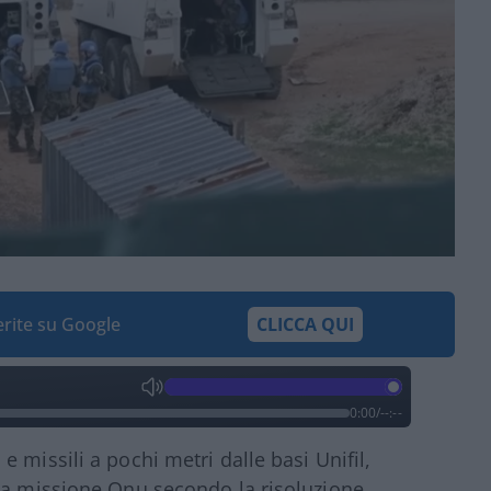
ferite su Google
CLICCA QUI
0:00
/
--:--
 missili a pochi metri dalle basi Unifil,
 la missione Onu secondo la risoluzione