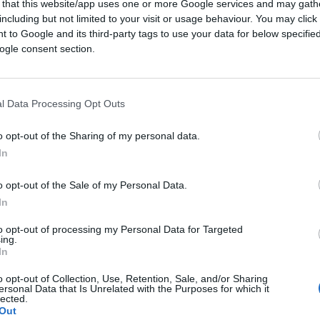
 that this website/app uses one or more Google services and may gath
including but not limited to your visit or usage behaviour. You may click 
 to Google and its third-party tags to use your data for below specifi
ogle consent section.
alem Post
, ha smentito. Staremo a vedere.
e confermate, certamente il governo
l Data Processing Opt Outs
o opt-out of the Sharing of my personal data.
co che il governo italiano, come gli altri
In
il, ribadisca di non prendere ordini da
o opt-out of the Sale of my Personal Data.
me che ogni atto ostile rappresenta una
In
lla risoluzione 1701, ma allo stesso tempo
to opt-out of processing my Personal Data for Targeted
tre proseguono, anche in questi giorni, i
ing.
l sud del Libano verso il territorio
In
ezbollah con la stessa durezza (e al governo
o opt-out of Collection, Use, Retention, Sale, and/or Sharing
ile per ciò che accade nel suo territorio).
ersonal Data that Is Unrelated with the Purposes for which it
lected.
Out