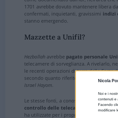
1701 avrebbe dovuto mantenere libera da q
confermati, inquietanti, gravissimi
indizi
stanno emergendo.
Mazzette a Unifil?
Hezbollah
avrebbe
pagato personale Unif
telecamere di sorveglianza. A rivelarlo, neg
le recenti operazioni di terra delle Forze d
secondo quanto riferito da fonti degli appa
Nicola Po
Israel Hayom
.
Noi e i nost
contenuti e 
Le stesse fonti, a conoscenza dei dettagli
Facendo clic
controllo delle telecamere dell’Unifil
ne
modificare l
ha utilizzate per i propri scopi (e quest