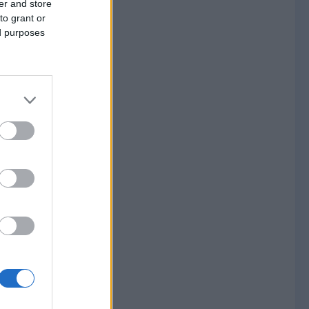
er and store
to grant or
ed purposes