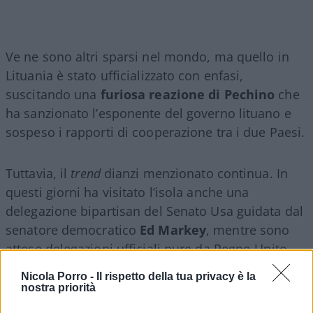
Ve ne sono altri sparsi nel mondo, ma quello in
Lituania è stato ufficializzato con enfasi,
suscitando una
furiosa reazione di Pechino
che
ha sanzionato l’esponente del governo lituano e
sospeso i rapporti di cooperazione tra i due Paesi.
Tuttavia, il
trend
dianzi menzionato continua. In
questi giorni ha visitato l’isola anche una
delegazione bipartisan del Senato Usa guidata dal
senatore democratico
Ed Markey
, mentre sono
attese delegazioni ufficiali pure da Regno Unito,
Canada e Giappone.
Nicola Porro -
Il rispetto della tua privacy è la
nostra priorità