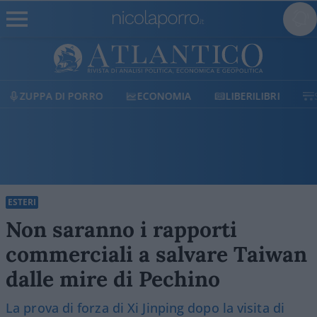
ECONOMIA
LIBERILIBRI
SHOP
SOSTIENICI
ESTERI
Non saranno i rapporti
commerciali a salvare Taiwan
dalle mire di Pechino
La prova di forza di Xi Jinping dopo la visita di