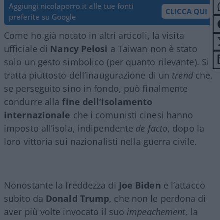
Aggiungi nicolaporro.it alle tue fonti
CLICCA QUI
preferite su Google
Come ho già notato in altri articoli, la visita
ufficiale di
Nancy Pelosi
a Taiwan non è stato
solo un gesto simbolico (per quanto rilevante). Si
tratta piuttosto dell’inaugurazione di un
trend
che,
se perseguito sino in fondo, può finalmente
condurre alla
fine dell’isolamento
internazionale
che i comunisti cinesi hanno
imposto all’isola, indipendente
de facto
, dopo la
loro vittoria sui nazionalisti nella guerra civile.
Nonostante la freddezza di
Joe Biden
e l’attacco
subito da
Donald Trump
, che non le perdona di
aver più volte invocato il suo
impeachement
, la