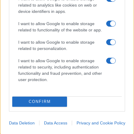
related to analytics like cookies on web or
all’intera comunità internazionale.
device identifiers in apps.
I want to allow Google to enable storage
Il dilemma dell’indipendenza
related to functionality of the website or app.
I want to allow Google to enable storage
Pur riconoscendo che la
“realpolitik”
è uno
related to personalization.
strumento essenziale nelle relazioni tra Stati, è
I want to allow Google to enable storage
ovvio che Taiwan potrà sentirsi al sicuro solo se la
related to security, including authentication
sua
indipendenza come nazione
sovrana verrà
functionality and fraud prevention, and other
user protection.
riconosciuta, se non da tutti, almeno da un
numero sufficiente di altri Stati.
CONFIRM
Tuttavia, considerata la situazione attuale,
stringere rapporti diplomatici ufficiali con Taipei
significa, automaticamente,
romperli con
Data Deletion
Data Access
Privacy and Cookie Policy
Pechino
. O almeno tale è l’opinione diffusa,