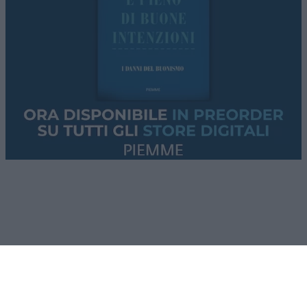
[5.1.] “Con la firma del presente Memorandum
d’Intesa, la Repubblica Islamica dell’Iran
prenderà
le disposizioni necessarie
[
will make
arrangements
], facendo del proprio meglio, per
garantire il passaggio sicuro delle navi
commerciali
senza alcun onere, per soli 60
giorni
, dal Golfo Persico al Mar d’Oman e
viceversa”.
[5.2.] “Il traffico delle navi commerciali
inizierà