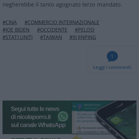
negherebbe il tanto agognato terzo mandato.
#CINA
#COMMERCIO INTERNAZIONALE
#JOE BIDEN
#OCCIDENTE
#PELOSI
#STATI UNITI
#TAIWAN
#XI JINPING
1
Leggi i commenti
La trattativa su Hormuz e la
possibile via d’uscita per
l’Iran