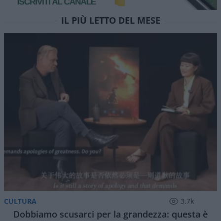
Un accordo che salvi la faccia agli iraniani ma di
fatto senza compromettere né lo status di
Hormuz né la Convenzione UNCLOS. E la notizia è
che Teheran si sta piegando
di
Musso
1.3k
0
8 Agosto 2026, 5:59