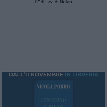
Assorbiti dal meriggiare pallido e assorto,
abbiamo lo stato d’animo adatto a tornare ad
occuparci di una zona del mondo che meriggia
tutto il giorno: lo
Stretto di Hormuz
. Ed il
negoziato in corso, fra Oman ed Iran.
Premessa: l’accordo Usa-Iran
Esso discende dal protocollo di intesa Usa-Iran
del giugno 2026, il cui paragrafo 5 recita: