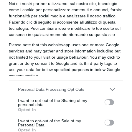
Noi e i nostri partner utilizziamo, sul nostro sito, tecnologie
Non sembra dunque che la prova di forza di
Xi
come i cookie per personalizzare contenuti e annunci, fornire
Jinping
, che ha di fatto bloccato l’isola dopo la
funzionalità per social media e analizzare il nostro traffico.
partenza di
Nancy Pelosi
, abbia impressionato
Facendo clic di seguito si acconsente all'utilizzo di questa
tecnologia. Puoi cambiare idea e modificare le tue scelte sul
più di tanto gli occidentali e i loro alleati,
decisi a
consenso in qualsiasi momento ritornando su questo sito
non farsi intimidire
dai
diktat
di Pechino.
Please note that this website/app uses one or more Google
services and may gather and store information including but
L’accordo commerciale Usa-
not limited to your visit or usage behaviour. You may click to
grant or deny consent to Google and its third-party tags to
Taiwan
use your data for below specified purposes in below Google
consent section.
Sono nel frattempo state avviate trattative ufficiali
tra Washington e Taipei per avviare un accordo di
Personal Data Processing Opt Outs
libero scambio tra i due Paesi, lo
“US-Taiwan
I want to opt-out of the Sharing of my
Initiative on 21st Century Trade”
che dovrebbe
personal data.
Opted In
ulteriormente rafforzare
i già intensi rapporti
economici e commerciali bilaterali.
I want to opt-out of the Sale of my
Personal Data.
Opted In