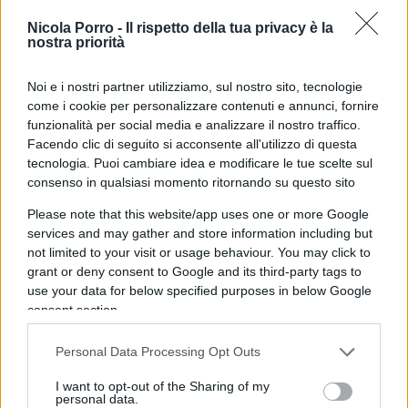
E comunque quando ci sono i democratici al comando in
Nicola Porro -
Il rispetto della tua privacy è la
usa c’é sempre confusione e guerre nel mondo
nostra priorità
Rispondi
Noi e i nostri partner utilizziamo, sul nostro sito, tecnologie
come i cookie per personalizzare contenuti e annunci, fornire
funzionalità per social media e analizzare il nostro traffico.
Jack
Facendo clic di seguito si acconsente all'utilizzo di questa
23 Marzo 2024, 7:40 7:40
tecnologia. Puoi cambiare idea e modificare le tue scelte sul
consenso in qualsiasi momento ritornando su questo sito
L’infame ha il solo interesse ha far vendere armi, dato che la
guerra è lontana dagli USA.
Please note that this website/app uses one or more Google
services and may gather and store information including but
not limited to your visit or usage behaviour. You may click to
Rispondi
grant or deny consent to Google and its third-party tags to
use your data for below specified purposes in below Google
consent section.
Personal Data Processing Opt Outs
I want to opt-out of the Sharing of my
personal data.