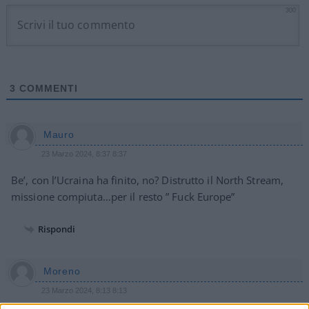
300
3
COMMENTI
Mauro
23 Marzo 2024, 8:37 8:37
Be’, con l’Ucraina ha finito, no? Distrutto il North Stream,
missione compiuta…per il resto ” Fuck Europe”
Rispondi
Moreno
23 Marzo 2024, 8:13 8:13