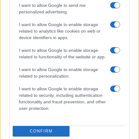
I want to allow Google to send me
personalized advertising.
CULTURA
3.5k
I want to allow Google to enable storage
Dobbiamo scusarci per la grandezza: questa è
related to analytics like cookies on web or
l'Odissea di Nolan
device identifiers in apps.
I want to allow Google to enable storage
related to functionality of the website or app.
I want to allow Google to enable storage
related to personalization.
I want to allow Google to enable storage
related to security, including authentication
functionality and fraud prevention, and other
user protection.
CONFIRM