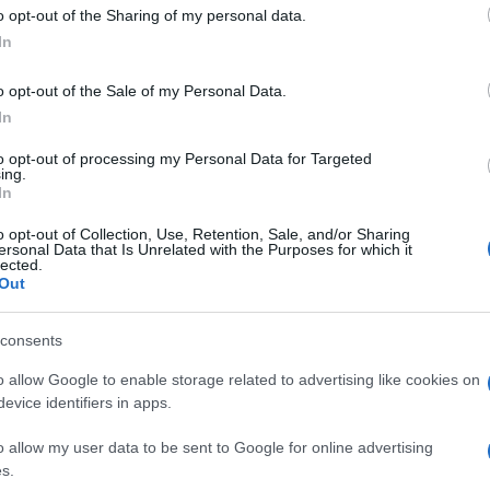
o opt-out of the Sharing of my personal data.
In
 occhio di riguardo per la vocazione
iallo-rosso
sembri una
parodia del re Mida
;
o opt-out of the Sale of my Personal Data.
In
o sovrano della Frigia diventava oro,
 ad una regione la perdono clamorosamente.
to opt-out of processing my Personal Data for Targeted
ing.
In
atissime marce arcobaleno e i comizi
o opt-out of Collection, Use, Retention, Sale, and/or Sharing
ni. E la
pausa caffè
dei progressisti
ersonal Data that Is Unrelated with the Purposes for which it
lected.
 Se Schlein e l’
Avvocato del popolo
avessero
Out
e riconosciuti, forse la situazione sarebbe
consents
o allow Google to enable storage related to advertising like cookies on
evice identifiers in apps.
o allow my user data to be sent to Google for online advertising
s.
siste, eccome. E
fa volare il centrodestra
: