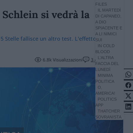
FILES
IL MARTEDÌ
 Schlein si vedrà la
DI CAPANEO,
A DIO
SPIACENTE E
A LI NIMICI
telle fallisce un altro test. L'effetto Schlein fa
SUI
IN COLD
BLOOD
L’ALTRA
6.8k
Visualizzazioni
3
commenti
FACCIA DEL
LUNEDÌ
MINIMA
POLITICA
O,
AMERICA!
POLITICS
APP
THATCHER
SOVRANISTA