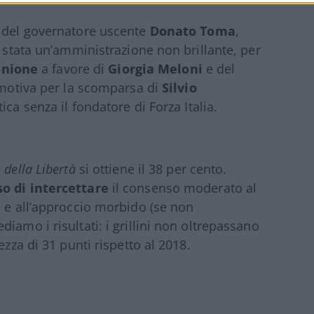
o del governatore uscente
Donato Toma
,
è stata un’amministrazione non brillante, per
inione
a favore di
Giorgia Meloni
e del
 emotiva per la scomparsa di
Silvio
ica senza il fondatore di Forza Italia.
 della Libertà
si ottiene il 38 per cento.
o di intercettare
il consenso moderato al
i e all’approccio morbido (se non
iamo i risultati: i grillini non oltrepassano
ezza di 31 punti rispetto al 2018.