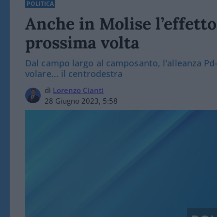
POLITICA
Anche in Molise l’effetto
prossima volta
Dal campo largo al camposanto, l'alleanza Pd-5 S
volare... il centrodestra
di
Lorenzo Cianti
28 Giugno 2023, 5:58