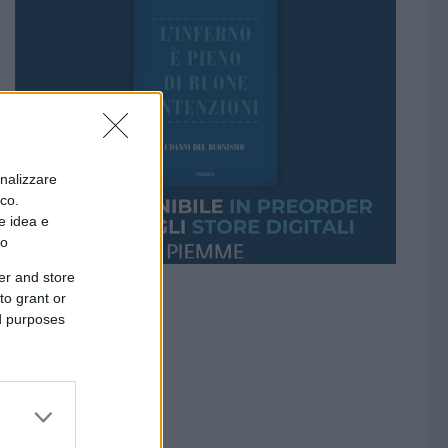
onalizzare
ico.
e idea e
to
er and store
to grant or
ed purposes