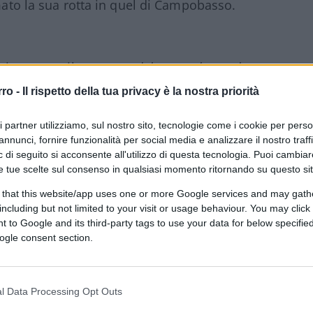
rmato la sua rotta in quel di Campobasso.
gio noto e ribattezzato
dal campo largo al
tico e Movimento 5 Stelle corrisponde in
rro -
Il rispetto della tua privacy è la nostra priorità
Prodi e ha lo stesso peso del centrosinistra
ora più indietro nel tempo, troveremmo una
ri partner utilizziamo, sul nostro sito, tecnologie come i cookie per pers
annunci, fornire funzionalità per social media e analizzare il nostro traff
nel
Fronte Democratico Popolare
di Togliatti-
 di seguito si acconsente all'utilizzo di questa tecnologia. Puoi cambiar
chetto. Che cosa significa?
e tue scelte sul consenso in qualsiasi momento ritornando su questo si
 that this website/app uses one or more Google services and may gath
including but not limited to your visit or usage behaviour. You may click 
 to Google and its third-party tags to use your data for below specifi
ertibile: i socialcomunisti non hanno
mai
ogle consent section.
eri, né oggi, né (si spera) in futuro.
uità, il fanatismo e l’
identity politics
le sue
Sinistra k.o. in partenza. Non pervenuta.
l Data Processing Opt Outs