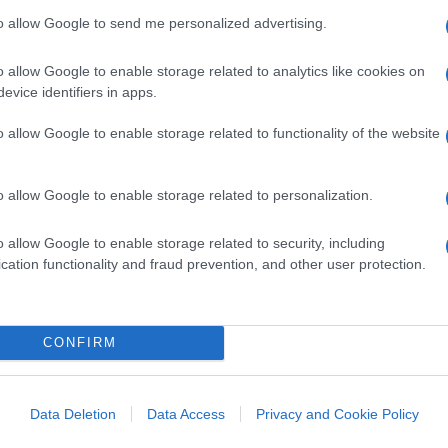
e il 60 per cento, staccando di circa 30
to allow Google to send me personalized advertising.
na
.
o allow Google to enable storage related to analytics like cookies on
evice identifiers in apps.
miglior risultato da quando è stata
e – il
record
precedente era il 58 per cento
o allow Google to enable storage related to functionality of the website
l 2001. L’
estate militante
del Nazareno si è
e i suoi.
o allow Google to enable storage related to personalization.
o allow Google to enable storage related to security, including
cation functionality and fraud prevention, and other user protection.
individuiamo
tre elementi tipici
del
CONFIRM
le del voto, soggetto a variazioni
ometri; la forza dei partiti cristiano-
ti); il traino considerevole dell’universo
Data Deletion
Data Access
Privacy and Cookie Policy