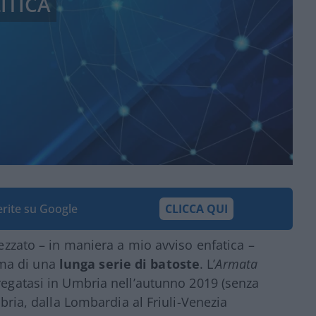
ITICA
ferite su Google
CLICCA QUI
tezzato – in maniera a mio avviso enfatica –
ima di una
lunga serie di batoste
. L’
Armata
regatasi in Umbria nell’autunno 2019 (senza
abria, dalla Lombardia al Friuli-Venezia