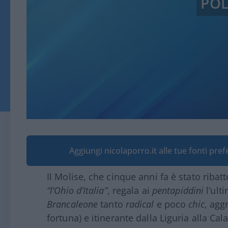
POL
Aggiungi nicolaporro.it alle tue fonti pre
Il Molise, che cinque anni fa è stato ribat
“l’Ohio d’Italia”
, regala ai
pentapiddini
l’ult
Brancaleone
tanto
radical
e poco
chic
, agg
fortuna) e itinerante dalla Liguria alla Cal