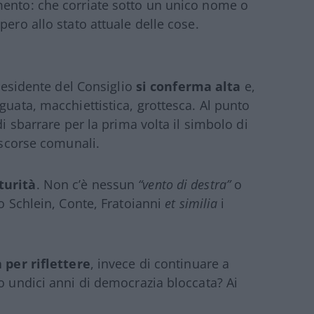
mento: che corriate sotto un unico nome o
pero allo stato attuale delle cose.
presidente del Consiglio
si conferma alta
e,
guata, macchiettistica, grottesca. Al punto
di sbarrare per la prima volta il simbolo di
 scorse comunali.
turità
. Non c’è nessun
“vento di destra”
o
 Schlein, Conte, Fratoianni
et similia
i
 per riflettere
, invece di continuare a
po undici anni di democrazia bloccata? Ai