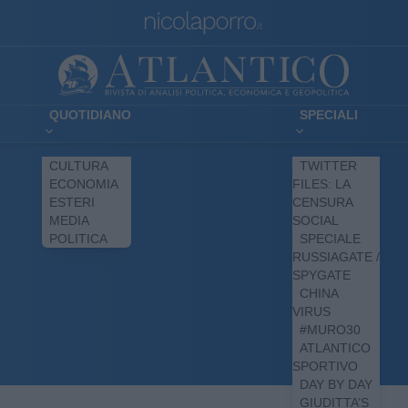
QUOTIDIANO
SPECIALI
CULTURA
TWITTER
ECONOMIA
FILES: LA
ESTERI
CENSURA
MEDIA
SOCIAL
POLITICA
SPECIALE
RUSSIAGATE /
SPYGATE
CHINA
VIRUS
#MURO30
ATLANTICO
SPORTIVO
DAY BY DAY
GIUDITTA’S