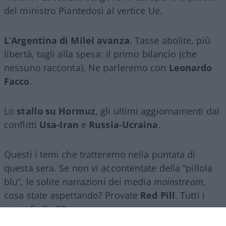
del ministro Piantedosi al vertice Ue.
L’Argentina di Milei avanza
. Tasse abolite, più
libertà, tagli alla spesa: il primo bilancio (che
nessuno racconta). Ne parleremo con
Leonardo
Facco
.
Lo
stallo su Hormuz
, gli ultimi aggiornamenti dai
conflitti
Usa-Iran
e
Russia-Ucraina
.
Questi i temi che tratteremo nella puntata di
questa sera. Se non vi accontentate della “pillola
blu”, le solite narrazioni dei media
mainstream
,
cosa state aspettando? Provate
Red Pill
. Tutti i
giovedì alle 23
su
NicolaPorro.it
,
Atlanticoquotidiano.it
e i rispettivi