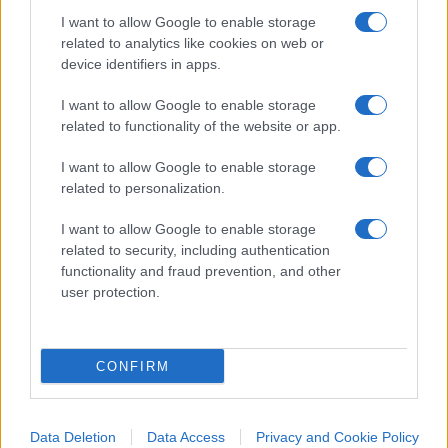
compiutamente come un uomo politico, nel caso
I want to allow Google to enable storage
suo come un uomo politico di destra?
related to analytics like cookies on web or
device identifiers in apps.
Una risposta sembra essersela data
FdI
, i cui
I want to allow Google to enable storage
related to functionality of the website or app.
preoccupati dirigenti lo bollano come “uno che ha
insultato il centrodestra in continuazione e che
I want to allow Google to enable storage
pretende di essere il nuovo dopo 20 anni di
related to personalization.
consiglio comunale e tre candidature a sindaco”.
I want to allow Google to enable storage
Perché, in effetti, di
lotta all’interno dello spazio
related to security, including authentication
politico del centrodestra
stiamo parlando: un
functionality and fraud prevention, and other
centro-destra il cui elettorato cerca una
user protection.
rappresentanza e non è detto debba
necessariamente trovarla nelle forze politiche che
CONFIRM
già ci sono. Come invece spererebbe
FdI
,
facendosi forte del proprio ruolo nazionale di
unica opposizione, quanto meno formale, al
Data Deletion
Data Access
Privacy and Cookie Policy