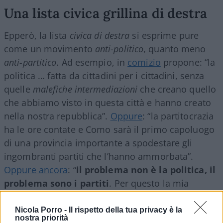
Una lista civica grillina di destra
Epperò, la lista
civica di destra
si esprime pure
come un movimento
anti-politico
, quanto meno
anti-partitico
. Ad esempio, in
comizio
propone: “la
politica … fatta da cittadini per i cittadini, senza
quelle
malefiche intermediazioni
che creano quello
che abbiamo visto in questa città e hanno creato
nella nostra repubblica”.
Oppure
: “la partitocrazia
ha le ore contate e Como sarà il primo capoluogo
di una provincia importante a spodestare gli
ingombranti partiti che l’hanno ammorbata”.
Oppure ancora
: “
il problema non è la politica, il
problema sono i partiti
. Per questo la mia
missione è spazzarli via”.
Nicola Porro -
Il rispetto della tua privacy è la
nostra priorità