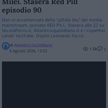
Milei. Stasera Red Pill
episodio 90
Non vi accontentate della “pillola blu” dei media
mainstream, provate RED PILL. Stasera alle 22 su
NicolaPorro.it, Atlanticoquotidiano.it e i rispettivi
canali YouTube. Ospite Leonardo Facco
di
Atlantico Quotidiano
1.5k
1
6 Agosto 2026, 15:52