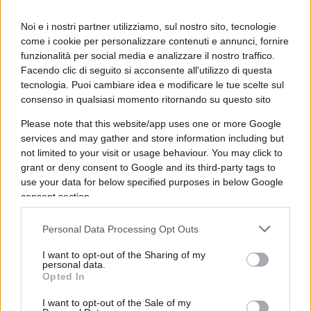
Sicché, possiamo parlare di una
lista civica grillina
Noi e i nostri partner utilizziamo, sul nostro sito, tecnologie
di destra
.
come i cookie per personalizzare contenuti e annunci, fornire
funzionalità per social media e analizzare il nostro traffico.
Facendo clic di seguito si acconsente all'utilizzo di questa
Il grillismo di destra
tecnologia. Puoi cambiare idea e modificare le tue scelte sul
consenso in qualsiasi momento ritornando su questo sito
Orbene, in cosa consisterebbe tale
grillismo di
Please note that this website/app uses one or more Google
destra
? Diamo un’occhiata.
services and may gather and store information including but
not limited to your visit or usage behaviour. You may click to
grant or deny consent to Google and its third-party tags to
use your data for below specified purposes in below Google
(1) In primo luogo, risultando uniti i due repertori
consent section.
–
no ai Comunisti
, ma anche
no alla Politica
–
Personal Data Processing Opt Outs
converrebbe comprendere quale abbia maggiore
importanza. In altri termini ci domandiamo se, in
I want to opt-out of the Sharing of my
personal data.
caso di vittoria, veramente i
grillini di destra
Opted In
potranno rinunciare ad essere
di destra
.
I want to opt-out of the Sale of my