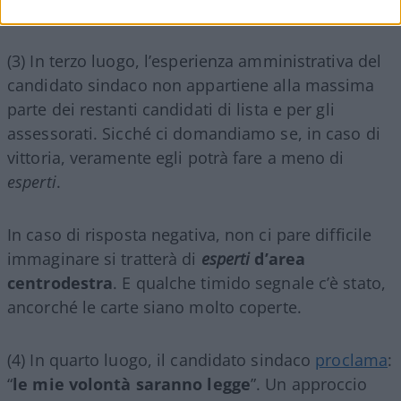
governo Draghi.
(3) In terzo luogo, l’esperienza amministrativa del
candidato sindaco non appartiene alla massima
parte dei restanti candidati di lista e per gli
assessorati. Sicché ci domandiamo se, in caso di
vittoria, veramente egli potrà fare a meno di
esperti
.
In caso di risposta negativa, non ci pare difficile
immaginare si tratterà di
esperti
d’area
centrodestra
. E qualche timido segnale c’è stato,
ancorché le carte siano molto coperte.
(4) In quarto luogo, il candidato sindaco
proclama
:
“
le mie volontà saranno legge
”. Un approccio