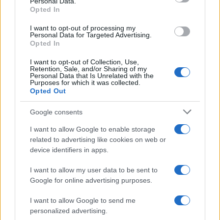
Personal Data.
Opted In
Una risposta sembra essersela data
FI
, i cui
dirigenti si dicono “lontanissimi da quei
I want to opt-out of processing my
Personal Data for Targeted Advertising.
movimenti protestatari, i cui effetti devastanti
Opted In
hanno portato, tra le altre cose, un comico al
I want to opt-out of Collection, Use,
governo del Paese”. Ma, a parlare, è un partito
Retention, Sale, and/or Sharing of my
Personal Data that Is Unrelated with the
ormai di centro, se non di centrosinistra: per il
Purposes for which it was collected.
Opted Out
quale
tutto ciò che non è draghiano è orribile
,
dunque pure il centrodestra dell’ultimo lustro.
Google consents
I want to allow Google to enable storage
(2) In secondo luogo, il
candidato sindaco
è, nella
related to advertising like cookies on web or
vita pubblica, un eletto di lungo corso
device identifiers in apps.
all’opposizione nel Consiglio comunale. Un
I want to allow my user data to be sent to
profilo diverso da quello da
bibitaro
dei
grillini
Google for online advertising purposes.
veri e propri, che potremmo definire
grillini di
I want to allow Google to send me
sinistra
. Sicché ci domandiamo se, in caso di
personalized advertising.
vittoria, veramente egli non finirà per comportarsi