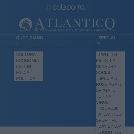
QUOTIDIANO
SPECIALI
CULTURA
TWITTER
ECONOMIA
FILES: LA
ESTERI
CENSURA
MEDIA
SOCIAL
POLITICA
SPECIALE
RUSSIAGATE /
SPYGATE
CHINA
VIRUS
#MURO30
ATLANTICO
SPORTIVO
DAY BY DAY
GIUDITTA’S