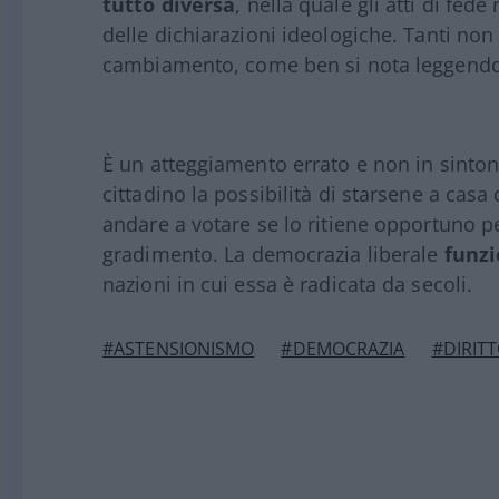
tutto diversa
, nella quale gli atti di fe
delle dichiarazioni ideologiche. Tanti no
cambiamento, come ben si nota leggendo le
È un atteggiamento errato e non in sintoni
cittadino la possibilità di starsene a cas
andare a votare se lo ritiene opportuno pe
gradimento. La democrazia liberale
funzi
nazioni in cui essa è radicata da secoli.
#ASTENSIONISMO
#DEMOCRAZIA
#DIRIT