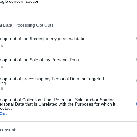
ogle consent section.
l Data Processing Opt Outs
attutto, si temeva da parte di molti. Il
ressione che trovo assai bizzarra – è
o opt-out of the Sharing of my personal data.
, tanto da indurre parecchi organi di
In
e il
vero vincitore
delle ultime tornate
o opt-out of the Sale of my Personal Data.
, social network e i soliti intellettuali
In
o è un “dovere morale”, ragion per cui chi
eprobo indegno di vivere in un Paese
to opt-out of processing my Personal Data for Targeted
ing.
In
o opt-out of Collection, Use, Retention, Sale, and/or Sharing
ersonal Data that Is Unrelated with the Purposes for which it
lected.
Out
egare perché. Nelle democrazie mature, per
’astensionismo è un fenomeno assai diffuso
consents
scoppiano puntualmente da noi. Nelle