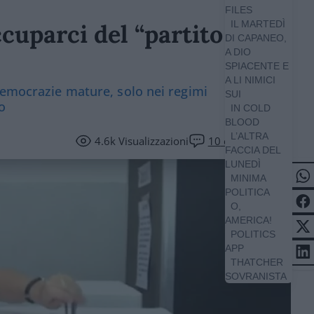
FILES
IL MARTEDÌ
uparci del “partito
DI CAPANEO,
A DIO
SPIACENTE E
A LI NIMICI
democrazie mature, solo nei regimi
SUI
o
IN COLD
BLOOD
L’ALTRA
4.6k
Visualizzazioni
10
commenti
FACCIA DEL
LUNEDÌ
MINIMA
POLITICA
O,
AMERICA!
POLITICS
APP
THATCHER
SOVRANISTA