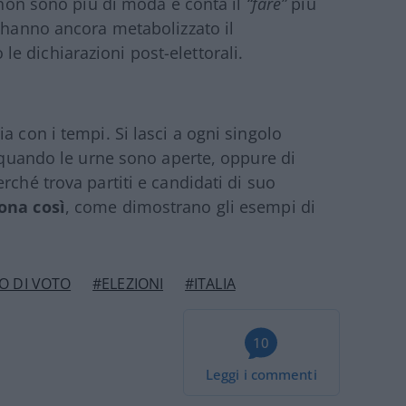
de non sono più di moda e conta il
“fare”
più
n hanno ancora metabolizzato il
 dichiarazioni post-elettorali.
a con i tempi. Si lasci a ogni singolo
a quando le urne sono aperte, oppure di
rché trova partiti e candidati di suo
ona così
, come dimostrano gli esempi di
TO DI VOTO
#ELEZIONI
#ITALIA
10
Leggi i commenti