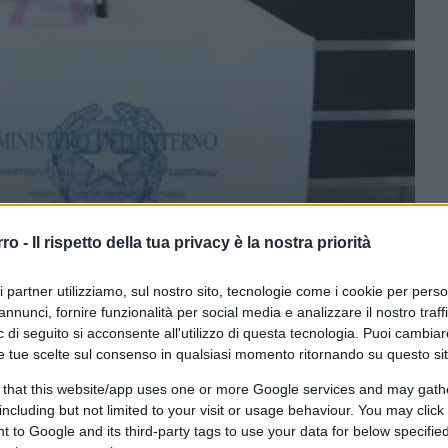
rro -
Il rispetto della tua privacy è la nostra priorità
ri partner utilizziamo, sul nostro sito, tecnologie come i cookie per pers
CLICCA QUI
annunci, fornire funzionalità per social media e analizzare il nostro traff
 di seguito si acconsente all'utilizzo di questa tecnologia. Puoi cambiar
citare polemiche a destra e a manca, e ad
e tue scelte sul consenso in qualsiasi momento ritornando su questo si
hi lo solleva. E tuttavia va affrontato, se non
 that this website/app uses one or more Google services and may gath
ezza. Sto parlando dell’astensionismo, il
including but not limited to your visit or usage behaviour. You may click 
nico) delle ultime elezioni, tanto nazionali
 to Google and its third-party tags to use your data for below specifi