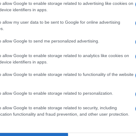
o allow Google to enable storage related to advertising like cookies on
che il voto
non sia un dovere bensì un
evice identifiers in apps.
ercitato o meno, senza per questo mettere
o allow my user data to be sent to Google for online advertising
e vi rinunciano. Nessun dramma se il numero
s.
n America tale situazione si è verificata più
ore.
to allow Google to send me personalized advertising.
o allow Google to enable storage related to analytics like cookies on
evice identifiers in apps.
n parte dell’elettorato non si reca alle
acrosanto diritto di disinteressarsi di ciò che
o allow Google to enable storage related to functionality of the website
icandosi al proprio hobby preferito mentre
tta, a mio avviso, di un
segno di civiltà e
o allow Google to enable storage related to personalization.
o allow Google to enable storage related to security, including
cation functionality and fraud prevention, and other user protection.
partitici e dittatoriali
. In Italia ne