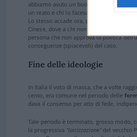
abbiamo avuto un buon esempio nell’epoc
un reato e chi lo faceva era immancabilmen
Lo stesso accade ora, per menzionare un
Cinese, dove a chi non vota viene in modo 
persona che non approva la politica dell’un
conseguenze (spiacevoli) del caso.
Fine delle ideologie
In Italia il voto di massa, che a volte rag
cento, era comune nel periodo delle
form
dava il consenso per atto di fede, indip
Tale periodo è terminato, grosso modo, c
la progressiva
“laicizzazione”
del vecchio PC