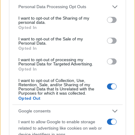
Il peccato originale
Personal Data Processing Opt Outs
I want to opt-out of the Sharing of my
personal data.
Per parte nostra diremmo che tutta questa
Opted In
operazione sia il modo scelto da una certa élite
I want to opt-out of the Sale of my
per
guadagnare potere
(e soldi).
Personal Data.
Opted In
Proviamo un’analogia. Nella religione prevalente
I want to opt-out of processing my
Personal Data for Targeted Advertising.
in Italia si nasce nel peccato (peccato originale) e
Opted In
occorre battezzarsi. Analogamente lato clima, noi
I want to opt-out of Collection, Use,
occidentali
siamo tutti nel peccato
, nostra colpa
Retention, Sale, and/or Sharing of my
Personal Data that Is Unrelated with the
originale l’abitudine a riscaldare troppo le case –
Purposes for which it was collected.
per anni abbiamo addirittura preferito il gasolio al
Opted Out
metano -, l’utilizzo di automobili con il motore a
Google consents
scoppio (
sorry
, “endotermico”) e così via.
I want to allow Google to enable storage
related to advertising like cookies on web or
Lato religione,
restare nel peccato
senza
device identifiers in apps.