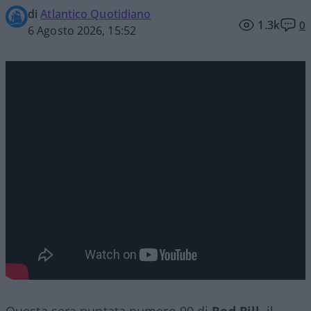
di
Atlantico Quotidiano
1.3k
0
6 Agosto 2026, 15:52
Questa sera puntata numero 90 di
Red Pill
, il