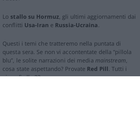
Lo
stallo su Hormuz
, gli ultimi aggiornamenti dai
conflitti
Usa-Iran
e
Russia-Ucraina
.
Questi i temi che tratteremo nella puntata di
questa sera. Se non vi accontentate della “pillola
blu”, le solite narrazioni dei media
mainstream
,
cosa state aspettando? Provate
Red Pill
. Tutti i
giovedì alle 23
su
NicolaPorro.it
,
Atlanticoquotidiano.it
e i rispettivi
canali
YouTube
:
@NicolaPorroZuppa
e
@atlanticoquotidiano
.
Democratici Usa sempre più