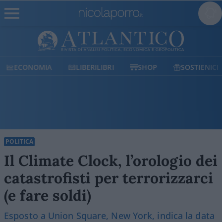
ECONOMIA
LIBERILIBRI
SHOP
SOSTIENICI
POLITICA
Il Climate Clock, l’orologio dei
catastrofisti per terrorizzarci
(e fare soldi)
Esposto a Union Square, New York, indica la data