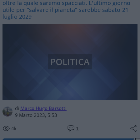
oltre la quale saremo spacciati. L'ultimo giorno
utile per “salvare il pianeta” sarebbe sabato 21
luglio 2029
POLITICA
di
Marco Hugo Barsotti
9 Marzo 2023, 5:53
4k
1