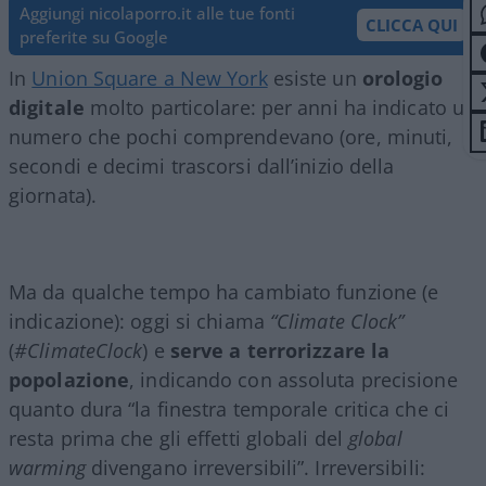
Aggiungi nicolaporro.it alle tue fonti
CLICCA QUI
preferite su Google
In
Union Square a New York
esiste un
orologio
digitale
molto particolare: per anni ha indicato un
numero che pochi comprendevano (ore, minuti,
secondi e decimi trascorsi dall’inizio della
giornata).
Ma da qualche tempo ha cambiato funzione (e
indicazione): oggi si chiama
“Climate Clock”
(
#ClimateClock
) e
serve a terrorizzare la
popolazione
, indicando con assoluta precisione
quanto dura “la finestra temporale critica che ci
resta prima che gli effetti globali del
global
warming
divengano irreversibili”. Irreversibili: