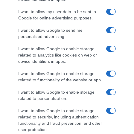
l’intervento delle chiese sotto forma di
I want to allow my user data to be sent to
determinati riti ci porterebbe alla morte (eterna).
Google for online advertising purposes.
Lato clima, non seguire le indicazioni dei
climatologi porterebbe addirittura alla
“morte del
I want to allow Google to send me
personalized advertising.
pianeta”
(o meglio, all’estinzione della razza
umana). Quello che ci ricorda il
Climate Clock
.
I want to allow Google to enable storage
related to analytics like cookies on web or
device identifiers in apps.
Nel frattempo, donate!
I want to allow Google to enable storage
In tutti i casi chi avanza queste fosche previsioni
related to functionality of the website or app.
tende a impaurire gli altri
anche al fine di
I want to allow Google to enable storage
raccogliere denaro
: come lo facciano le chiese lo
related to personalization.
sappiamo, nel caso dei nostri amici del clima si
usa un bel
bottone
“Donate”
, che prevede i
I want to allow Google to enable storage
related to security, including authentication
seguenti tagli: 20, 50, 100, 250, 1000 dollari.
functionality and fraud prevention, and other
user protection.