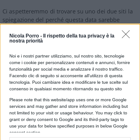
Ci aspetteremmo di trovare su uno dei due siti la
spiegazione del perché questa data sarebbe
fatale, ma niente. Oltretutto la cifra “2” ci ricorda
un altro assioma che nessuno spiega
, il famoso
Nicola Porro -
Il rispetto della tua privacy è la
nostra priorità
2 per cento di target dell’inflazione (obiettivo sia
della Fed che della Bce).
Noi e i nostri partner utilizziamo, sul nostro sito, tecnologie
come i cookie per personalizzare contenuti e annunci, fornire
funzionalità per social media e analizzare il nostro traffico.
Perché proprio 2 per cento? Perché non ad
Facendo clic di seguito si acconsente all'utilizzo di questa
esempio 3, o 0,5 per cento? Se qualche lettore
tecnologia. Puoi cambiare idea e modificare le tue scelte sul
conosce la risposta a questo dilemma, e
consenso in qualsiasi momento ritornando su questo sito
ovviamente al target di 1.5C scelto per il
Climate
Please note that this website/app uses one or more Google
Clock
, ce lo faccia sapere nei commenti (ma per
services and may gather and store information including but
not limited to your visit or usage behaviour. You may click to
cortesia con un ragionamento logico, non citando
grant or deny consent to Google and its third-party tags to
qualcuno che lo abbia affermato).
use your data for below specified purposes in below Google
consent section.