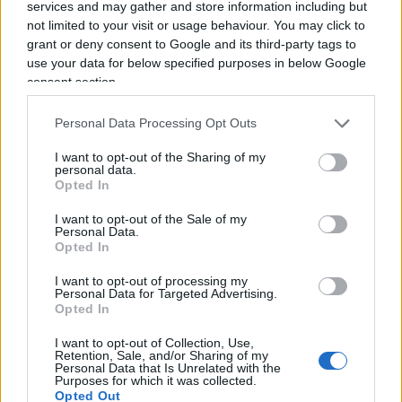
Ma in che misura tutto ciò può giustificare
services and may gather and store information including but
l’annullamento della sovranità degli Stati,
not limited to your visit or usage behaviour. You may click to
grant or deny consent to Google and its third-party tags to
l’esproprio indiretto delle proprietà private, la
use your data for below specified purposes in below Google
limitazione della libertà contrattuale? È
consent section.
l’interrogativo centrale. Perché, se ogni danno
ambientale reale o presunto diventa motivo per
Personal Data Processing Opt Outs
invocare obblighi universali e responsabilità
I want to opt-out of the Sharing of my
giuridiche illimitate, si entra in
una spirale in cui
personal data.
Opted In
tutto può essere vietato, regolato, controllato
.
A scapito della libertà.
I want to opt-out of the Sale of my
Personal Data.
Opted In
I want to opt-out of processing my
Personal Data for Targeted Advertising.
Le politiche
green
europee, in nome della
Opted In
sostenibilità, stanno colpendo il patrimonio
I want to opt-out of Collection, Use,
edilizio, la libertà economica, la dignità
Retention, Sale, and/or Sharing of my
Personal Data that Is Unrelated with the
proprietaria. L’interventismo cieco ignora le realtà
Purposes for which it was collected.
locali, le specificità culturali, i diritti degli
Opted Out