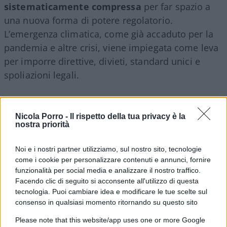
sistematicamente compressa
per far spazio a
una nuova forma di potere regolatorio.
L’emergenza climatica, come già accaduto per la
pandemia e altre crisi, viene impiegata come leva
per imporre direttive, divieti, standard unici e
spoliazioni legali.
Nicola Porro -
Il rispetto della tua privacy è la
I citati giudici, adottando il linguaggio dei nuovi
nostra priorità
moralisti climatici
, trasformano concetti
indeterminati in
obblighi giuridici universali
:
Noi e i nostri partner utilizziamo, sul nostro sito, tecnologie
“ambiente sano”, “giustizia climatica”, “interesse
come i cookie per personalizzare contenuti e annunci, fornire
funzionalità per social media e analizzare il nostro traffico.
dell’umanità”.
Facendo clic di seguito si acconsente all'utilizzo di questa
tecnologia. Puoi cambiare idea e modificare le tue scelte sul
Attacco alla civiltà occidentale
consenso in qualsiasi momento ritornando su questo sito
Please note that this website/app uses one or more Google