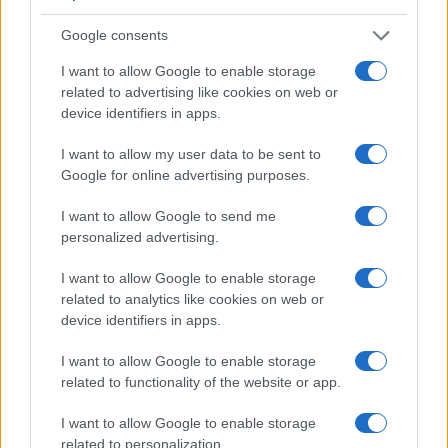
individui. L’effetto previsto è
l’impoverimento di
Google consents
milioni di cittadini
, l’aumento dei costi,
I want to allow Google to enable storage
l’esclusione dal mercato.
related to advertising like cookies on web or
device identifiers in apps.
Com’è acclarato, il concetto stesso di proprietà
I want to allow my user data to be sent to
nasce nella storia come strumento di
Google for online advertising purposes.
delimitazione del potere e garanzia di libertà.
Svuotarlo di contenuto attraverso obblighi imposti
I want to allow Google to send me
personalized advertising.
da autorità sovranazionali significa
scardinare le
basi della civiltà occidentale
. La prosperità trae
I want to allow Google to enable storage
origine dalla cooperazione volontaria e non dalla
related to analytics like cookies on web or
device identifiers in apps.
pianificazione forzata.
I want to allow Google to enable storage
Giustizia arma ideologica
related to functionality of the website or app.
I want to allow Google to enable storage
related to personalization.