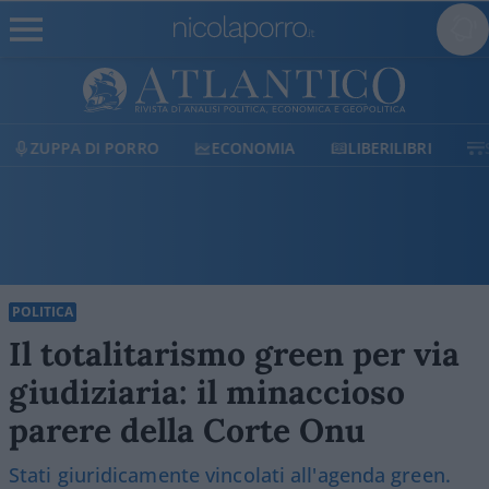
ECONOMIA
LIBERILIBRI
SHOP
SOSTIENICI
POLITICA
Il totalitarismo green per via
giudiziaria: il minaccioso
parere della Corte Onu
Stati giuridicamente vincolati all'agenda green.