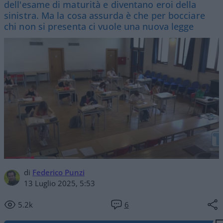
dell'esame di maturità e diventano eroi della
sinistra. Ma la cosa assurda è che per bocciare
chi non si presenta ci vuole una nuova legge
di
Federico Punzi
13 Luglio 2025, 5:53
5.2k
6