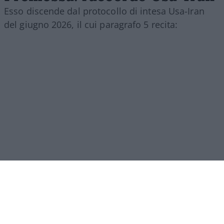
Esso discende dal protocollo di intesa Usa-Iran
del giugno 2026, il cui paragrafo 5 recita:
[5.1.] “Con la firma del presente Memorandum
d’Intesa, la Repubblica Islamica dell’Iran
prenderà
le disposizioni necessarie
[
will make