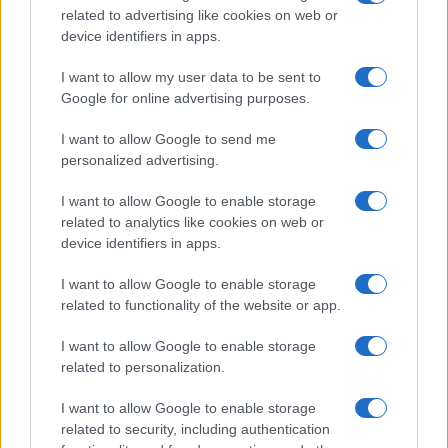
assenti.
related to advertising like cookies on web or
device identifiers in apps.
I want to allow my user data to be sent to
Sì, perché il ministro dell’istruzione e del merito
Google for online advertising purposes.
(sic)
Giuseppe Valditara
ha usato parole
I want to allow Google to send me
ineccepibili nel commentare questi casi:
personalized advertising.
I want to allow Google to enable storage
related to analytics like cookies on web or
La valutazione finale terrà conto anche del grado di
device identifiers in apps.
maturazione complessiva, dell’autonomia e della
responsabilità. Abbiamo deciso di fare chiarezza. Lo
I want to allow Google to enable storage
related to functionality of the website or app.
studente che, senza giustificato motivo, non si
presenterà all’orale o rifiuterà di rispondere
dovrà
I want to allow Google to enable storage
ripetere l’anno
. Atteggiamenti che deliberatamente
related to personalization.
intendano boicottare gli esami sono offensivi verso il
I want to allow Google to enable storage
lavoro dei commissari e verso la scuola, che è una
related to security, including authentication
cosa seria. C’è una bella differenza tra il ragazzo che