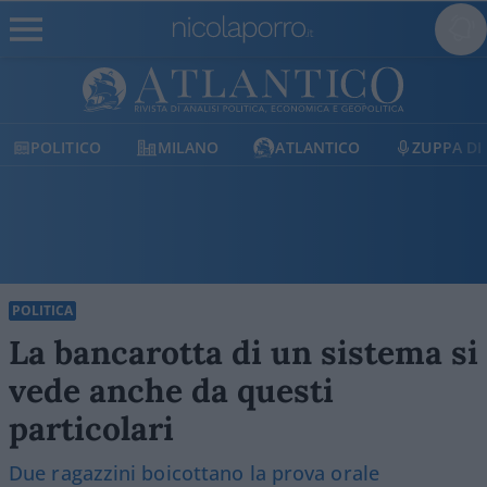
CO
MILANO
ATLANTICO
ZUPPA DI PORRO
POLITICA
La bancarotta di un sistema si
vede anche da questi
particolari
Due ragazzini boicottano la prova orale