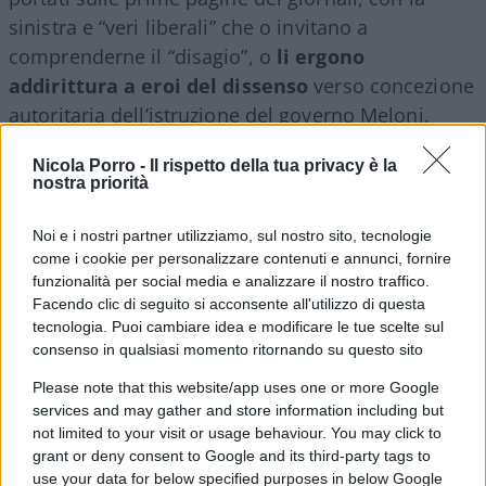
sinistra e “veri liberali” che o invitano a
comprenderne il “disagio”, o
li ergono
addirittura a eroi del dissenso
verso concezione
autoritaria dell’istruzione del governo Meloni.
Esami e voti farebbero parte di una concezione
Nicola Porro -
Il rispetto della tua privacy è la
autoritaria, così siamo messi.
nostra priorità
La vita è piena di esami e giudizi, lo è da sempre.
Noi e i nostri partner utilizziamo, sul nostro sito, tecnologie
come i cookie per personalizzare contenuti e annunci, fornire
Una delle poche “frasi fatte” a contenere elementi
funzionalità per social media e analizzare il nostro traffico.
di verità. Un esame
non è una trincea, i voti non
Facendo clic di seguito si acconsente all'utilizzo di questa
sono pallottole
. Non c’è nulla di definitivo in un
tecnologia. Puoi cambiare idea e modificare le tue scelte sul
consenso in qualsiasi momento ritornando su questo sito
voto anche ingiusto, o nel
“non venire compresi
come persone”
, è qualcosa che accade
Please note that this website/app uses one or more Google
continuamente nella vita e si va avanti. Sta anche
services and may gather and store information including but
not limited to your visit or usage behaviour. You may click to
in questo la “maturità”.
grant or deny consent to Google and its third-party tags to
use your data for below specified purposes in below Google