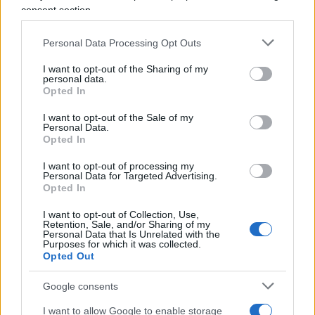
consent section.
Ma non solo una buona metà del mondo politico
Personal Data Processing Opt Outs
e giornalistico applaude i “ribelli” e piccona
I want to opt-out of the Sharing of my
l’istituzione scolastica. Tra parentesi, “eroi” così
personal data.
coraggiosi che hanno messo in atto la loro azione
Opted In
di “disobbedienza” sapendo di aver il
culo
I want to opt-out of the Sale of my
coperto
, cioè di aver già raggiunto, con i crediti
Personal Data.
Opted In
derivanti dal percorso scolastico e con la prova
scritta, un punteggio sufficiente ad essere
I want to opt-out of processing my
Personal Data for Targeted Advertising.
promossi.
Opted In
I want to opt-out of Collection, Use,
Retention, Sale, and/or Sharing of my
È così che abbiamo appreso con sconcerto che a
Personal Data that Is Unrelated with the
legislazione vigente non presentarsi senza
Purposes for which it was collected.
Opted Out
giustificato motivo ad una delle prove di quello
che è a tutti gli effetti un esame di Stato
non
Google consents
comporta la immediata estromissione
degli
I want to allow Google to enable storage