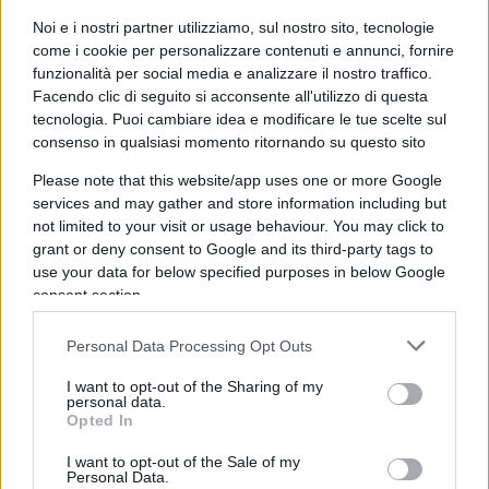
quello di Pinochet era un golpe anticomunista. Se
Noi e i nostri partner utilizziamo, sul nostro sito, tecnologie
così non fosse ricorderebbero (per citarne alcuni)
come i cookie per personalizzare contenuti e annunci, fornire
anche i colpi di stato comunisti in Russia nel 1917,
funzionalità per social media e analizzare il nostro traffico.
Facendo clic di seguito si acconsente all'utilizzo di questa
in Ungheria nel 1919, in Cecoslovacchia nel 1948,
tecnologia. Puoi cambiare idea e modificare le tue scelte sul
a Cuba nel 1959, in Etiopia nel 1974, in Nicaragua
consenso in qualsiasi momento ritornando su questo sito
e a Grenada nel 1979, in Polonia nel 1981, in
Please note that this website/app uses one or more Google
Venezuela nel 2002. Questo non avviene perché,
services and may gather and store information including but
coerentemente con quanto professato da Marx e
not limited to your visit or usage behaviour. You may click to
Lenin, la violenza è giustificata se favorisce il
grant or deny consent to Google and its third-party tags to
use your data for below specified purposes in below Google
socialismo.
consent section.
La verità storica su Allende
Personal Data Processing Opt Outs
I want to opt-out of the Sharing of my
personal data.
Opted In
Quanto ad Allende, le agiografie non possono
cancellare la storia. Prese il potere nel 1970 in
I want to opt-out of the Sale of my
Personal Data.
maniera democratica, vincendo le elezioni con