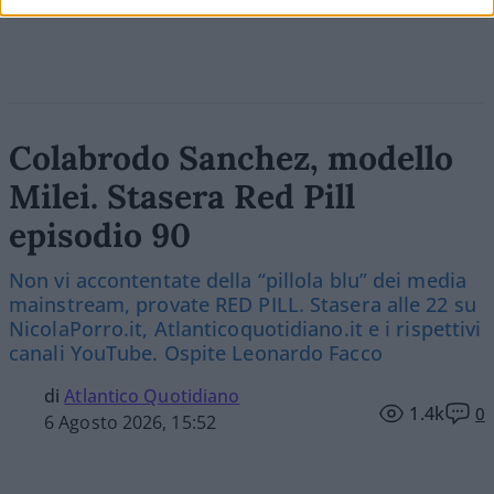
Colabrodo Sanchez, modello
Milei. Stasera Red Pill
episodio 90
Non vi accontentate della “pillola blu” dei media
mainstream, provate RED PILL. Stasera alle 22 su
NicolaPorro.it, Atlanticoquotidiano.it e i rispettivi
canali YouTube. Ospite Leonardo Facco
di
Atlantico Quotidiano
1.4k
0
6 Agosto 2026, 15:52