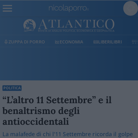
ECONOMIA
LIBERILIBRI
SHOP
SOSTIENICI
POLITICA
“L’altro 11 Settembre” e il
benaltrismo degli
antioccidentali
La malafede di chi l'11 Settembre ricorda il golpe