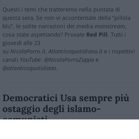
Questi i temi che tratteremo nella puntata di
questa sera. Se non vi accontentate della “pillola
blu”, le solite narrazioni dei media
mainstream
,
cosa state aspettando? Provate
Red Pill
. Tutti i
giovedì alle 23
su
NicolaPorro.it
,
Atlanticoquotidiano.it
e i rispettivi
canali
YouTube
:
@NicolaPorroZuppa
e
@atlanticoquotidiano
.
Democratici Usa sempre più
ostaggio degli islamo-
comunisti
El Sayed vince le primarie democratiche per il
Senato in Michigan. I candidati DSA vincono