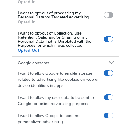
Opted In
uno scarto ridotto, ma
lo mantenne con le
I want to opt-out of processing my
bande armate e le epurazioni
, le sue politiche
Personal Data for Targeted Advertising.
Opted In
fecero
collassare l’economia cilena
e, quando la
gente scese in piazza per protestare, lui reagì
I want to opt-out of Collection, Use,
Retention, Sale, and/or Sharing of my
accentrando sempre di più i suoi poteri fino a
Personal Data that Is Unrelated with the
Purposes for which it was collected.
quando il Parlamento cileno non lo accusò di aver
Opted Out
violato la Costituzione
e tentato di trasformare il
Paese in una nuova Cuba.
Google consents
I want to allow Google to enable storage
Il “comunismo democratico” non è fallito a causa
related to advertising like cookies on web or
device identifiers in apps.
di Pinochet o degli americani, ma per il semplice
fatto che i principi del comunismo
non sono
I want to allow my user data to be sent to
compatibili
con quelli delle democrazie
Google for online advertising purposes.
occidentali.
I want to allow Google to send me
personalized advertising.