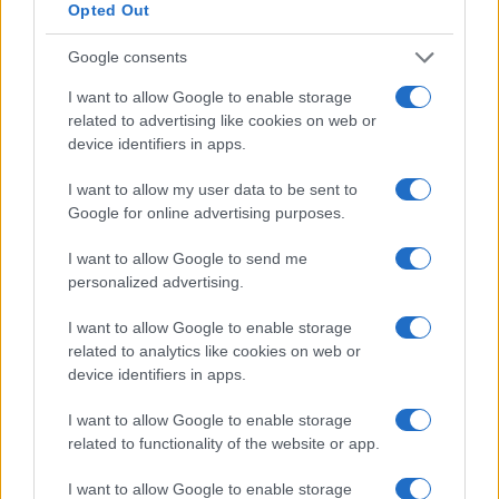
soldi,
ça va sans dir
, ma per praticare i 100 metri
Opted Out
piani per darsela a gambe.
Google consents
Non è che sul fronte fiscale le cose vadano molto
I want to allow Google to enable storage
related to advertising like cookies on web or
meglio. La Spagna, difatti, che prima della Grande
device identifiers in apps.
Crisi aveva livelli di debito e deficit invidiabili,
vanta oggi una montagna di passivo pubblico pari
I want to allow my user data to be sent to
Google for online advertising purposes.
a circa il 100 per cento del Pil, e la politica di
spesa allegra messa in atto da Sánchez negli
I want to allow Google to send me
ultimi mesi si è tradotta in un disavanzo ben più
personalized advertising.
alto del previsto. Situazione che sta cominciando
I want to allow Google to enable storage
a innervosire gli investitori, come dimostra uno
related to analytics like cookies on web or
spread ormai costantemente più alto rispetto a
device identifiers in apps.
quello portoghese. E non finisce qui.
I want to allow Google to enable storage
related to functionality of the website or app.
I want to allow Google to enable storage
Infatti, alle preoccupanti prospettive economiche