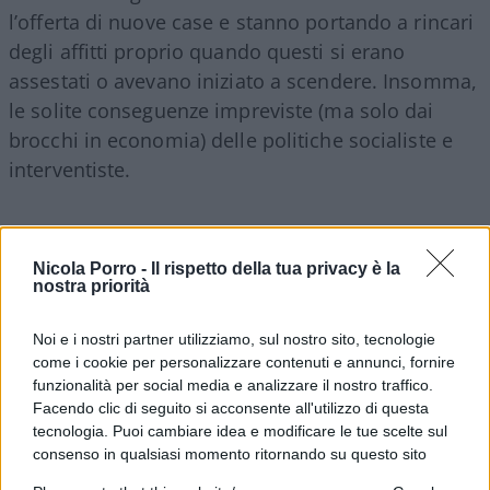
l’offerta di nuove case e stanno portando a rincari
degli affitti proprio quando questi si erano
assestati o avevano iniziato a scendere. Insomma,
le solite conseguenze impreviste (ma solo dai
brocchi in economia) delle politiche socialiste e
interventiste.
Come se non bastasse, il nuovo governo dovrà
contare sull’appoggio di fatto di
Esquerra
Nicola Porro -
Il rispetto della tua privacy è la
nostra priorità
Republicana de Catalunya
(ERC), partito catalano
indipendentista e (molto) di sinistra. Il quale
Noi e i nostri partner utilizziamo, sul nostro sito, tecnologie
ultimo ha deciso di appoggiare Sánchez sia per
come i cookie per personalizzare contenuti e annunci, fornire
motivi di affinità ideologica (un bell’intervento
funzionalità per social media e analizzare il nostro traffico.
statale rimane l’irresistibile Santo Graal di ogni
Facendo clic di seguito si acconsente all'utilizzo di questa
tecnologia. Puoi cambiare idea e modificare le tue scelte sul
sinistra planetaria, anche se impegnata in una
consenso in qualsiasi momento ritornando su questo sito
“lotta di liberazione nazionale”), sia per disfarsi dei