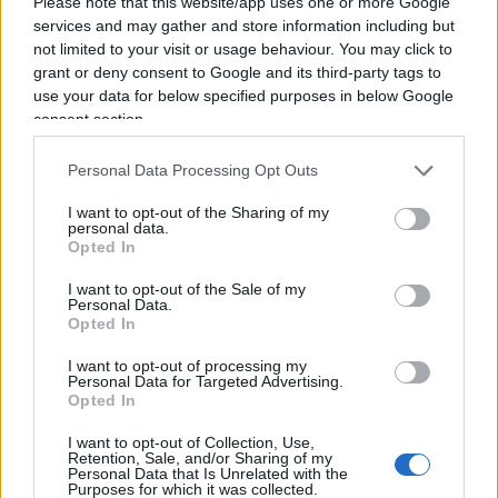
Please note that this website/app uses one or more Google
fratelli indipendentisti “di destra” (
risum teneatis
)
services and may gather and store information including but
con cui attualmente governa, in posizione di socio
not limited to your visit or usage behaviour. You may click to
minore, la comunità autonoma catalana.
grant or deny consent to Google and its third-party tags to
use your data for below specified purposes in below Google
consent section.
Difatti, in un intreccio indiavolato di immunità,
Personal Data Processing Opt Outs
inabilitazioni e possibili elezioni anticipate, il
I want to opt-out of the Sharing of my
piano di ERC è quello di soffiare la presidenza
personal data.
Opted In
della Catalogna agli attuali soci e governare con
un governo di “sinistra-sinistra” assieme alle
I want to opt-out of the Sale of my
Personal Data.
costole regionali del PSOE e di
Podemos
, in
un do
Opted In
ut des
politico che vedrebbe replicare a livello
I want to opt-out of processing my
regionale le alchimie politiche sperimentate a
Personal Data for Targeted Advertising.
Opted In
Madrid. Alchimie che, se dovessero realizzarsi,
renderebbero la Catalogna uno dei posti migliori
I want to opt-out of Collection, Use,
Retention, Sale, and/or Sharing of my
in Europa per gli investitori – non per metterci i
Personal Data that Is Unrelated with the
Purposes for which it was collected.