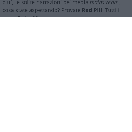
blu”, le solite narrazioni dei media
mainstream
,
cosa state aspettando? Provate
Red Pill
. Tutti i
giovedì alle 23
su
NicolaPorro.it
,
Atlanticoquotidiano.it
e i rispettivi
canali
YouTube
:
@NicolaPorroZuppa
e
@atlanticoquotidiano
.
Democratici Usa sempre più
ostaggio degli islamo-
comunisti
El Sayed vince le primarie democratiche per il
Senato in Michigan. I candidati DSA vincono
ovunque prevalga un elettorato di immigrati che
non intendono integrarsi e giovani influenzati da
prof marxisti