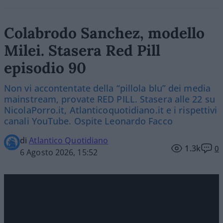
Colabrodo Sanchez, modello
Milei. Stasera Red Pill
episodio 90
Non vi accontentate della “pillola blu” dei media
mainstream, provate RED PILL. Stasera alle 22 su
NicolaPorro.it, Atlanticoquotidiano.it e i rispettivi
canali YouTube. Ospite Leonardo Facco
di
Atlantico Quotidiano
1.3k
0
6 Agosto 2026, 15:52