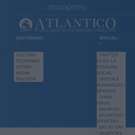
QUOTIDIANO
SPECIALI
CULTURA
TWITTER
ECONOMIA
FILES: LA
ESTERI
CENSURA
MEDIA
SOCIAL
POLITICA
SPECIALE
RUSSIAGATE /
SPYGATE
CHINA
VIRUS
#MURO30
ATLANTICO
SPORTIVO
DAY BY DAY
GIUDITTA’S