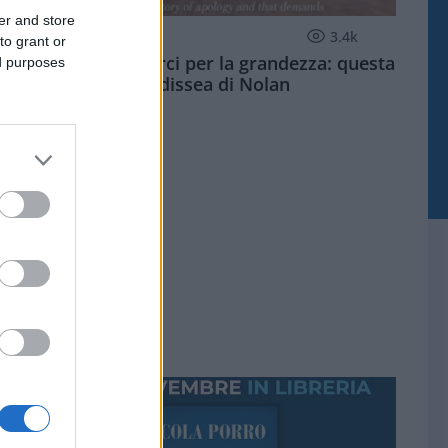
er and store
CULTURA
3.4k
to grant or
Dobbiamo scusarci per la grandezza: questa
ed purposes
è l'Odissea di Nolan