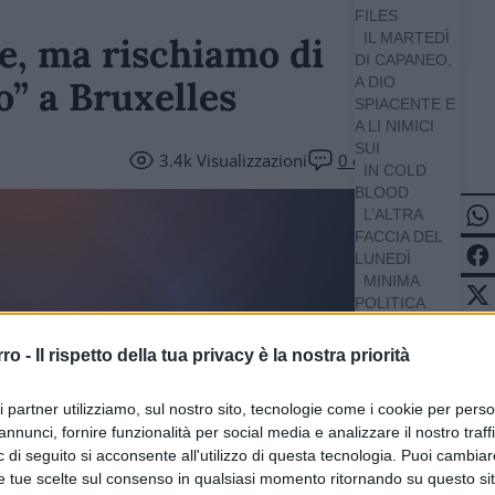
FILES
IL MARTEDÌ
e, ma rischiamo di
DI CAPANEO,
” a Bruxelles
A DIO
SPIACENTE E
A LI NIMICI
SUI
3.4k
Visualizzazioni
0
commenti
IN COLD
BLOOD
L’ALTRA
FACCIA DEL
LUNEDÌ
MINIMA
POLITICA
O,
AMERICA!
rro -
Il rispetto della tua privacy è la nostra priorità
POLITICS
APP
ri partner utilizziamo, sul nostro sito, tecnologie come i cookie per pers
THATCHER
 QUOTIDIANO
annunci, fornire funzionalità per social media e analizzare il nostro traff
SOVRANISTA
 di seguito si acconsente all'utilizzo di questa tecnologia. Puoi cambiar
e tue scelte sul consenso in qualsiasi momento ritornando su questo si