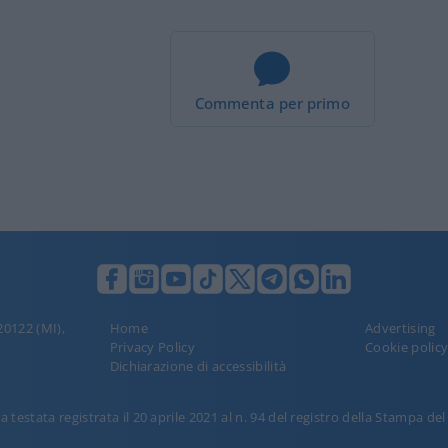
Commenta per primo
llo Milei. Stasera Red
edia mainstream, provate RED PILL. Stasera alle
 i rispettivi canali YouTube. Ospite Leonardo
1.4k
Visualizzazioni
0
commenti