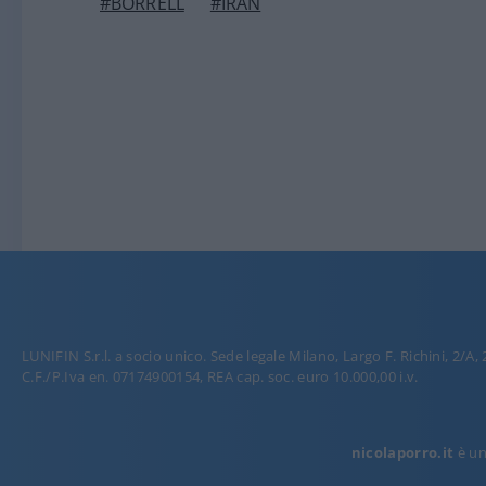
#BORRELL
#IRAN
Colabrodo Sanchez, mode
Pill episodio 90
Non vi accontentate della “pillola blu” dei m
22 su NicolaPorro.it, Atlanticoquotidiano.it e
Facco
di
Atlantico Quotidiano
6 Agosto 2026, 15:52