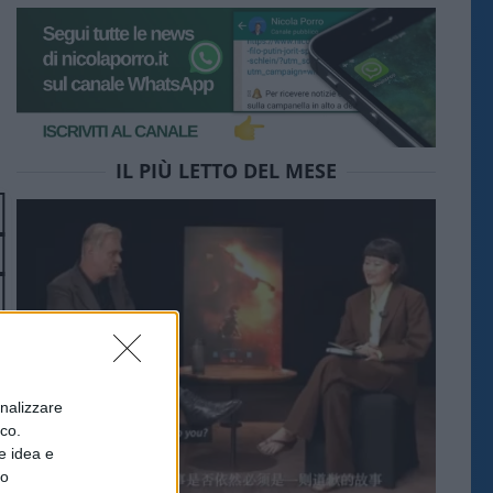
IL PIÙ LETTO DEL MESE
onalizzare
ico.
e idea e
to