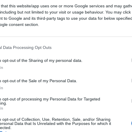
 that this website/app uses one or more Google services and may gath
including but not limited to your visit or usage behaviour. You may click 
 to Google and its third-party tags to use your data for below specifi
ogle consent section.
l Data Processing Opt Outs
o opt-out of the Sharing of my personal data.
In
CLICCA QUI
o opt-out of the Sale of my Personal Data.
 Mogherini come Alto Rappresentante per la
In
ovviamente, come vice presidente della
to opt-out of processing my Personal Data for Targeted
zioni al Parlamento europeo permettendo,
ing.
In
, attuale ministro degli esteri nel Governo
o opt-out of Collection, Use, Retention, Sale, and/or Sharing
ersonal Data that Is Unrelated with the Purposes for which it
lected.