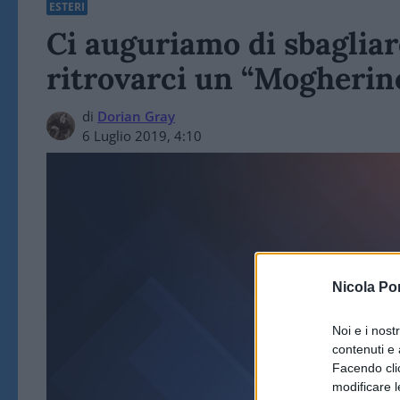
ESTERI
Ci auguriamo di sbagliar
ritrovarci un “Mogherino
di
Dorian Gray
6 Luglio 2019, 4:10
Nicola Po
Noi e i nost
ESTERI /
contenuti e 
Facendo clic
modificare l