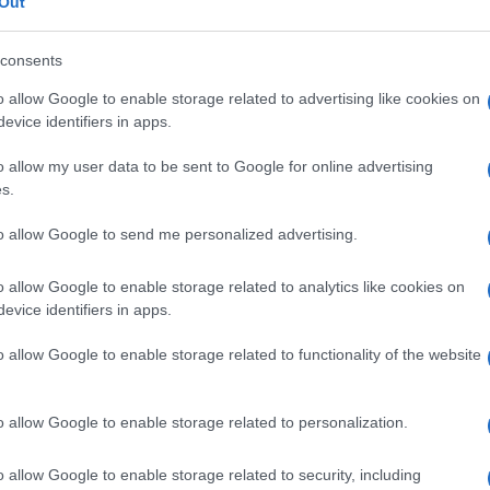
Out
dato di Borrell: ergo, non tiriamo
consents
o questo, esprimiamo una certa
esse da Borrell qualche mese addietro, per
o allow Google to enable storage related to advertising like cookies on
evice identifiers in apps.
o allow my user data to be sent to Google for online advertising
s.
e dell’anniversario della Rivoluzione
 ben sette tweet sul suo account ufficiale,
to allow Google to send me personalized advertising.
la Repubblica Islamica abbia prodotto un
e un aumento della forza lavoro femminile,
o allow Google to enable storage related to analytics like cookies on
evice identifiers in apps.
ti Uniti e augurandosi indirettamente che
me iraniano sopravviva alle sanzioni
o allow Google to enable storage related to functionality of the website
o allow Google to enable storage related to personalization.
i indignazione sui social: a Borrell venne
o allow Google to enable storage related to security, including