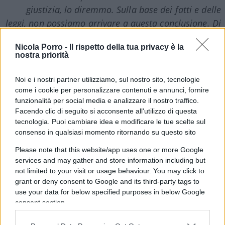
giustizia, lo diremmo. Sulla base dei fatti e delle
leggi, non possiamo arrivare a questa conclusione. Di
conseguenza, per quanto questo rapporto non
Nicola Porro -
Il rispetto della tua privacy è la
concluda che il presidente ha commesso un reato,
nostra priorità
non lo esonera nemmeno”.
Noi e i nostri partner utilizziamo, sul nostro sito, tecnologie
come i cookie per personalizzare contenuti e annunci, fornire
funzionalità per social media e analizzare il nostro traffico.
Facendo clic di seguito si acconsente all'utilizzo di questa
tecnologia. Puoi cambiare idea e modificare le tue scelte sul
Ciò che dovrebbe subito saltare agli occhi di
consenso in qualsiasi momento ritornando su questo sito
questa conclusione è che significa rovesciare
Please note that this website/app uses one or more Google
bellamente l’onere della prova, cari liberali.
services and may gather and store information including but
Mueller ci sta dicendo che sull’ostruzione alla
not limited to your visit or usage behaviour. You may click to
giustizia non è riuscito a
provare l’innocenza
di
grant or deny consent to Google and its third-party tags to
use your data for below specified purposes in below Google
Trump. Ma un’indagine si fa per provare o trovare
consent section.
indizi di colpevolezza, non per convincersi che gli
indagati siano innocenti oltre ogni ragionevole