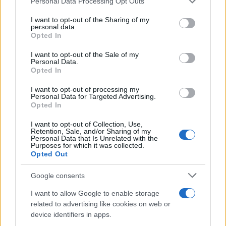
Personal Data Processing Opt Outs
dubbio, ribaltando così il noto principio cardine
I want to opt-out of the Sharing of my
del giusto processo. È diritto di ogni cittadino che
personal data.
Opted In
sia il governo a provare che un crimine è stato
commesso, non di dover egli dimostrare la
I want to opt-out of the Sale of my
Personal Data.
propria innocenza. Se ritiene ci siano prove
Opted In
sufficienti per incriminare qualcuno, per
I want to opt-out of processing my
contestare un crimine, il pm procede. Altrimenti,
Personal Data for Targeted Advertising.
resta in silenzio. Non può decidere di non
Opted In
chiedere il rinvio a giudizio, ma aggiungere di non
I want to opt-out of Collection, Use,
escludere che il reato sia stato commesso, o
Retention, Sale, and/or Sharing of my
Personal Data that Is Unrelated with the
peggio di non essere pienamente convinto che le
Purposes for which it was collected.
Opted Out
persone indagate siano innocenti.
Google consents
I want to allow Google to enable storage
Certo, la condotta di Trump può non apparire
related to advertising like cookies on web or
device identifiers in apps.
encomiabile e lineare, per usare un eufemismo,