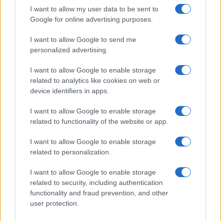
ed essere ritenuta disdicevole. Mueller riporta i
I want to allow my user data to be sent to
tentativi di Trump di influenzare e anche fermare
Google for online advertising purposes.
la sua inchiesta. Tentando, per esempio, di
I want to allow Google to send me
indurre il licenziamento del procuratore speciale.
personalized advertising.
Evocando provvedimenti di grazia per i suoi
I want to allow Google to enable storage
collaboratori coinvolti. Ma c’è un fatto che taglia la
related to analytics like cookies on web or
testa al toro. Il presidente avrebbe potuto
device identifiers in apps.
ordinare di chiudere l’inchiesta in qualsiasi
momento, ma in definitiva non l’ha fatto. Avrebbe
I want to allow Google to enable storage
related to functionality of the website or app.
potuto avvalersi dei suoi poteri per negare al
procuratore Mueller l’accesso a testimoni chiave,
I want to allow Google to enable storage
come il consigliere McGahn. Non l’ha fatto e anzi
related to personalization.
molti si sono proposti spontaneamente, senza
I want to allow Google to enable storage
necessità di citazioni. Oltre un milione di
related to security, including authentication
documenti sono stati forniti, incluse le note degli
functionality and fraud prevention, and other
user protection.
incontri tra il presidente e i suoi consiglieri. E
anche se avesse chiuso l’indagine Mueller – è una