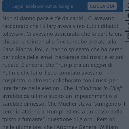
Segui nicolaporro.it su Google
CLICCA QUI
Non si danno pace e c’è da capirli. Ci avevano
raccontato che Hillary aveva vinto tutti i dibattiti
televisivi. Ci avevano assicurato che la partita era
chiusa, la Clinton alla fine sarebbe entrata alla
Casa Bianca. Poi, ci hanno spiegato che ha perso
per colpa delle email hackerate dai russi: elezioni
rubate. E ancora, che Trump era un
puppet
di
Putin e che lui o il suo comitato avevano
cospirato, o almeno collaborato con i russi per
interferire nelle elezioni. Che il
“Cialtrone in Chief”
avrebbe da ultimo subito un impeachment o si
sarebbe dimesso. Che Mueller stava “stringendo il
cerchio attorno a Trump” ed era a un passo dalla
“pistola fumante”, questione di giorni. Persino,
nelle ultime ore, che l’Attorney General William