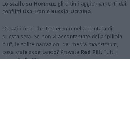
Lo
stallo su Hormuz
, gli ultimi aggiornamenti dai
conflitti
Usa-Iran
e
Russia-Ucraina
.
Questi i temi che tratteremo nella puntata di
questa sera. Se non vi accontentate della “pillola
blu”, le solite narrazioni dei media
mainstream
,
cosa state aspettando? Provate
Red Pill
. Tutti i
giovedì alle 23
su
NicolaPorro.it
,
Atlanticoquotidiano.it
e i rispettivi
canali
YouTube
:
@NicolaPorroZuppa
e
@atlanticoquotidiano
.
Democratici Usa sempre più
ostaggio degli islamo-