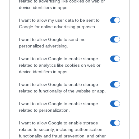
ma si scopre
leader
dopo un
discorso finale
related to advertising like cookies on web or
device identifiers in apps.
attorno all’
empowering
femminile
di cui il
personaggio si fa portatore.
I want to allow my user data to be sent to
Google for online advertising purposes.
Dal bacio al casting
I want to allow Google to send me
personalized advertising.
Già durante le fasi di pre-lavorazione la
Disney
ha
dovuto affrontare delle “minacce” allo
story-telling
I want to allow Google to enable storage
related to analytics like cookies on web or
tradizionale di
Biancaneve
. Uno di questi risale al
device identifiers in apps.
2021, quando a
Disneyland
riaprì l’attrazione
Snow
White’s Enchanted Wish
, in cui si vede il bacio tra il
I want to allow Google to enable storage
related to functionality of the website or app.
principe e
Biancaneve
. Stavolta, a protestare non
furono gli
hater
del film, ma l’opposto: quelli che
I want to allow Google to enable storage
ritenevano inaccettabile che, nel 2024, in un parco
related to personalization.
per bambini, si mostrasse un
bacio non
I want to allow Google to enable storage
consensuale
.
related to security, including authentication
functionality and fraud prevention, and other