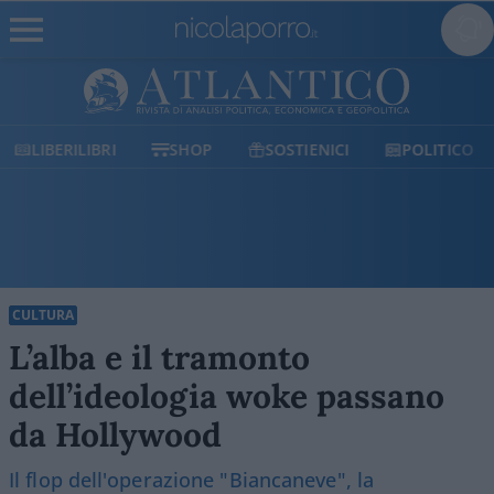
LIBERILIBRI
SHOP
SOSTIENICI
POLITICO
CULTURA
L’alba e il tramonto
dell’ideologia woke passano
da Hollywood
Il flop dell'operazione "Biancaneve", la