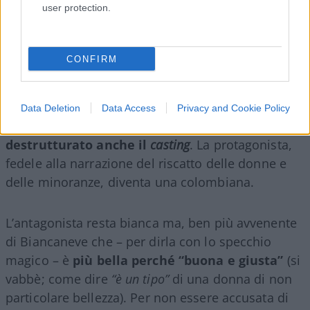
user protection.
È facile immaginare il dibattito acceso e inquinato
che ne è seguito, contribuendo a trasformare
Biancaneve
nel simbolo dell’opera contestata per
CONFIRM
antonomasia, il terreno su cui misurare i
parametri di inclusività, tolleranza e cautela.
Gettandosi a capofitto nelle insidiose acque del
Data Deletion
Data Access
Privacy and Cookie Policy
politicamente corretto ecco che la
Disney
ha
destrutturato anche il
casting
. La protagonista,
fedele alla narrazione del riscatto delle donne e
delle minoranze, diventa una colombiana.
L’antagonista resta bianca ma, ben più avvenente
di Biancaneve che – per dirla con lo specchio
magico – è
più bella perché “buona e giusta”
(si
vabbè; come dire
“è un tipo”
di una donna di non
particolare bellezza). Per non essere accusata di