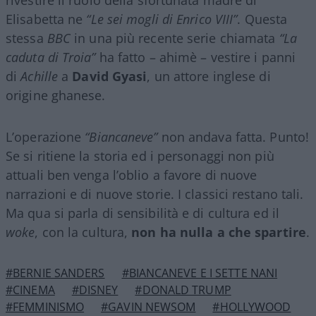
Elisabetta ne
“Le sei mogli di Enrico VIII”
. Questa
stessa
BBC
in una più recente serie chiamata
“La
caduta di Troia”
ha fatto – ahimè – vestire i panni
di
Achille
a
David Gyasi
, un attore inglese di
origine ghanese.
L’operazione
“Biancaneve”
non andava fatta. Punto!
Se si ritiene la storia ed i personaggi non più
attuali ben venga l’oblio a favore di nuove
narrazioni e di nuove storie. I classici restano tali.
Ma qua si parla di sensibilità e di cultura ed il
woke
, con la cultura,
non ha nulla a che spartire
.
#BERNIE SANDERS
#BIANCANEVE E I SETTE NANI
#CINEMA
#DISNEY
#DONALD TRUMP
#FEMMINISMO
#GAVIN NEWSOM
#HOLLYWOOD