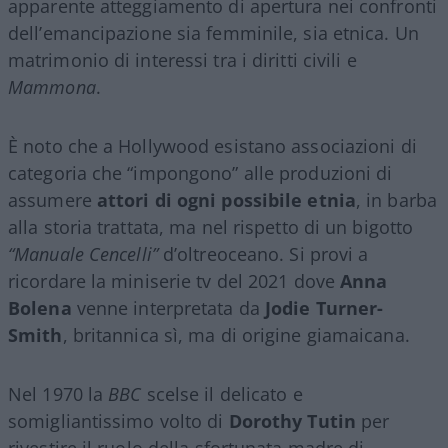
apparente atteggiamento di apertura nei confronti
dell’emancipazione sia femminile, sia etnica. Un
matrimonio di interessi tra i diritti civili e
Mammona
.
È noto che a Hollywood esistano associazioni di
categoria che “impongono” alle produzioni di
assumere
attori di ogni possibile etnia
, in barba
alla storia trattata, ma nel rispetto di un bigotto
“Manuale Cencelli”
d’oltreoceano. Si provi a
ricordare la miniserie tv del 2021 dove
Anna
Bolena
venne interpretata da
Jodie Turner-
Smith
, britannica sì, ma di origine giamaicana.
Nel 1970 la
BBC
scelse il delicato e
somigliantissimo volto di
Dorothy Tutin
per
rivestire il ruolo della sfortunata madre di