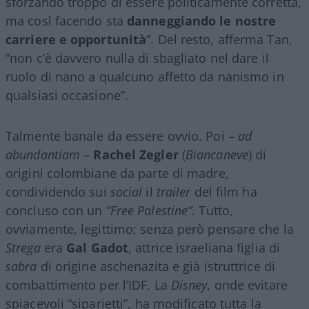
sforzando troppo di essere politicamente corretta,
ma così facendo sta
danneggiando le nostre
carriere e opportunità
”. Del resto, afferma Tan,
“non c’è davvero nulla di sbagliato nel dare il
ruolo di nano a qualcuno affetto da nanismo in
qualsiasi occasione”.
Talmente banale da essere ovvio. Poi –
ad
abundantiam
–
Rachel Zegler
(
Biancaneve
) di
origini colombiane da parte di madre,
condividendo sui
social
il
trailer
del film ha
concluso con un
“Free Palestine”
. Tutto,
ovviamente, legittimo; senza però pensare che la
Strega
era
Gal Gadot
, attrice israeliana figlia di
sabra
di origine aschenazita e già istruttrice di
combattimento per l’IDF. La
Disney
, onde evitare
spiacevoli “siparietti”, ha modificato tutta la