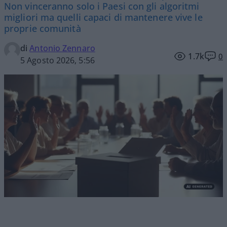
Non vinceranno solo i Paesi con gli algoritmi
migliori ma quelli capaci di mantenere vive le
proprie comunità
di
Antonio Zennaro
1.7k
0
5 Agosto 2026, 5:56