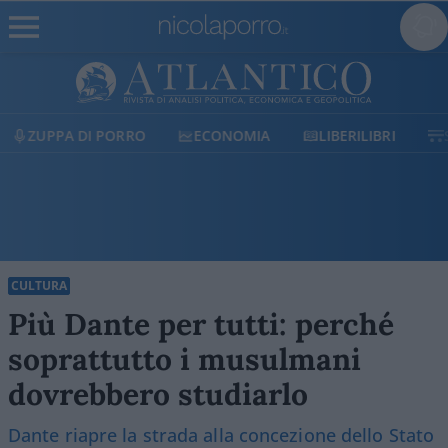
ECONOMIA
LIBERILIBRI
SHOP
SOSTIENICI
CULTURA
Più Dante per tutti: perché
soprattutto i musulmani
dovrebbero studiarlo
Dante riapre la strada alla concezione dello Stato