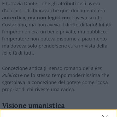
E tuttavia Dante – che gli attributi ce li aveva
d’acciaio – dichiarava che quel documento era
autentico, ma non legittimo
: l’aveva scritto
Costantino, ma non aveva il diritto di farlo! Infatti,
l’impero non era un bene privato, ma pubblico:
l’imperatore non poteva disporne a piacimento
ma doveva solo prendersene cura in vista della
felicità di tutti.
Concezione antica (il senso romano della
Res
Publica
) e nello stesso tempo modernissima che
sgretolava la concezione del potere come “cosa
propria” di chi riveste una carica.
Visione umanistica