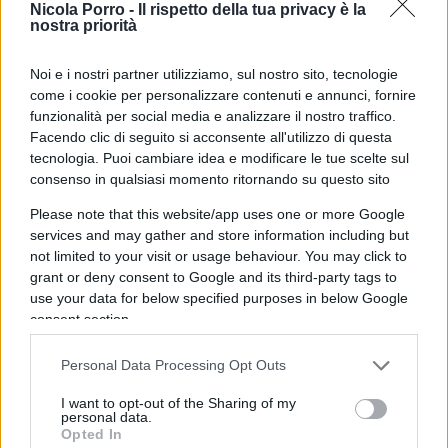
Nicola Porro -
Il rispetto della tua privacy è la
nostra priorità
Sempre Dante, cristiano medievale, nella
Divina
Commedia
si fa accompagnare fino alle soglie del
Noi e i nostri partner utilizziamo, sul nostro sito, tecnologie
paradiso terrestre da
Virgilio
che era un pagano,
come i cookie per personalizzare contenuti e annunci, fornire
lo riconosce come
guida e maestro
in un’epoca
funzionalità per social media e analizzare il nostro traffico.
in cui i credenti erano seriamente convinti che chi
Facendo clic di seguito si acconsente all'utilizzo di questa
tecnologia. Puoi cambiare idea e modificare le tue scelte sul
fosse fuori dal recinto della chiesa fosse solo
consenso in qualsiasi momento ritornando su questo sito
destinato al fuoco eterno.
Please note that this website/app uses one or more Google
services and may gather and store information including but
Dante che dichiara illegittimo il documento “di
not limited to your visit or usage behaviour. You may click to
Costantino” riapre la strada alla concezione dello
grant or deny consent to Google and its third-party tags to
use your data for below specified purposes in below Google
Stato come
Res Publica
. Il Dante che si fa guidare
consent section.
da Virgilio
apre le porte all’Umanesimo
. Il nesso
tra la visione dantesca che tende alla più ampia
Personal Data Processing Opt Outs
conciliazione tra cultura classica e cristiana e la
I want to opt-out of the Sharing of my
visione umanistica-rinascimentale dovrebbe
personal data.
Opted In
essere più attentamente considerato.