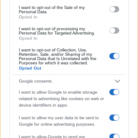
I want to opt-out of the Sale of my
Personal Data.
Opted In
Si proclamava discepolo di Dante quel
Marsilio
I want to opt-out of processing my
Ficino
che considerava “profeti” del Cristo anche i
Personal Data for Targeted Advertising.
Opted In
pagani Zaratustra, Ermete, Orfeo al pari dei biblici
Isaia, Daniele, Ezechiele. E discepolo di Marsilio
I want to opt-out of Collection, Use,
Retention, Sale, and/or Sharing of my
Ficino era a sua volta
Pico della Mirandola
che
Personal Data that Is Unrelated with the
Purposes for which it was collected.
immaginava un grande Concilio dei dotti a cui
Opted Out
avrebbero partecipato cristiani, ebrei, magi
Google consents
zoroastriani e anche mussulmani. Anche
mussulmani…
I want to allow Google to enable storage
related to advertising like cookies on web or
device identifiers in apps.
Più Dante anche per i musulmani
I want to allow my user data to be sent to
Ecco perché tutti nella scuola pubblica italiana
Google for online advertising purposes.
dovrebbero studiare con rinnovata attenzione
I want to allow Google to send me