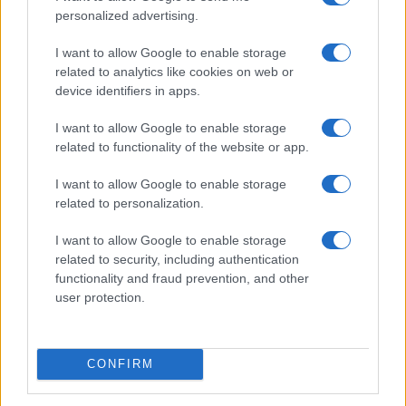
Dante,
soprattutto i mussulmani
.
personalized advertising.
I want to allow Google to enable storage
related to analytics like cookies on web or
Siccome un testo letterario non è un testo
device identifiers in apps.
infallibile (ma esistono sulla Terra testi infallibili?)
I want to allow Google to enable storage
il mussulmano non concorderà sul fatto che
related to functionality of the website or app.
Maometto sia mandato da Dante all’inferno e
dopo aver legittimamente discordato potrà magari
I want to allow Google to enable storage
related to personalization.
accendersi in lui la luce della consapevolezza che
non ha senso
“mandare all’inferno”
chi
I want to allow Google to enable storage
semplicemente non condivide la propria fede
.
related to security, including authentication
functionality and fraud prevention, and other
Perché poi ognuno di noi ha il tic di mandare gli
user protection.
altri all’inferno e forse se lo fa un poeta sono
versi, ma se lo fa un profeta con una vocazione
molto marziale sono guai…
CONFIRM