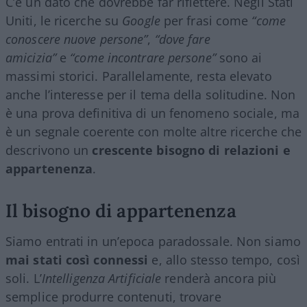
C’è un dato che dovrebbe far riflettere. Negli Stati
Uniti, le ricerche su
Google
per frasi come
“come
conoscere nuove persone”
,
“dove fare
amicizia”
e
“come incontrare persone”
sono ai
massimi storici. Parallelamente, resta elevato
anche l’interesse per il tema della solitudine. Non
è una prova definitiva di un fenomeno sociale, ma
è un segnale coerente con molte altre ricerche che
descrivono un
crescente bisogno di relazioni e
appartenenza
.
Il bisogno di appartenenza
Siamo entrati in un’epoca paradossale. Non siamo
mai stati così connessi
e, allo stesso tempo, così
soli. L’
Intelligenza Artificiale
renderà ancora più
semplice produrre contenuti, trovare