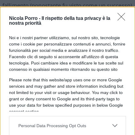
fallimento (nonostante fu visto come un successo)
di leader ormai allo sbando, un mese prima il
Nicola Porro -
Il rispetto della tua privacy è la
caso
Diciotti
confermò, qualora ve ne fosse
nostra priorità
bisogno, la natura giustizialista dei
cattocomunisti, pronti ad utilizzare l’arma più
Noi e i nostri partner utilizziamo, sul nostro sito, tecnologie
come i cookie per personalizzare contenuti e annunci, fornire
infima di tutte, la magistratura, contro il politico di
funzionalità per social media e analizzare il nostro traffico.
turno. Salvini incassò bene il colpo della
Facendo clic di seguito si acconsente all'utilizzo di questa
riuscitissima manifestazione, uscendo indenne e
tecnologia. Puoi cambiare idea e modificare le tue scelte sul
vincitore, quasi come fosse stato un assist
consenso in qualsiasi momento ritornando su questo sito
politico, anche dalla richiesta di autorizzazione a
Please note that this website/app uses one or more Google
procedere.
services and may gather and store information including but
not limited to your visit or usage behaviour. You may click to
grant or deny consent to Google and its third-party tags to
Nei giorni scorsi alcuni parlamentari sono saliti
use your data for below specified purposes in below Google
sulla
Sea Watch
, la nave della disobbediente
consent section.
“Capitana” con il complesso di essere nata
Personal Data Processing Opt Outs
occidentale, bianca e ricca. “Capitana” che accetta