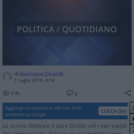
POLITICA / QUOTIDIANO
di
Gianmarco Cimorelli
1 Luglio 2019, 4:14
3.9k
0
Aggiungi nicolaporro.it alle tue fonti
CLICCA QUI
preferite su Google
Lo scorso febbraio il caso
Diciotti
unì i vari partiti
del centrosinistra italiano in una mobilitazione