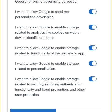
Google for online advertising purposes.
#CAROLA
#OCCIDENTE
I want to allow Google to send me
personalized advertising.
#PARTITO DEMOCRATICO
#SEA WATCH
#SINISTRA
I want to allow Google to enable storage
related to analytics like cookies on web or
device identifiers in apps.
Commenta per primo
I want to allow Google to enable storage
related to functionality of the website or app.
I want to allow Google to enable storage
related to personalization.
I want to allow Google to enable storage
Democratici Usa sempre più
related to security, including authentication
functionality and fraud prevention, and other
ostaggio degli islamo-
user protection.
comunisti