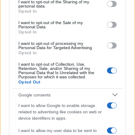
la narrazione aprioristica per cui l’Occidente ha un
I want to opt-out of the Sharing of my
personal data.
debito morale nei confronti dei paesi africani e
Opted In
asiatici e di pari bisogna far sì che il nostro
I want to opt-out of the Sale of my
continente apra le porte ai flussi incontrollati.
Personal Data.
Opted In
Il voto sarà la cartina tornasole di ogni azione
I want to opt-out of processing my
Personal Data for Targeted Advertising.
politica, quella di Salvini come dei suoi avversari.
Opted In
La responsabilità ex post dei parlamentari nei
I want to opt-out of Collection, Use,
confronti degli elettori farà da giudice. Gli elettori
Retention, Sale, and/or Sharing of my
Personal Data that Is Unrelated with the
terranno a mente il gesto dei parlamentari che si
Purposes for which it was collected.
Opted Out
sono precipitati a bordo della
Sea Watch
,
megafono di un messaggio che sta rendendo
Google consents
questa Europa la periferia del mondo. Essere
I want to allow Google to enable storage
bianchi e fortunati non è una colpa; lottare
related to advertising like cookies on web or
affinché le tradizioni e le nostre libertà non
device identifiers in apps.
mutino, neanche; forse l’autodistruzione ce la
I want to allow my user data to be sent to
meritiamo. In un risibile e coscienzioso odio di sé.