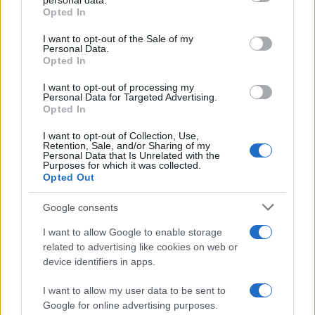
personal data.
siano stati relativamente pochi; ma, soprattutto
Opted In
sono stati tanti nella Corea del Sud, con decessi di
I want to opt-out of the Sale of my
gran lunga inferiori. Solo un giorno fa ho sentito
Personal Data.
Opted In
una virologa fare un accenno – affogandolo però
in un mare di se e di ma – circa la possibilità che il
I want to opt-out of processing my
Personal Data for Targeted Advertising.
virus lombardo sia particolarmente virulento, sì
Opted In
da costituire una scommessa estremamente più
I want to opt-out of Collection, Use,
difficile.
Retention, Sale, and/or Sharing of my
Personal Data that Is Unrelated with the
Purposes for which it was collected.
Opted Out
Lo si dovrebbe dire solo se altamente probabile.
Ma certo l’interrogativo per quanto sommerso,
Google consents
non può che farsi sempre più diffuso, quanto più
I want to allow Google to enable storage
si allarga lo sguardo comparativo all’intera
related to advertising like cookies on web or
Europa, che, almeno per ora, non lo tacita affatto,
device identifiers in apps.
a stare ai numeri che ci vengano ammaniti sera
I want to allow my user data to be sent to
per sera. Non me ne intendo, ma penso che
Google for online advertising purposes.
questo non dovrebbe essere un compito