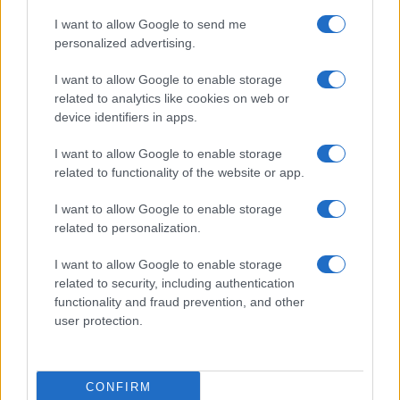
impossibile per il mondo dei virologi, dato che
I want to allow Google to send me
personalized advertising.
per qualsiasi rimedio specifico, antivirale o
vaccino, occorre conoscere bene in nemico da
I want to allow Google to enable storage
battere, nella sua capacità di mutamento.
related to analytics like cookies on web or
device identifiers in apps.
I want to allow Google to enable storage
Una idea peregrina, scivolata dalle dita ai tasti del
related to functionality of the website or app.
computer, che di per sé non cambierebbe lo
I want to allow Google to enable storage
scenario, ma il modo di percepirlo, rendendolo,
related to personalization.
se possibile, ancora più cupo e opprimente. Ma
I want to allow Google to enable storage
se, a quanto sembra, la responsabilità è figlia
related to security, including authentication
della paura, aumentando questa si accrescerebbe
functionality and fraud prevention, and other
anche quella, sì da fare del tutti a casa una
user protection.
risposta obbligata non per legge ma per mera
sopravvivenza. Anche, diciamolo fra di noi, gente
CONFIRM
che sta bene, con case sufficientemente ampie,