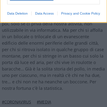
ben illuminate e servite, con la farmacia e il
supermercato nell’arco di poche centinaia di
Data Deletion
Data Access
Privacy and Cookie Policy
metri, stare a casa è al massimo una noia, ma,
poi, solo se ci priva della nostra attività, non
utilizzabile in via informatica. Ma per chi si affolla
in un bilocale o trilocale di un evanescente
edificio delle enormi periferie delle grandi città,
per chi si ritrova isolato in qualche gruppo di case
montane, per chi si stringe in un basso cui solo la
porta dà luce ed aria, per chi vive in roulotte o
baracche… Già è la solita storia del pollo, in media
uno per ciascuno, ma in realtà c’è chi ne ha due,
tre… e chi non ne ha neanche un boccone. Per
nostra fortuna c’è la statistica.
#CORONAVIRUS
#MEDIA