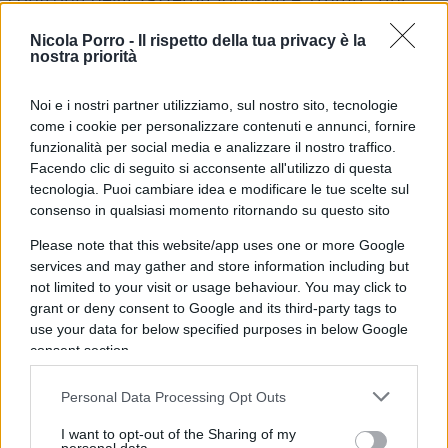
non mancando di lanciare qualche freccia sul
Nicola Porro -
Il rispetto della tua privacy è la
silenziato Salvini – si è riabilitato il credo della
nostra priorità
Patria comune, con tanto di tricolore ed inno
nazionale, accompagnati da un profondo
Noi e i nostri partner utilizziamo, sul nostro sito, tecnologie
come i cookie per personalizzare contenuti e annunci, fornire
sconcerto critico per una Europa riscoperta
funzionalità per social media e analizzare il nostro traffico.
matrigna, ormai all’insegna del si salvi chi può. Si
Facendo clic di seguito si acconsente all'utilizzo di questa
sorride a mezza bocca sul diffondersi del
tecnologia. Puoi cambiare idea e modificare le tue scelte sul
consenso in qualsiasi momento ritornando su questo sito
contagio, secondo il noto detto mal comune
mezzo gaudio, ma così ci si dimentica di una
Please note that this website/app uses one or more Google
peculiarità tutta lombarda, per non dire ancora
services and may gather and store information including but
not limited to your visit or usage behaviour. You may click to
tutta italiana, cioè l’elevatissima percentuale dei
grant or deny consent to Google and its third-party tags to
decessi, di poco inferiore a quella dei ricoverati in
use your data for below specified purposes in below Google
rianimazione. Per quanto qualche virologo
consent section.
pontificante ne adduca a giustificazione la scarsa
Personal Data Processing Opt Outs
quantità dei tamponi effettuati, la cosa non
convince, perché nulla ci fa ritenere che in Cina
I want to opt-out of the Sharing of my