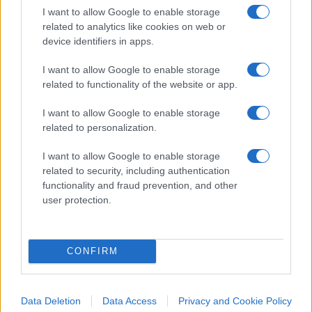
trattati all’interno di essa, l’immigrazione e i
I want to allow Google to enable storage
terroristi italiani ancora presenti in Francia, i quali
related to analytics like cookies on web or
dovrebbero andare a tenere compagnia a Cesare
device identifiers in apps.
Battisti. La superficialità grillina non deve
I want to allow Google to enable storage
comunque far dimenticare alcuni comportamenti
related to functionality of the website or app.
sgradevoli e colpevoli del presidente francese e
ancor meno, portare ad una sciocca solidarietà
I want to allow Google to enable storage
related to personalization.
come quella esibita dal Pd attraverso il tricolore di
Francia. La povertà intellettuale del Movimento 5
I want to allow Google to enable storage
Stelle non può essere combattuta con altra
related to security, including authentication
functionality and fraud prevention, and other
miseria. Gli insulti fra Roma e Parigi, non
user protection.
dimentichiamolo, hanno avuto inizio proprio da
Emmanuel Macron, il quale ha definito il Governo
italiano vomitevole, in un momento in cui non
CONFIRM
giungevano peraltro provocazioni di nessun tipo
da parte di Salvini, Di Maio o Di Battista.
Data Deletion
Data Access
Privacy and Cookie Policy