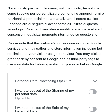
l’Italia e la Francia, giunta persino a richiamare a
Noi e i nostri partner utilizziamo, sul nostro sito, tecnologie
Parigi il proprio ambasciatore. Questa vicenda ha
come i cookie per personalizzare contenuti e annunci, fornire
funzionalità per social media e analizzare il nostro traffico.
due aspetti essenziali: la faciloneria di Giggino e
Facendo clic di seguito si acconsente all'utilizzo di questa
Dibba, e la reazione isterica ed eccessiva di
tecnologia. Puoi cambiare idea e modificare le tue scelte sul
Macron. È da un po’ che dalle parti del M5S c’è la
consenso in qualsiasi momento ritornando su questo sito
voglia di abbordare i gilet gialli d’oltralpe. Qualche
Please note that this website/app uses one or more Google
tempo fa Di Maio aveva già tentato, senza alcun
services and may gather and store information including but
successo, di corteggiare pubblicamente questo
not limited to your visit or usage behaviour. You may click to
grant or deny consent to Google and its third-party tags to
variegato e talvolta indecifrabile movimento di
use your data for below specified purposes in below Google
protesta che sta creando seri grattacapi
consent section.
all’inquilino dell’Eliseo. Poi qualcosa deve essere
cambiato ed è arrivata finalmente la stretta di
Personal Data Processing Opt Outs
mano con alcuni dei rappresentanti dei gilet gialli.
I want to opt-out of the Sharing of my
Il malcontento che muove questa piazza ha le sue
personal data.
Opted In
buone ragioni, però alla testa dei gilet c’è un po’ di
tutto e quindi, anche individui non proprio
I want to opt-out of the Sale of my
Personal Data.