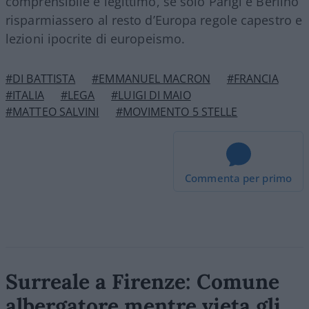
comprensibile e legittimo, se solo Parigi e Berlino
risparmiassero al resto d’Europa regole capestro e
lezioni ipocrite di europeismo.
#DI BATTISTA
#EMMANUEL MACRON
#FRANCIA
#ITALIA
#LEGA
#LUIGI DI MAIO
#MATTEO SALVINI
#MOVIMENTO 5 STELLE
Commenta per primo
Surreale a Firenze: Comune
albergatore mentre vieta gli