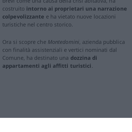
brevi come una causa della crisi abitativa, ha
costruito
intorno ai proprietari una narrazione
colpevolizzante
e ha vietato nuove locazioni
turistiche nel centro storico.
Ora si scopre che
Montedomini
, azienda pubblica
con finalità assistenziali e vertici nominati dal
Comune, ha destinato una
dozzina di
appartamenti agli affitti turistici
.