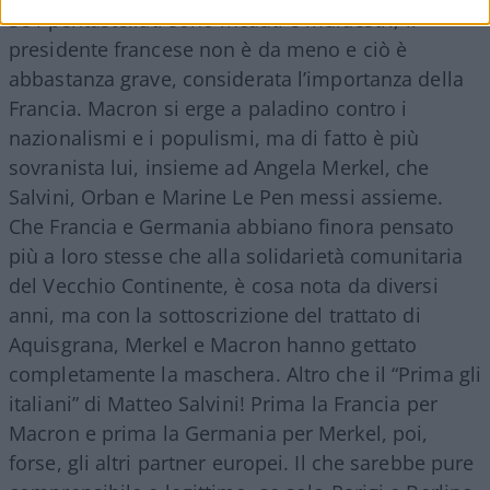
Se i pentastellati sono incauti e maldestri, il
presidente francese non è da meno e ciò è
abbastanza grave, considerata l’importanza della
Francia. Macron si erge a paladino contro i
nazionalismi e i populismi, ma di fatto è più
sovranista lui, insieme ad Angela Merkel, che
Salvini, Orban e Marine Le Pen messi assieme.
Che Francia e Germania abbiano finora pensato
più a loro stesse che alla solidarietà comunitaria
del Vecchio Continente, è cosa nota da diversi
anni, ma con la sottoscrizione del trattato di
Aquisgrana, Merkel e Macron hanno gettato
completamente la maschera. Altro che il “Prima gli
italiani” di Matteo Salvini! Prima la Francia per
Macron e prima la Germania per Merkel, poi,
forse, gli altri partner europei. Il che sarebbe pure