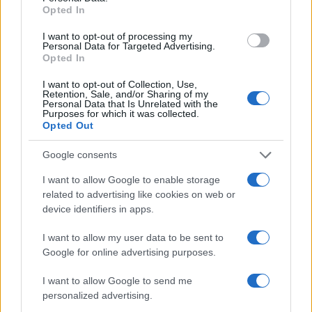
raccomandabili e propensi alla violenza. Sarebbe
Opted In
bene, soprattutto se si è uomini di governo come
I want to opt-out of processing my
Di Maio e non più ragazzi anti-sistema, studiare
Personal Data for Targeted Advertising.
Opted In
ancora questo fenomeno dei gilet gialli prima di
sposarlo in toto.
I want to opt-out of Collection, Use,
Retention, Sale, and/or Sharing of my
Personal Data that Is Unrelated with the
Purposes for which it was collected.
Opted Out
Inoltre, la coerenza va a farsi benedire e gli sfottò
Google consents
giungono implacabili, quando ci si dichiara
contrari alle ingerenze in altri Paesi, per motivare
I want to allow Google to enable storage
related to advertising like cookies on web or
il mancato riconoscimento del venezuelano
device identifiers in apps.
Guaidò, e poi si va a ficcare il naso in Francia. Qui
su Atlantico non abbiamo certo soggezione o
I want to allow my user data to be sent to
Google for online advertising purposes.
complessi d’inferiorità verso i cugini d’oltralpe, ma
se c’è da litigare con Macron, sarebbe meglio farlo
I want to allow Google to send me
su questioni assai più utili tipo l’Ue, i rapporti e i
personalized advertising.