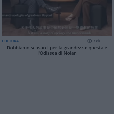
A Firenze il potere pubblico ha offerto una
dimostrazione della propria incoerenza. Per anni
l’amministrazione comunale ha indicato gli affitti
brevi come una causa della crisi abitativa, ha
costruito
intorno ai proprietari una narrazione
colpevolizzante
e ha vietato nuove locazioni
turistiche nel centro storico.