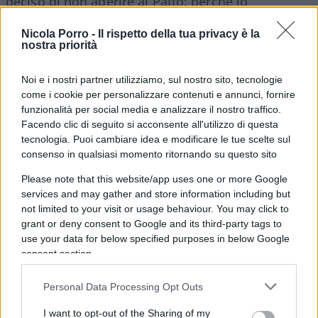
deciso di non aderire al Patto: perché lo
considerano un nuovo tentativo dell’Onu di
Nicola Porro -
Il rispetto della tua privacy è la
imporre limitazioni agli stati sovrani e perché,
nostra priorità
nella sostanza, vi leggono l’asserzione di un
assoluto “diritto all’emigrazione” e non intendono
Noi e i nostri partner utilizziamo, sul nostro sito, tecnologie
avallarla.
come i cookie per personalizzare contenuti e annunci, fornire
funzionalità per social media e analizzare il nostro traffico.
Facendo clic di seguito si acconsente all'utilizzo di questa
I primi a defilarsi sono stati gli Stati Uniti quasi un
tecnologia. Puoi cambiare idea e modificare le tue scelte sul
consenso in qualsiasi momento ritornando su questo sito
anno or sono. Il 3 dicembre l’allora ambasciatore
Usa all’Onu Nikky Haley ha annunciato la
Please note that this website/app uses one or more Google
decisione del presidente Donald Trump spiegando
services and may gather and store information including but
not limited to your visit or usage behaviour. You may click to
che “l’America è orgogliosa della propria eredità di
grant or deny consent to Google and its third-party tags to
immigrati e della sua lunga leadership morale nel
use your data for below specified purposes in below Google
fornire sostegno agli emigranti e ai rifugiati in
consent section.
tutto il mondo. Tuttavia le nostre decisioni in
Personal Data Processing Opt Outs
materia di politiche migratorie devono sempre
essere prese dagli americani e da loro soltanto.
I want to opt-out of the Sharing of my