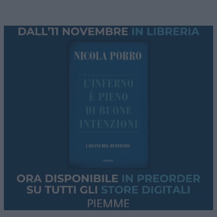
Ora si scopre che
, azienda pubblica
Montedomini
con finalità assistenziali e vertici nominati dal
Comune, ha destinato una
dozzina di
appartamenti agli affitti turistici
.