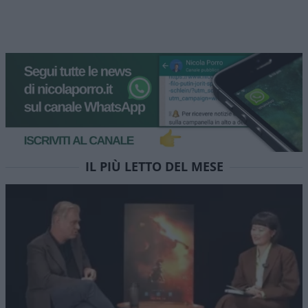
Surreale a Firenze: Comune
albergatore mentre vieta gli
affitti brevi ai privati
Sindaca Funaro nella bufera, il caso Montedomini
svela l'ipocrisia del dirigismo municipale:
immobili pubblici trasformati in alloggi turistici,
mentre i privati accusati di sottrarre case alla
città
di
Sandro Scoppa
1.9k
0
9 Agosto 2026, 5:58