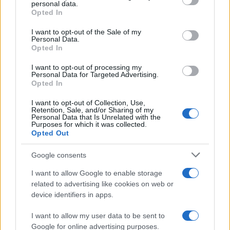
personal data.
Decideremo il modo migliore di controllare le
Opted In
nostre frontiere e a chi permetteremo di entrare
I want to opt-out of the Sale of my
nel Paese”.
Personal Data.
Opted In
I want to opt-out of processing my
Personal Data for Targeted Advertising.
Poi è stata la volta dell’Australia. Il ministro
Opted In
dell’interno Peter Dutton ha dichiarato che il suo
I want to opt-out of Collection, Use,
governo non intende firmare un accordo che
Retention, Sale, and/or Sharing of my
Personal Data that Is Unrelated with the
sacrifica le sue politiche di protezione dei confini
Purposes for which it was collected.
Opted Out
nazionali: “Non cederemo la nostra sovranità – ha
affermato – io non permetterò a degli organismi
Google consents
non eletti di dare ordini al popolo australiano”.
I want to allow Google to enable storage
related to advertising like cookies on web or
Dopo l’Australia, anche l’Ungheria ha scelto di non
device identifiers in apps.
firmare. A luglio il ministro degli esteri Peter
I want to allow my user data to be sent to
Szijjarto ha motivato la decisione dicendo che il
Google for online advertising purposes.