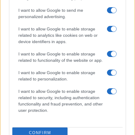
Patto globale è una minaccia per il mondo e va
I want to allow Google to send me
contro gli interessi del suo Paese: “Parte dal
personalized advertising.
presupposto che l’emigrazione sia un fenomeno
positivo e inevitabile, mentre noi lo consideriamo
I want to allow Google to enable storage
related to analytics like cookies on web or
un fatto negativo dalle conseguenze
device identifiers in apps.
estremamente gravi”.
I want to allow Google to enable storage
related to functionality of the website or app.
Il 31 ottobre l’Austria ne ha seguito l’esempio:
I want to allow Google to enable storage
“Secondo noi alcuni punti del Patto sono molto
related to personalization.
discutibili, ad esempio, il fatto di mettere sullo
I want to allow Google to enable storage
stesso piano richiedenti asilo ed emigranti
related to security, including authentication
economici”, ha spiegato il cancelliere Sebastian
functionality and fraud prevention, and other
user protection.
Kurz.
A novembre, uno dopo l’altro, si sono allineati con
CONFIRM