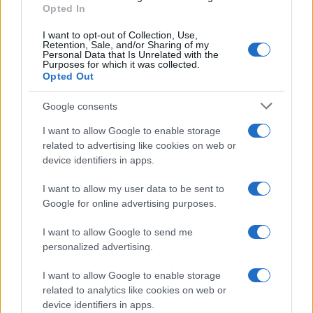
di Almaty, città simbolo del potere di Nazarbayev,
Opted In
non sono stati altro che sparuti assalti di taglia
I want to opt-out of Collection, Use,
Retention, Sale, and/or Sharing of my
ridotta, con vetrine spaccate e scontri con la
Personal Data that Is Unrelated with the
polizia, la quale ha poi sparato sulla folla
Purposes for which it was collected.
Opted Out
disarmata per volere dello stesso presidente in
carica Tokayev, il quale a sua volta ha poi dipinto i
Google consents
fatti come un pericolo terrorista sventato grazie
I want to allow Google to enable storage
all’intervento delle milizie russe, da lui stesso
related to advertising like cookies on web or
chiamate.
device identifiers in apps.
I want to allow my user data to be sent to
Tutto fa pensare ad un piano a tavolino tra Putin e
Google for online advertising purposes.
Tokayev per rimuovere il potere decennale dei
I want to allow Google to send me
Nazarbayev e riconsegnare questo tassello di ex
personalized advertising.
territorio sovietico alla Russia.
I want to allow Google to enable storage
related to analytics like cookies on web or
Il Kazakhstan resta così legato politicamente alla
device identifiers in apps.