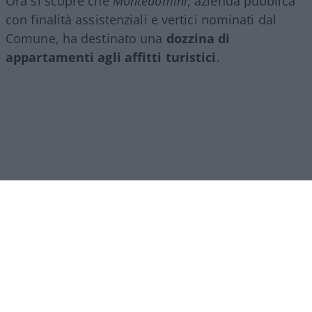
Ora si scopre che
Montedomini
, azienda pubblica
con finalità assistenziali e vertici nominati dal
Comune, ha destinato una
dozzina di
appartamenti agli affitti turistici
.
Ipocrisia comunale