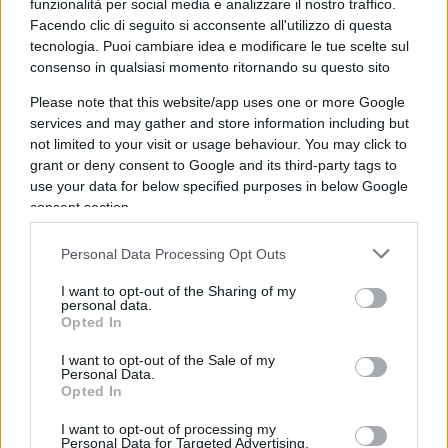
funzionalità per social media e analizzare il nostro traffico.
mercati commerciali di Almaty.
Facendo clic di seguito si acconsente all'utilizzo di questa
tecnologia. Puoi cambiare idea e modificare le tue scelte sul
consenso in qualsiasi momento ritornando su questo sito
Tokayev ha così cominciato prima ad oscurare la
Please note that this website/app uses one or more Google
famiglia di Nazarbayev, poi lo stesso Nazarbayev,
services and may gather and store information including but
estromettendolo dai servizi di sicurezza, quindi ha
not limited to your visit or usage behaviour. You may click to
richiamato attraverso Putin l’indebolimento di una
grant or deny consent to Google and its third-party tags to
figura come quella di Timur Askaruly Kulibayev –
use your data for below specified purposes in below Google
consent section.
importante oligarca, membro del board di
Gazprom
e genero di Nazarbayev, che per potere,
Personal Data Processing Opt Outs
denaro e ramificazioni sarebbe forse potuto
I want to opt-out of the Sharing of my
diventare il naturale successore di Nazarbayev –
personal data.
rafforzando così i suoi legami con Putin.
Opted In
I want to opt-out of the Sale of my
Personal Data.
Dai bollettini ufficiali che riportano il calcolo dei
Opted In
danni, dalle testimonianze dirette sul campo,
I want to opt-out of processing my
emerge chiaramente come gli scontri nelle piazze
Personal Data for Targeted Advertising.