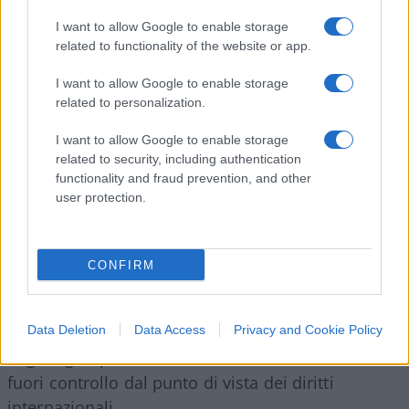
Russia, ma sul fronte energetico spartito tra
I want to allow Google to enable storage
Russia e Cina. Fu lo stesso Masimov ad aprire le
related to functionality of the website or app.
porte e consolidare i ponti con la Cina, mettendo
nelle mani di questa pezzi di asset del Paese, ma
I want to allow Google to enable storage
related to personalization.
riuscendo anche a mantenerne sempre una certa
distanza.
I want to allow Google to enable storage
related to security, including authentication
functionality and fraud prevention, and other
Il Kazakhstan si trova al centro di un crocevia
user protection.
economico e commerciale. Se la Via della Seta è
già tramontata, restano però alcune opere
infrastrutturali fondamentali, tra cui proprio i due
CONFIRM
oleodotti che hanno i loro terminal in Cina. E
quella è la regione cinese oggi più calda, ovvero lo
Xinjiang, dove si sta consumando il genocidio
Data Deletion
Data Access
Privacy and Cookie Policy
degli uiguri per mano dei cinesi, una situazione
fuori controllo dal punto di vista dei diritti
internazionali.