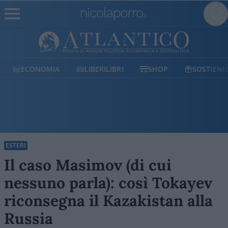
ECONOMIA
LIBERILIBRI
SHOP
SOSTIENICI
ESTERI
Il caso Masimov (di cui
nessuno parla): così Tokayev
riconsegna il Kazakistan alla
Russia