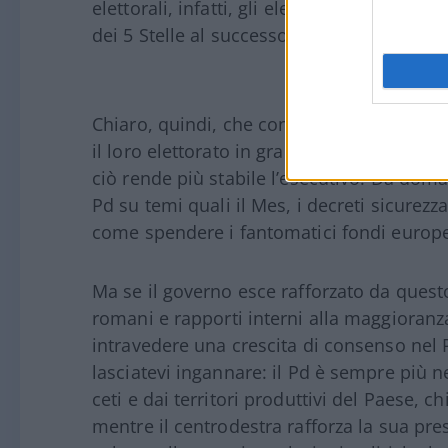
elettorali, infatti, gli elettori di centrod
dei 5 Stelle al successo del Sì.
Chiaro, quindi, che con Renzi irrilevante e 
il loro elettorato in gran parte riassorbito,
ciò rende più stabile l’esecutivo. Da domani
Pd su temi quali il Mes, i decreti sicurezza
come spendere i fantomatici fondi europ
Ma se il governo esce rafforzato da questo
romani e rapporti interni alla maggioran
intravedere una crescita di consenso nel 
lasciatevi ingannare: il Pd è sempre più 
ceti e dai territori produttivi del Paese, c
mentre il centrodestra rafforza la sua pre