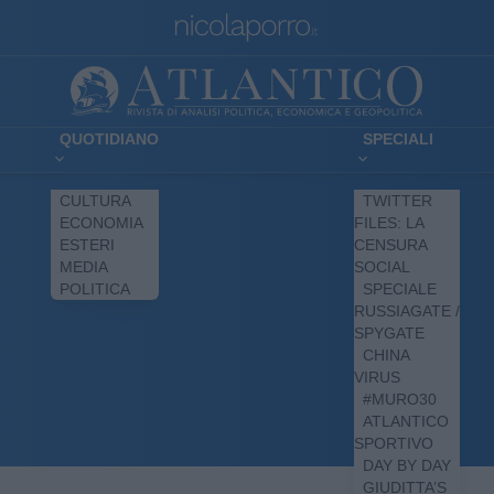
QUOTIDIANO
SPECIALI
CULTURA
TWITTER
ECONOMIA
FILES: LA
ESTERI
CENSURA
MEDIA
SOCIAL
POLITICA
SPECIALE
RUSSIAGATE /
SPYGATE
CHINA
VIRUS
#MURO30
ATLANTICO
SPORTIVO
DAY BY DAY
GIUDITTA’S