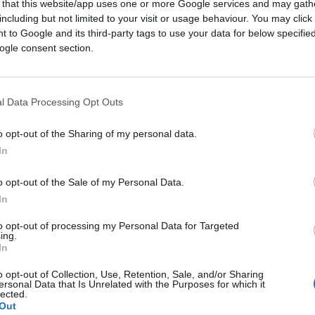
 that this website/app uses one or more Google services and may gath
on tanto al governo, che come vedremo
including but not limited to your visit or usage behaviour. You may click 
a al Pd. La sensazione è quella di una
 to Google and its third-party tags to use your data for below specifi
ogle consent section.
nia all’interno di una coalizione che presenta
l Data Processing Opt Outs
na disfatta, una Caporetto, non può certo
er uno striminzito pareggio. Scansata di
o opt-out of the Sharing of my personal data.
enere ciò che alla vigilia si negava nel
In
tica nazionale del voto. Si pretende cioè che
o opt-out of the Sale of my Personal Data.
governo e la linea Pd di abbraccio con i 5
In
to opt-out of processing my Personal Data for Targeted
ing.
In
tamente rallegrarsi: il Pd continua a
o opt-out of Collection, Use, Retention, Sale, and/or Sharing
ersonal Data that Is Unrelated with the Purposes for which it
une roccaforti, per la verità sempre più
lected.
Out
e” al potere si conferma ancora una