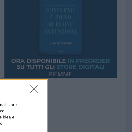
onalizzare
ico.
e idea e
to