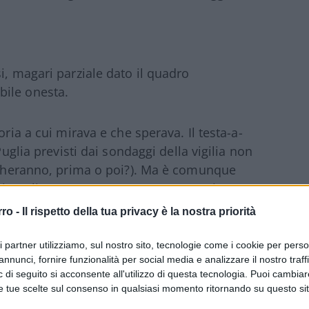
i, magari parziale dato il quadro
bile onesta.
oria a cui mirava e che sperava. Il testa-a-
Puglia previsti dai sondaggi della vigilia non
eccheranno, prima o poi?). Ma è comunque
a in palio. Ha pur sempre strappato piuttosto
 roccaforte, le Marche, e governa ora in 15
rro -
Il rispetto della tua privacy è la nostra priorità
ava ha stravinto con percentuali record, in
sari.
ri partner utilizziamo, sul nostro sito, tecnologie come i cookie per pers
annunci, fornire funzionalità per social media e analizzare il nostro traff
 di seguito si acconsente all'utilizzo di questa tecnologia. Puoi cambiar
e tue scelte sul consenso in qualsiasi momento ritornando su questo si
a che appare come un’altra occasione