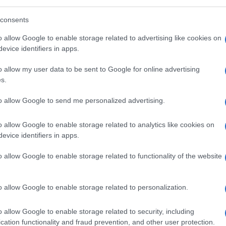
ima risorsa. Quando tutto sembra perduto,
consents
sponde. Ma soprattutto, Zingaretti può essere
elle e praticamente neutralizzato la minaccia
o allow Google to enable storage related to advertising like cookies on
evice identifiers in apps.
o allow my user data to be sent to Google for online advertising
a i partiti di maggioranza sono profondamente
s.
la compagine di governo (da azionista di
to allow Google to send me personalized advertising.
ora il Pd torna ad essere forza egemone a
mai quasi del tutto riassorbiti nella sinistra
o allow Google to enable storage related to analytics like cookies on
nsieme a Più Europa) non riesce a risultare
evice identifiers in apps.
ana. Per i 5 Stelle il 33 per cento del
o allow Google to enable storage related to functionality of the website
 scorso anno, sembrano un lontano ricordo.
za con il Pd in Liguria e nelle regioni in cui
o allow Google to enable storage related to personalization.
ntato ad andare in doppia cifra (solo in
lati in Veneto (3 per cento) e Toscana (6
o allow Google to enable storage related to security, including
aria può consolare. Come mostrano i flussi
cation functionality and fraud prevention, and other user protection.