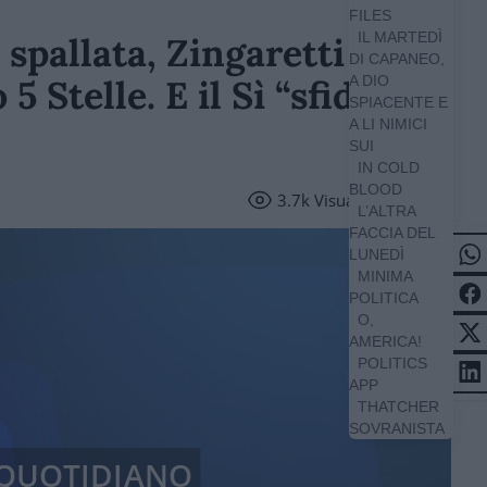
FILES
IL MARTEDÌ
 spallata, Zingaretti
DI CAPANEO,
5 Stelle. E il Sì “sfiducia”
A DIO
SPIACENTE E
A LI NIMICI
SUI
IN COLD
BLOOD
3.7k
Visualizzazioni
L’ALTRA
FACCIA DEL
LUNEDÌ
MINIMA
POLITICA
O,
AMERICA!
POLITICS
APP
THATCHER
SOVRANISTA
/ QUOTIDIANO