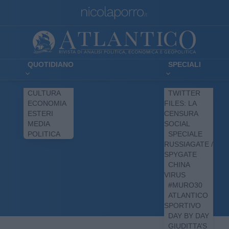
QUOTIDIANO
SPECIALI
CULTURA
TWITTER
ECONOMIA
FILES: LA
ESTERI
CENSURA
MEDIA
SOCIAL
POLITICA
SPECIALE
RUSSIAGATE /
SPYGATE
CHINA
VIRUS
#MURO30
ATLANTICO
SPORTIVO
DAY BY DAY
GIUDITTA’S