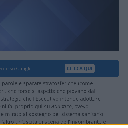
ferite su Google
CLICCA QUI
i parole e sparate stratosferiche (come i
eri, che forse si aspetta che piovano dal
i strategia che l’Esecutivo intende adottare
orni fa, proprio qui su
Atlantico
, avevo
 e mirato al sostegno del sistema sanitario
l’altro un’uscita di scena dell’ingombrante e