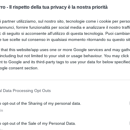
omia in modo da ridare fiato al settore
rro -
Il rispetto della tua privacy è la nostra priorità
ri partner utilizziamo, sul nostro sito, tecnologie come i cookie per pers
annunci, fornire funzionalità per social media e analizzare il nostro traff
 di seguito si acconsente all'utilizzo di questa tecnologia. Puoi cambiar
ia non è stata nemmeno presa in
e tue scelte sul consenso in qualsiasi momento ritornando su questo si
iace perché vorrà dire precludere
are presto in carreggiata su basi più solide
 that this website/app uses one or more Google services and may gath
including but not limited to your visit or usage behaviour. You may click 
overno con uno stanziamento di 25 miliardi va
 to Google and its third-party tags to use your data for below specifi
la auspicata, e si tratta di un’occasione
ogle consent section.
e, in un momento di così grande emergenza,
ente nutre verso i privati e le loro capacità.
l Data Processing Opt Outs
do 600 milioni dopo che, giusto per
o opt-out of the Sharing of my personal data.
nte da 900 milioni nel 2017 (finito nel
In
 stato) e di un altro di 400 milioni nel
o opt-out of the Sale of my Personal Data.