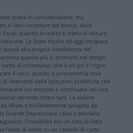
eno presa in considerazione, ma
vato si lasci incantare dai bonus, dalle
fiscali quando in realtà si tratta di misure
essione. Lo Stato risulta ad oggi incapace
e quindi alla propria interferenza nel
sastrosa quanto più si protrarrà nel tempo.
n tanto al
coronavirus
, che è un po’ il “cigno
occare il vaso, quanto a un’economia resa
e di interventi delle istituzioni pubbliche che
 rimanere sul mercato e continuare nei loro
risorse secondo criteri sani. La visione
 da Mises e brillantemente spiegata da
la Grande Depressione calza a pennello
gonisti: l’instabilità era un dato di fatto
 folata di vento su un castello di carte.