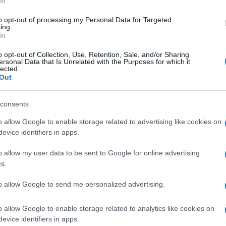
In
to opt-out of processing my Personal Data for Targeted
ing.
mascherine e disinfettanti dimostrando non
In
miche della domanda e dell’offerta, ma
o opt-out of Collection, Use, Retention, Sale, and/or Sharing
a letteratura italiana,
“I Promessi Sposi”
, e
ersonal Data that Is Unrelated with the Purposes for which it
lected.
’assalto al forno delle grucce?
Out
vii degli adempimenti fiscali, senza nemmeno
consents
erimento strutturale e tangibile del carico
o allow Google to enable storage related to advertising like cookies on
evice identifiers in apps.
o allow my user data to be sent to Google for online advertising
s.
a il momento. Ci sono però anche altri
to allow Google to send me personalized advertising.
dente del Consiglio, e spero vivamente che
 “reato” di tradimento o una “mancanza di
o allow Google to enable storage related to analytics like cookies on
li ultimi giorni da parte di esponenti della
evice identifiers in apps.