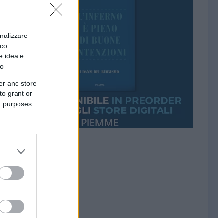
onalizzare
ico.
e idea e
to
er and store
to grant or
ed purposes