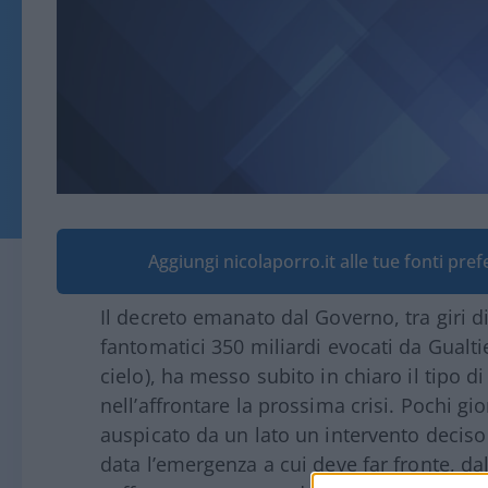
Aggiungi nicolaporro.it alle tue fonti pre
Il decreto emanato dal Governo, tra giri d
fantomatici 350 miliardi evocati da Gualti
cielo), ha messo subito in chiaro il tipo d
nell’affrontare la prossima crisi. Pochi gi
auspicato da un lato un intervento deciso
data l’emergenza a cui deve far fronte, dal