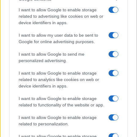
istituzionale (magari affiancando alla riduzione del
numero dei parlamentari un sistema uninominale
I want to allow Google to enable storage
related to advertising like cookies on web or
all’inglese, che permetterebbe un legame diretto
device identifiers in apps.
tra eletti e territori nonché una maggior selezione
dei candidati), a coloro che si accontentano di un
I want to allow my user data to be sent to
Google for online advertising purposes.
minimo taglio dei costi della politica.
I want to allow Google to send me
Forza Italia per evitare ripercussioni politiche ha
personalized advertising.
preferito non partecipare al voto. I Dem, al
I want to allow Google to enable storage
contrario, appaiono stretti in una morsa, in una
related to analytics like cookies on web or
situazione
lose-lose
. Tralasciando le piccole
device identifiers in apps.
incoerenze di cui la politica è piena, non rimane
I want to allow Google to enable storage
altra scelta all’infuori dell’alternativa fra uno
related to functionality of the website or app.
schianto imminente nei sondaggi e una probabile
I want to allow Google to enable storage
sconfitta in una eventuale prova di forza
related to personalization.
referendaria contro il taglio. Che potrebbe indurre
Renzi ad approfittarne, cogliendo la palla al balzo
I want to allow Google to enable storage