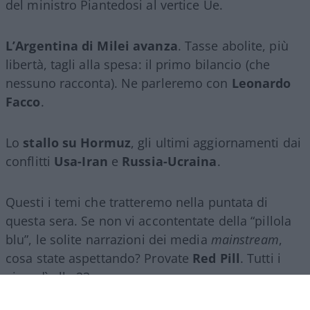
del ministro Piantedosi al vertice Ue.
L’Argentina di Milei avanza
. Tasse abolite, più
libertà, tagli alla spesa: il primo bilancio (che
nessuno racconta). Ne parleremo con
Leonardo
Facco
.
Lo
stallo su Hormuz
, gli ultimi aggiornamenti dai
conflitti
Usa-Iran
e
Russia-Ucraina
.
Questi i temi che tratteremo nella puntata di
questa sera. Se non vi accontentate della “pillola
blu”, le solite narrazioni dei media
mainstream
,
cosa state aspettando? Provate
Red Pill
. Tutti i
giovedì alle 23
su
NicolaPorro.it
,
Atlanticoquotidiano.it
e i rispettivi