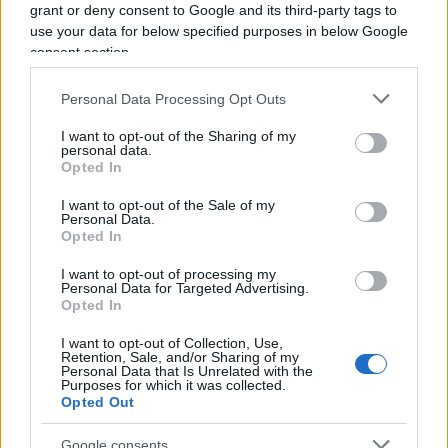
grant or deny consent to Google and its third-party tags to
quel 4 dicembre 2016, data di svolta per la politica
use your data for below specified purposes in below Google
italiana e triste epilogo del rottamatore di
consent section.
Pontassieve, il Pd avrebbe in mano un vera e
propria arma politica, a dir poco profittevole,
Personal Data Processing Opt Outs
quella della difesa “della Costituzione più bella del
I want to opt-out of the Sharing of my
mondo”.
personal data.
Opted In
I want to opt-out of the Sale of my
Personal Data.
I tempi cambiano ed oggi, il Pd, opponendosi ad
Opted In
una riforma popolarissima, rischia di apparire
I want to opt-out of processing my
Personal Data for Targeted Advertising.
sempre più, agli occhi di una opinione pubblica
Opted In
polarizzata, come il partito dei privilegi. La
riduzione del numero dei parlamentari piace alla
I want to opt-out of Collection, Use,
Retention, Sale, and/or Sharing of my
maggior parte degli elettori: dai più riformatori,
Personal Data that Is Unrelated with the
Purposes for which it was collected.
che vorrebbero si aprisse la concreta occasione
Opted Out
per una tanto auspicata riforma del sistema
Google consents