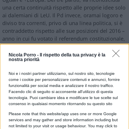
una certa continuità rispetto alle proprie idee solo
ai dalemiani di LeU. Il Pd invece, oramai logoro e
diviso tra correnti, privo di una linea politica, si è
contraddetto rispetto alle sue posizioni del 2016 –
anno in cui fu votato il referendum costituzionale,
che tra le varie modifiche alla Costituzione
avrebbe apportato anche una riduzione drastica
Nicola Porro -
Il rispetto della tua privacy è la
nostra priorità
del numero di senatori da 315 a 100, nonché una
modifica della composizione e delle competenze
Noi e i nostri partner utilizziamo, sul nostro sito, tecnologie
ad esso oggi attribuite. Insomma, una proposta
come i cookie per personalizzare contenuti e annunci, fornire
molto più spinta di un “semplice” taglio.
funzionalità per social media e analizzare il nostro traffico.
Facendo clic di seguito si acconsente all'utilizzo di questa
tecnologia. Puoi cambiare idea e modificare le tue scelte sul
Parimenti la levata di scudi contro la
consenso in qualsiasi momento ritornando su questo sito
“destrutturazione della democrazia
Please note that this website/app uses one or more Google
rappresentativa” suona come già sentita e riapre
services and may gather and store information including but
scenari politicamente già visti. Se non fosse per
not limited to your visit or usage behaviour. You may click to