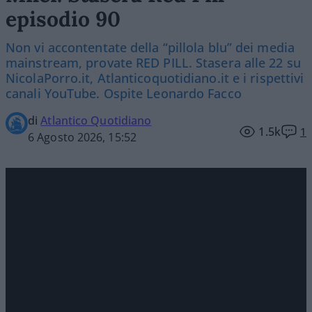
episodio 90
Non vi accontentate della “pillola blu” dei media
mainstream, provate RED PILL. Stasera alle 22 su
NicolaPorro.it, Atlanticoquotidiano.it e i rispettivi
canali YouTube. Ospite Leonardo Facco
di
Atlantico Quotidiano
1.5k
1
6 Agosto 2026, 15:52