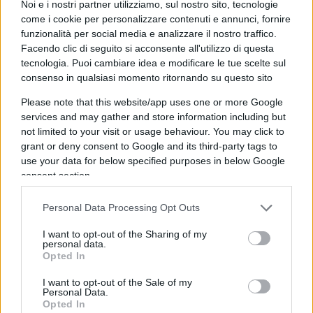
Noi e i nostri partner utilizziamo, sul nostro sito, tecnologie
imporre la loro volontà a forza di
like
sostituendo
come i cookie per personalizzare contenuti e annunci, fornire
alla realtà concreta quella virtuale. Un caso
funzionalità per social media e analizzare il nostro traffico.
emblematico si verificò da noi alcuni anni orsono
Facendo clic di seguito si acconsente all'utilizzo di questa
tecnologia. Puoi cambiare idea e modificare le tue scelte sul
con la candidatura di Stefano Rodotà alla
consenso in qualsiasi momento ritornando su questo sito
presidenza della Repubblica. Qui non contavano
tanto le opinioni sulla bontà di tale candidatura,
Please note that this website/app uses one or more Google
services and may gather and store information including but
circa la quale ognuno era libero di dire la sua.
not limited to your visit or usage behaviour. You may click to
Importava piuttosto il numero davvero esiguo di
grant or deny consent to Google and its third-party tags to
“voti” ricevuti nelle
Quiriniadi
grilline, poco più di
use your data for below specified purposes in below Google
consent section.
4.000.
Personal Data Processing Opt Outs
I want to opt-out of the Sharing of my
Eppure, tanto bastò per orchestrare una
personal data.
Opted In
campagna dominata da un’unica domanda:
“Perché no a Rodotà”? Né valse rammentare che:
I want to opt-out of the Sale of my
Personal Data.
1) nel nostro ordinamento il presidente non si
Opted In