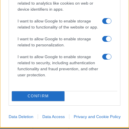
related to analytics like cookies on web or
quel contesto – così diverso dal nostro – il
premier
device identifiers in apps.
è giunto a dire che “Internet può funzionare da
valvola del vapore di una società, ma può servire
I want to allow Google to enable storage
related to functionality of the website or app.
anche per provocare incendi: sul
web
è molto più
facile essere contro che a favore di qualcosa”.
I want to allow Google to enable storage
related to personalization.
I want to allow Google to enable storage
E proprio questo è il nodo cruciale. La capacità di
related to security, including authentication
functionality and fraud prevention, and other
leadership
non s’impara sui banchi di scuola, è
user protection.
una dote innata. Tuttavia, per esplicitarsi, ha
bisogno di esperienza e di tempi piuttosto lunghi
per la sua sedimentazione. Proprio il contrario di
CONFIRM
quanto avviene oggi, nell’era della Rete. Un
leader
potenziale viene spesso bruciato dalla velocità
delle reazioni virtuali, e ai governi non si lascia il
Data Deletion
Data Access
Privacy and Cookie Policy
lasso di tempo necessario per dare stabilità alla