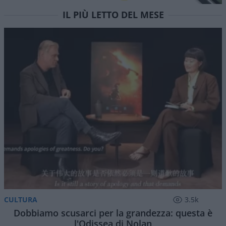
IL PIÙ LETTO DEL MESE
CULTURA
3.5k
Dobbiamo scusarci per la grandezza: questa è
l'Odissea di Nolan