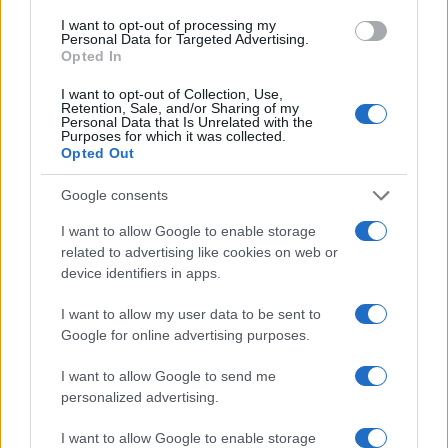
sceglie in quel modo, 2) coloro che l’hanno votato
I want to opt-out of processing my
nelle consultazioni online rappresentano
Personal Data for Targeted Advertising.
Opted In
comunque un’esigua minoranza, e 3) agendo così
non si tiene conto degli svariati milioni di cittadini
I want to opt-out of Collection, Use,
Retention, Sale, and/or Sharing of my
“non connessi”. Il mito della “democrazia diretta”
Personal Data that Is Unrelated with the
Purposes for which it was collected.
ha continuato a imperversare, pur essendo
Opted Out
evidente che anche in una presunta democrazia di
quel tipo vince chi conquista la maggioranza dei
Google consents
suffragi.
I want to allow Google to enable storage
related to advertising like cookies on web or
device identifiers in apps.
Ma, come dicevo prima, è utile sottolineare che
questo tipo di mentalità si sta diffondendo un po’
I want to allow my user data to be sent to
ovunque. Da citare il caso di Singapore, piccolo ed
Google for online advertising purposes.
efficientissimo Stato asiatico, retto da una
I want to allow Google to send me
tecnocrazia che non esita a porre limiti alle libertà
personalized advertising.
democratiche per salvaguardare una stabilità
I want to allow Google to enable storage
concepita quale bene supremo. Ebbene, anche in