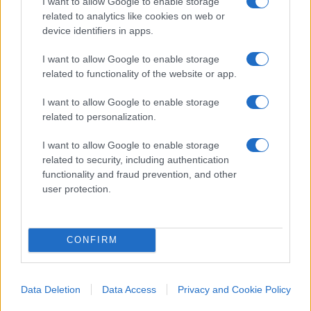
I want to allow Google to enable storage
I dubbi di altri Paesi alleati sul grande progetto di
related to analytics like cookies on web or
Pechino stanno nel frattempo crescendo in modo
device identifiers in apps.
esponenziale, e spiace constatare quanto poco se
I want to allow Google to enable storage
ne parli in Italia, prima nazione europea ad averlo
related to functionality of the website or app.
sottoscritto ai tempi del primo governo Conte,
I want to allow Google to enable storage
non solo grazie alla spinta filo-cinese del
related to personalization.
movimento grillino.
I want to allow Google to enable storage
related to security, including authentication
functionality and fraud prevention, and other
Il tentativo è anche quello di coinvolgere India,
user protection.
Giappone, Filippine, Corea del Sud, Vietnam e
altre potenze regionali in una strategia che punta
CONFIRM
a contrastare l’espansionismo della Repubblica
Popolare Cinese nei mari asiatici (e non solo). Alla
sempre più potente flotta di Pechino è stato
Data Deletion
Data Access
Privacy and Cookie Policy
sinora consentito di scorrazzare liberamente in