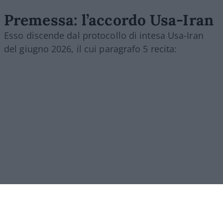
Premessa: l’accordo Usa-Iran
Esso discende dal protocollo di intesa Usa-Iran
del giugno 2026, il cui paragrafo 5 recita:
[5.1.] “Con la firma del presente Memorandum