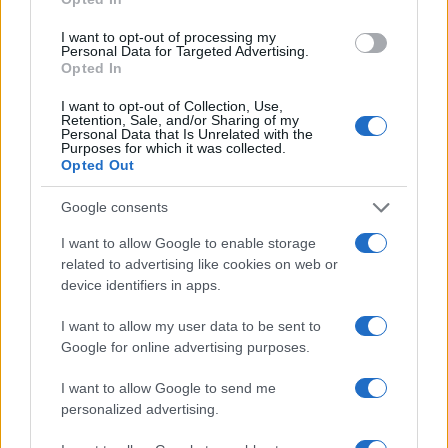
anche dimostrare di possedere i mezzi per
I want to opt-out of processing my
difendersi (ed eventualmente offendere)
Personal Data for Targeted Advertising.
Opted In
dispiegando una forza bellica credibile.
I want to opt-out of Collection, Use,
Retention, Sale, and/or Sharing of my
Personal Data that Is Unrelated with the
Purposes for which it was collected.
Di qui il tentativo, finora riuscito solo
Opted Out
parzialmente, di ricostruire rapporti attivi di
Google consents
partnership
con le nazioni del Commonwealth
britannico, in primo luogo Australia, Canada e
I want to allow Google to enable storage
related to advertising like cookies on web or
Nuova Zelanda. E i segnali positivi, in effetti, ci
device identifiers in apps.
sono. Per esempio l’Australia si è recentemente
ritirata dal progetto cinese della “Nuova Via della
I want to allow my user data to be sent to
Google for online advertising purposes.
Seta”, fortemente voluto da Xi Jinping per ribadire
la strategia cinese di rimpiazzare in tempi brevi gli
I want to allow Google to send me
Stati Uniti quale prima potenza mondiale.
personalized advertising.