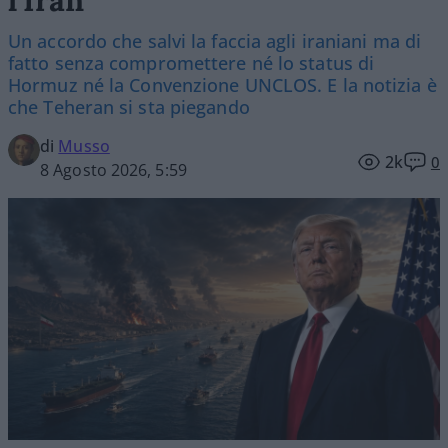
Un accordo che salvi la faccia agli iraniani ma di
fatto senza compromettere né lo status di
Hormuz né la Convenzione UNCLOS. E la notizia è
che Teheran si sta piegando
di
Musso
2k
0
8 Agosto 2026, 5:59