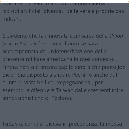
quei mari, creando addirittura una catena di
isolotti artificiali diventati delle vere e proprie basi
militari.
È evidente che la rinnovata comparsa della
Union
Jack
in Asia avrà senso soltanto se sarà
accompagnata da un’intensificazione della
presenza militare americana in quel contesto.
Finora non si è ancora capito sino a che punto Joe
Biden sia disposto a sfidare Pechino anche dal
punto di vista bellico. Impegnandosi, per
esempio, a difendere Taiwan dalle crescenti mire
annessionistiche di Pechino.
Tuttavia, come si diceva in precedenza, la mossa