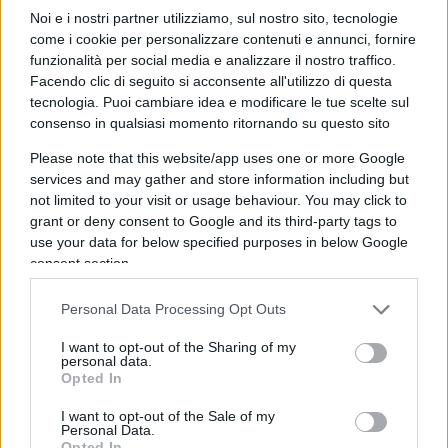
l’ex colonia che, secondo gli accordi stipulati ai
Noi e i nostri partner utilizziamo, sul nostro sito, tecnologie
tempi di Deng Xiaoping, avrebbe dovuto
come i cookie per personalizzare contenuti e annunci, fornire
mantenere un ordinamento autonomo (e
funzionalità per social media e analizzare il nostro traffico.
Facendo clic di seguito si acconsente all'utilizzo di questa
democratico) fino al 2047. Accordi poi stracciati
tecnologia. Puoi cambiare idea e modificare le tue scelte sul
senza alcuna remora da Xi Jinping e dal suo
consenso in qualsiasi momento ritornando su questo sito
gruppo dirigente, che hanno “normalizzato” con la
Please note that this website/app uses one or more Google
forza bruta la città-isola imponendovi il modello
services and may gather and store information including but
di governo dittatoriale e autoritario in vigore a
not limited to your visit or usage behaviour. You may click to
Pechino dal lontano 1949.
grant or deny consent to Google and its third-party tags to
use your data for below specified purposes in below Google
consent section.
Il Regno Unito vuole insomma recuperare il “ruolo
attivo” nella politica internazionale che aveva
Personal Data Processing Opt Outs
perduto negli anni dell’adesione all’Unione
I want to opt-out of the Sharing of my
europea. Una struttura costruita su basi astratte e
personal data.
Opted In
di tipo puramente mercantilistico, senza tenere in
alcun conto il fatto che, per farsi rispettare da
I want to opt-out of the Sale of my
Personal Data.
Paesi autoritari e potenzialmente ostili, occorre
Opted In