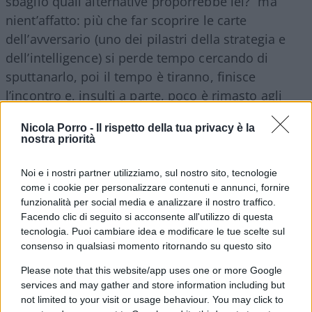
sbaglio quali alternative proporrebbe lei?” ma
nient’affatto: più che far scoprire le carte
dell’avversario (uno dei pilastri della strategia e
dell’intelligence) si perde tempo cercando di
sputtanarlo, poi il tempo è tiranno, finisce
l’incontro e, insulti a parte, poco è rimasto agli
uditori.
Nicola Porro -
Il rispetto della tua privacy è la
nostra priorità
Per quanto sia tramontata l’epoca dei grandi
oratori, e certamente la gente degli stessi possa
Noi e i nostri partner utilizziamo, sul nostro sito, tecnologie
come i cookie per personalizzare contenuti e annunci, fornire
benissimo farne a meno, ciò che sembra contare
funzionalità per social media e analizzare il nostro traffico.
è portare colpi all’impazzata contro il
Facendo clic di seguito si acconsente all'utilizzo di questa
contendente, con una tattica che non paga non
tecnologia. Puoi cambiare idea e modificare le tue scelte sul
consenso in qualsiasi momento ritornando su questo sito
soltanto nell’agone politico, ma nemmeno in
campo militare né in quello sportivo. Una guerra
Please note that this website/app uses one or more Google
non si vince di certo menando all’impazzata
services and may gather and store information including but
not limited to your visit or usage behaviour. You may click to
cannonate a casaccio in direzione del nemico,