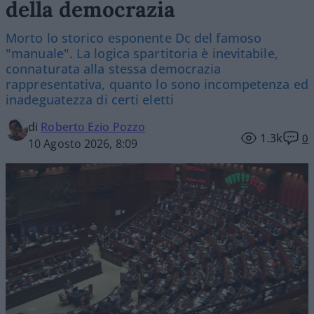
della democrazia
Morto lo storico esponente Dc del famoso
"manuale". La logica spartitoria è inevitabile,
connaturata alla stessa democrazia
rappresentativa, quanto lo sono incompetenza ed
inadeguatezza di certi eletti
di
Roberto Ezio Pozzo
1.3k
0
10 Agosto 2026, 8:09