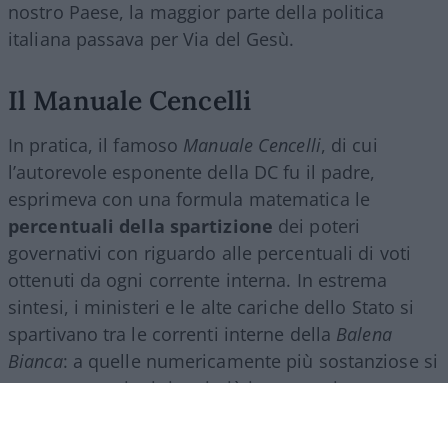
nostro Paese, la maggior parte della politica
italiana passava per Via del Gesù.
Il Manuale Cencelli
In pratica, il famoso
Manuale Cencelli
, di cui
l’autorevole esponente della DC fu il padre,
esprimeva con una formula matematica le
percentuali della spartizione
dei poteri
governativi con riguardo alle percentuali di voti
ottenuti da ogni corrente interna. In estrema
sintesi, i ministeri e le alte cariche dello Stato si
spartivano tra le correnti interne della
Balena
Bianca
: a quelle numericamente più sostanziose si
assegnavano i ministeri più importanti, come
quello degli Interni o il dicastero degli Esteri,
mentre le correnti minoritarie del partito di