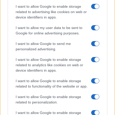
dalla stampa, spesso faziosa e mendace. Se
I want to allow Google to enable storage
ancora il voto ha un peso, evidentemente viene
related to advertising like cookies on web or
conferito (il termine è corretto, perché col voto si
device identifiers in apps.
conferisce un mandato rappresentativo) anche ai
I want to allow my user data to be sent to
non pochi candidati che parlano malissimo
Google for online advertising purposes.
l’italiano, lo scrivono peggio e non sono certo dei
campioni di logica, quando non siano assoluti
I want to allow Google to send me
personalized advertising.
ignoranti, perché prevale addirittura l’aspetto
fisico e la simpatia istintiva rispetto alla sostanza.
I want to allow Google to enable storage
Se poi si provenga da qualche trasmissione
related to analytics like cookies on web or
device identifiers in apps.
leggere della tv il successo è quasi certo.
I want to allow Google to enable storage
Potrebbe essere che, alla fine, i parlamentari
related to functionality of the website or app.
siano semplicemente dei numeri a comporre i
I want to allow Google to enable storage
ranghi di questo o di quel partito? Mettiamola
related to personalization.
come preferiamo, ma sostanzialmente si vota un
I want to allow Google to enable storage
partito e spesso anche alle elezioni