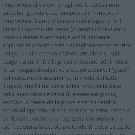
rimprovera di volere la ragione, la stessa non
sarebbe, guarda caso, proprio di chi muove il
rimprovero. Siamo diventati così illogici, che il
buffo sillogismo del treno (
la nonna corre-il treno
corre-la nonna è un treno
) è assolutamente
applicabile a tanta parte del ragionamento teorico
dei guru della comunicazione attuale e su tali
esagerazioni di facile presa si basano addirittura
le campagne divulgative a scopo sociale. I
“giusti”
del
mainstream
assumono, in modo del tutto
illogico, che l’altra parte abbia torto sulla base
della apodittica certezza di essere nel giusto,
senz’alcun onere della prova e senza sentirsi
tenuti ad approfondire le tematiche altrui prima di
confutarle. Anche una ragazzina che nemmeno
più frequenta la scuola pretende di dettare regole
ai potenti del mondo, ed a tantissima gente tale