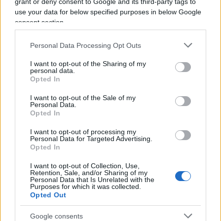
grant or deny consent to Google and its third-party tags to
lasciando scoperte le difese ed il sostenimento e
use your data for below specified purposes in below Google
ricambio delle truppe, così come una squadra di
consent section.
calcio non potrà mai vincere un campionato coi
Personal Data Processing Opt Outs
soli attaccanti. La logica a cui si attiene la strategia
(che armonizza le azioni tattiche in un disegno più
I want to opt-out of the Sharing of my
personal data.
ampio e armonico) sembra essere del tutto
Opted In
trascurata proprio da quelli che dovrebbero
I want to opt-out of the Sale of my
insegnarcela prima di proporsi come nostri
Personal Data.
Opted In
comandanti.
I want to opt-out of processing my
Personal Data for Targeted Advertising.
Opted In
Per avere consenso diffuso basterà dunque
I want to opt-out of Collection, Use,
valutare a come uno razzoli, piuttosto che a come
Retention, Sale, and/or Sharing of my
Personal Data that Is Unrelated with the
parli? Da un certo punto di vista, sì, sia pur con
Purposes for which it was collected.
Opted Out
tutte le difficoltà di valutare qualcuno mettendo
assieme frammenti, gesti episodici, fatti riportati
Google consents