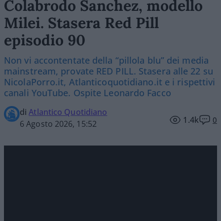
Colabrodo Sanchez, modello
Milei. Stasera Red Pill
episodio 90
Non vi accontentate della “pillola blu” dei media
mainstream, provate RED PILL. Stasera alle 22 su
NicolaPorro.it, Atlanticoquotidiano.it e i rispettivi
canali YouTube. Ospite Leonardo Facco
di
Atlantico Quotidiano
1.4k
0
6 Agosto 2026, 15:52