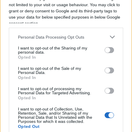
impeachment, a lungo promessa durante la
not limited to your visit or usage behaviour. You may click to
campagna elettorale, anche se quasi sicuramente
grant or deny consent to Google and its third-party tags to
destinata a morire al Senato che è sotto il
use your data for below specified purposes in below Google
consent section.
controllo del Repubblicani, come
precedentemente sottolineato.
Personal Data Processing Opt Outs
I want to opt-out of the Sharing of my
personal data.
Opted In
La musica ed il clima sono quindi certamente
molto diversi rispetto a quando i Repubblicani
I want to opt-out of the Sale of my
Personal Data.
avevano il controllo assoluto del panorama
Opted In
politico del Paese tenendo le redini sia del Senato
I want to opt-out of processing my
sia della Camera dei Rappresentati, proprio come
Personal Data for Targeted Advertising.
sostengono i
mainstream media
. In altre parole,
Opted In
Trump ora deve fare i conti con il fatto che ad
I want to opt-out of Collection, Use,
Retention, Sale, and/or Sharing of my
ogni sua azione legislativa corrisponderà
Personal Data that Is Unrelated with the
Purposes for which it was collected.
un’azione uguale e opposta dei Democratici che
Opted Out
ora hanno (finalmente) le armi istituzionali per