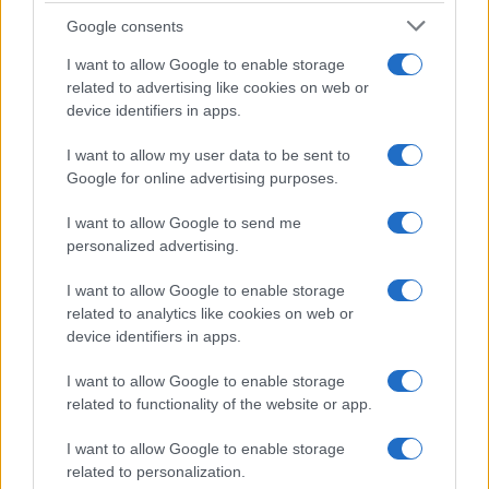
difendersi.
Google consents
I want to allow Google to enable storage
Ma è possibile anche dare una lettura molto
related to advertising like cookies on web or
device identifiers in apps.
diversa del controllo della Camera dei
Rappresentanti da parte dei Democratici, come ad
I want to allow my user data to be sent to
esempio fa molto acutamente il
Daily Wire
. Questo
Google for online advertising purposes.
quotidiano – diretto dall’icona conversatrice Ben
I want to allow Google to send me
Shapiro – sostiene che una Camera bassa a
personalized advertising.
maggioranza Dem potrebbe essere “un regalo di
I want to allow Google to enable storage
Natale” a sorpresa per Trump. La
speaker
che tutti
related to analytics like cookies on web or
si aspettano venga nominata è infatti Nanci
device identifiers in apps.
Pelosi. Nanci Pelosi è una politica italo-americana
di lungo corso che ha il completo supporto della
I want to allow Google to enable storage
related to functionality of the website or app.
leadership dei Democratici (questo è dovuto alla
sua straordinaria capacità di
fundraising
) ma che è
I want to allow Google to enable storage
mal vista dall’elettore medio americano, in
related to personalization.