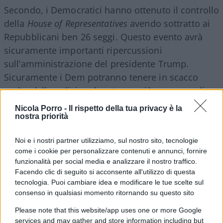
Secondo, i Democratici hanno ottenuto il controllo
della
House of Representatives
avendo sottratto ai
Repubblicani ben 26 seggi. Questo evento avrà
sicuramente importanti ripercussioni
sull’amministrazione del presidente Trump.
Sicuramente i Dem potranno tenere in scacco
molte delle policies che stanno più a cuore agli
elettori di Trump e alle quali invece i loro elettori
Nicola Porro -
Il rispetto della tua privacy è la
si oppongono ad ogni costo, come la costruzione
nostra priorità
del muro lungo il confine con il Messico e
Noi e i nostri partner utilizziamo, sul nostro sito, tecnologie
l’abrogazione del DACA, ovvero della legge che
come i cookie per personalizzare contenuti e annunci, fornire
protegge e tutela lo stato dei cosiddetti
funzionalità per social media e analizzare il nostro traffico.
“dreamers”
, ovvero chi è arrivato in America da
Facendo clic di seguito si acconsente all'utilizzo di questa
tecnologia. Puoi cambiare idea e modificare le tue scelte sul
bambino/figlio di immigrati irregolari. Inoltre, il
consenso in qualsiasi momento ritornando su questo sito
controllo della Camera dei Rappresentati permette
ai Democratici di iniziare una procedura di
Please note that this website/app uses one or more Google
services and may gather and store information including but