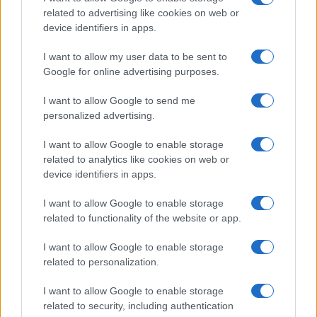
related to advertising like cookies on web or
Da noi invece è una
moda inventata
: so anche
device identifiers in apps.
da chi, ma non faccio nomi, perché poi questi
I want to allow my user data to be sent to
mandano denunce a destra e a manca. Si tratta di
Google for online advertising purposes.
un sito che non è un vero centro meteo: si è
inventato questa cosa. Che piace ai media.
I want to allow Google to send me
personalized advertising.
Disinformazione: colpa dei
I want to allow Google to enable storage
related to analytics like cookies on web or
giornalisti
device identifiers in apps.
Perché al giornalista piace avere il titolone,
“arriva
I want to allow Google to enable storage
Caronte, si salvi chi può”
. Però in realtà quel
related to functionality of the website or app.
giornalista dovrebbe anche pensarci su: ma è
I want to allow Google to enable storage
giusto dare un titolo del genere con questo
related to personalization.
Caronte? Chi l’ha nominato così? Che cos’è questo
I want to allow Google to enable storage
Caronte?
related to security, including authentication