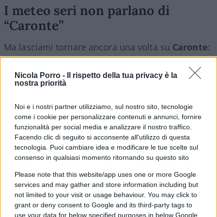
I meteo seri non parlano di
“Caronte”
Ma lasciami tornare ancora una volta su
Caronte
:
non esiste Caronte! Dobbiamo dirlo chiaramente:
gli avvertimenti alla popolazione sono dati gli enti
Nicola Porro -
Il rispetto della tua privacy è la
nostra priorità
seri: in Italia, la Protezione Civile.
Noi e i nostri partner utilizziamo, sul nostro sito, tecnologie
Queste allerte fino troppo esagerate le abbiamo
come i cookie per personalizzare contenuti e annunci, fornire
adesso che si parla di caldo, ma alle volte anche
funzionalità per social media e analizzare il nostro traffico.
Facendo clic di seguito si acconsente all'utilizzo di questa
quando si parla di precipitazioni. E
ogni volta
tecnologia. Puoi cambiare idea e modificare le tue scelte sul
sembra che moriremo tutti
.
consenso in qualsiasi momento ritornando su questo sito
Please note that this website/app uses one or more Google
Quindi c’è questo aspetto, questa
mania di
services and may gather and store information including but
urlare all’evento eccezionale
e la popolazione
not limited to your visit or usage behaviour. You may click to
grant or deny consent to Google and its third-party tags to
subisce il tutto, non capendoci più niente.
use your data for below specified purposes in below Google