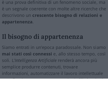
è una prova definitiva di un fenomeno sociale, ma
è un segnale coerente con molte altre ricerche che
descrivono un
crescente bisogno di relazioni e
appartenenza
.
Il bisogno di appartenenza
Siamo entrati in un’epoca paradossale. Non siamo
mai stati così connessi
e, allo stesso tempo, così
soli. L’
Intelligenza Artificiale
renderà ancora più
semplice produrre contenuti, trovare
informazioni, automatizzare il lavoro intellettuale
e perfino intrattenere conversazioni. Gli algoritmi
ci accompagneranno in ogni momento della
giornata e lo schermo diventerà sempre più il
filtro attraverso cui guardiamo il mondo.