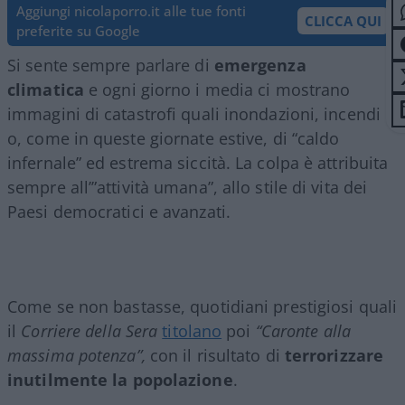
Aggiungi nicolaporro.it alle tue fonti
CLICCA QUI
preferite su Google
Si sente sempre parlare di
emergenza
climatica
e ogni giorno i media ci mostrano
immagini di catastrofi quali inondazioni, incendi
o, come in queste giornate estive, di “caldo
infernale” ed estrema siccità. La colpa è attribuita
sempre all’”attività umana”, allo stile di vita dei
Paesi democratici e avanzati.
Come se non bastasse, quotidiani prestigiosi quali
il
Corriere della Sera
titolano
poi
“Caronte alla
massima potenza”,
con il risultato di
terrorizzare
inutilmente la popolazione
.