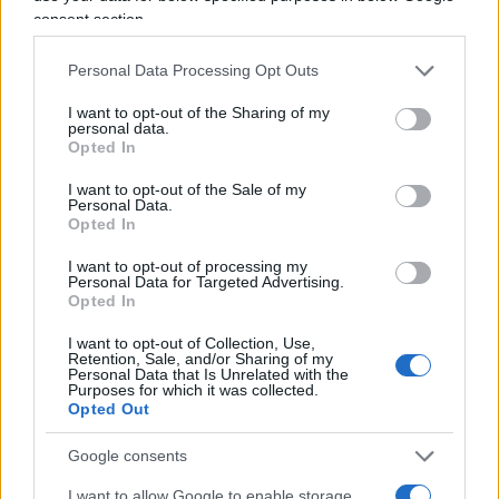
consent section.
MHB: Ricordiamo tutti il colonnello Bernacca: una
Personal Data Processing Opt Outs
persona sempre moderata, tranquillizzante. Ci
parlava delle sue isobare e oggi parliamo di
I want to opt-out of the Sharing of my
personal data.
“bombe d’acqua”
. Lo ho sentito anche ieri sera su
Opted In
Giornale Radio
, bombe d’acqua ripetuto così, con
I want to opt-out of the Sale of my
nonchalance
. O Caronte. Quando è iniziata questa
Personal Data.
abitudine dei nomi e chi l’ha inventata?
Opted In
I want to opt-out of processing my
Personal Data for Targeted Advertising.
PC: Viene dall’America, dove danno i
nomi agli
Opted In
uragani
, però i nomi degli uragani sono nomi
I want to opt-out of Collection, Use,
stabiliti dall’Organizzazione meteorologica
Retention, Sale, and/or Sharing of my
Personal Data that Is Unrelated with the
mondiale, parte dell’Onu, quindi un ente molto
Purposes for which it was collected.
Opted Out
serio. Ed è una cosa utile per le allerte della
popolazione: attenzione,
Katrina
di categoria 5
Google consents
colpirà Houston mentre
Klara
colpirà la Florida.
I want to allow Google to enable storage