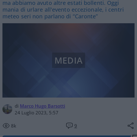
ma abbiamo avuto altre estati bollenti. Oggi
mania di urlare all'evento eccezionale, i centri
meteo seri non parlano di “Caronte”
MEDIA
di
Marco Hugo Barsotti
24 Luglio 2023, 5:57
8k
9