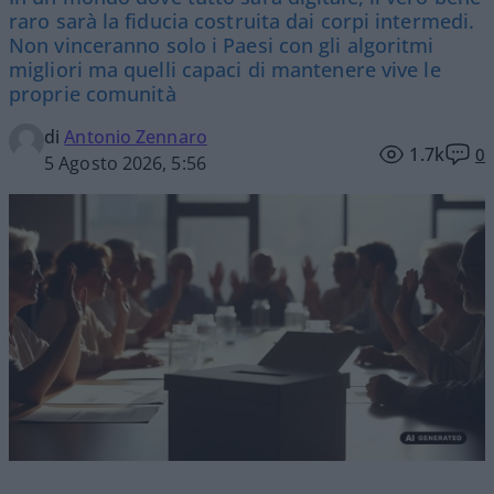
raro sarà la fiducia costruita dai corpi intermedi.
Non vinceranno solo i Paesi con gli algoritmi
migliori ma quelli capaci di mantenere vive le
proprie comunità
di
Antonio Zennaro
1.7k
0
5 Agosto 2026, 5:56