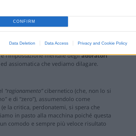
vilegio riservato ai viventi
e Dio non
CONFIRM
Data Deletion
Data Access
Privacy and Cookie Policy
mi che abbiano deciso di vendere cara la
, è l’impostazione mentale degli
adoratori
 ed assiomatica che vediamo dilagare.
el
“ragionamento”
cibernetico (che, non lo si
“uno” e di “zero”), assumendolo come
a (e la critica, perdonatemi, si spera che
diamo in pasto alla macchina poiché questa
ca un comodo e sempre più veloce risultato