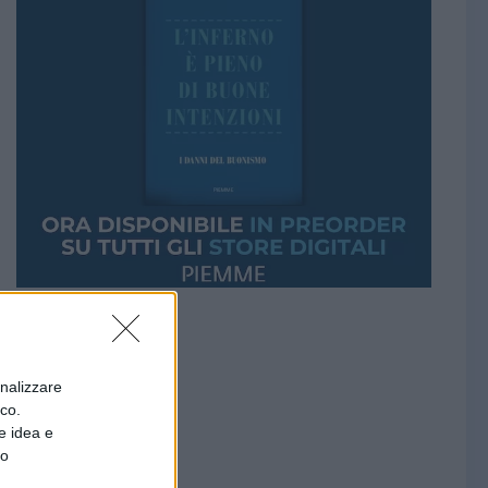
onalizzare
ico.
e idea e
to