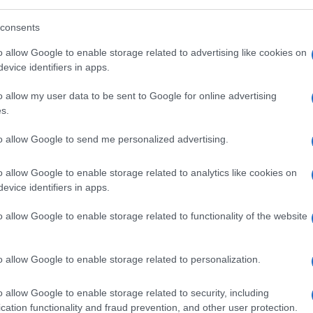
raramente conosciuto un matematico che
consents
he, al di là del suo evidente tono satirico,
o allow Google to enable storage related to advertising like cookies on
tto i suoi più grandi estimatori, moltissimi
evice identifiers in apps.
 stupefacente capacità di resistere alla
 britannico che profondi conoscitori della
o allow my user data to be sent to Google for online advertising
s.
to allow Google to send me personalized advertising.
giche che dimostrano la possibilità pratica
o gravosi per l’uomo è ciò, dai primordi ad
o allow Google to enable storage related to analytics like cookies on
evice identifiers in apps.
o al quale tendiamo per natura, perché è
uzione tecnica per
migliorare la nostra
o allow Google to enable storage related to functionality of the website
o allow Google to enable storage related to personalization.
l pensiero umano che sempre più
o allow Google to enable storage related to security, including
cation functionality and fraud prevention, and other user protection.
enza, vero tiranno condizionante le scelte