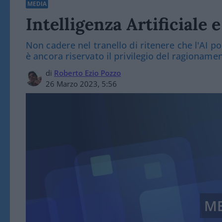
MEDIA
Intelligenza Artificiale 
Non cadere nel tranello di ritenere che l'AI pos
è ancora riservato il privilegio del ragioname
di
Roberto Ezio Pozzo
26 Marzo 2023, 5:56
M