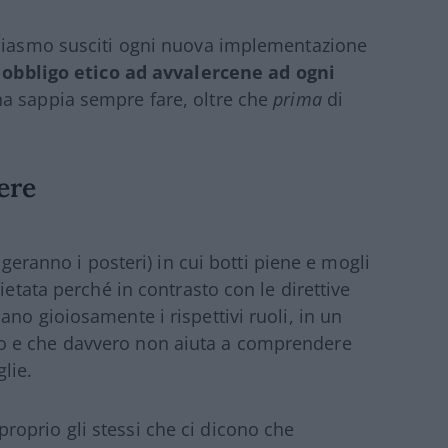
usiasmo susciti ogni nuova implementazione
i
obbligo etico ad avvalercene ad ogni
na sappia sempre fare, oltre che
prima
di
ere
ngeranno i posteri) in cui botti piene e mogli
ietata perché in contrasto con le direttive
no gioiosamente i rispettivi ruoli, in un
o e che davvero non aiuta a comprendere
lie.
proprio gli stessi che ci dicono che