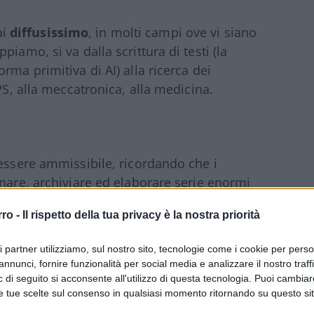
ai
diffusissimo
, in molti campi ove vi siano
iamo, si va dalla scrittura di testi (la
rma primitiva di AI) alla ricerca dei
PS, alla meccatronica, alla medicina.
 essere ammissibile, ricordando che i
onare, archiviare ed elaborare serie enormi
 ha potenzialità di memoria enormemente
rro -
Il rispetto della tua privacy è la nostra priorità
avia cadere nel tranello di ritenere che la
tituirsi all’uomo
; al massimo otterremo un
ri partner utilizziamo, sul nostro sito, tecnologie come i cookie per pers
 ci sarebbe, ma tiriamo avanti.
annunci, fornire funzionalità per social media e analizzare il nostro traff
 di seguito si acconsente all'utilizzo di questa tecnologia. Puoi cambiar
e tue scelte sul consenso in qualsiasi momento ritornando su questo si