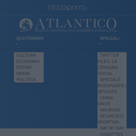
QUOTIDIANO
SPECIALI
CULTURA
TWITTER
ECONOMIA
FILES: LA
ESTERI
CENSURA
MEDIA
SOCIAL
POLITICA
SPECIALE
RUSSIAGATE /
SPYGATE
CHINA
VIRUS
#MURO30
ATLANTICO
SPORTIVO
DAY BY DAY
GIUDITTA’S