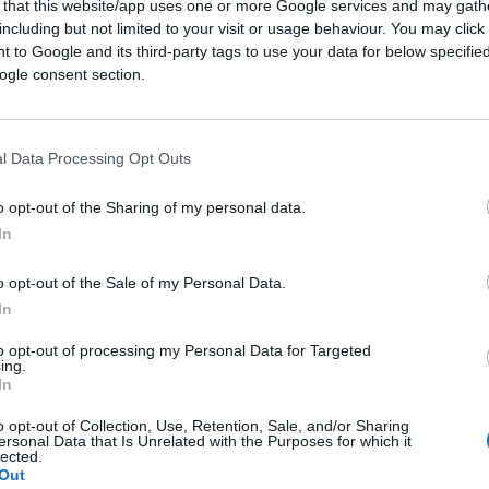
 that this website/app uses one or more Google services and may gath
cupò del rapporto tra le nuove scienze e
including but not limited to your visit or usage behaviour. You may click 
o sulla vita degli uomini. Ed innumerevoli
 to Google and its third-party tags to use your data for below specifi
ero scientifico che presero in
ogle consent section.
omo-macchina. Da Archimede ad
Albert
mo in particolare, grandemente ammirato
o è ampiamente riportato dai media in ogni
l Data Processing Opt Outs
o opt-out of the Sharing of my personal data.
In
è la capacità di adattarsi al cambiamento”
e
za (come l’intendiamo noi umani)
o opt-out of the Sale of my Personal Data.
ite di dati che solo la cibernetica permette,
In
ale
e una valenza tutt’altro che trascurabile
to opt-out of processing my Personal Data for Targeted
cus
.
ing.
In
o opt-out of Collection, Use, Retention, Sale, and/or Sharing
to
ersonal Data that Is Unrelated with the Purposes for which it
lected.
Out