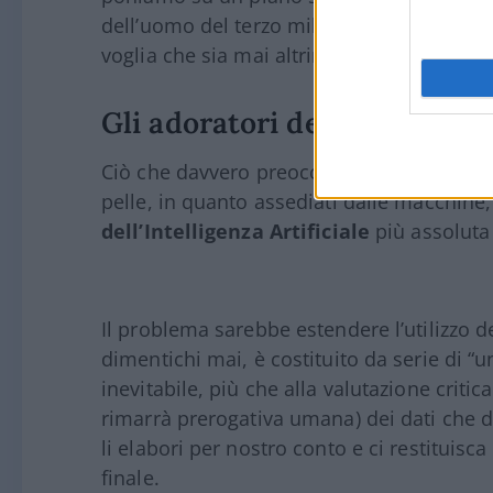
dell’uomo del terzo millennio, rimane
pri
voglia che sia mai altrimenti.
Gli adoratori dell’AI
Ciò che davvero preoccupa i non moltissi
pelle, in quanto assediati dalle macchine
dell’Intelligenza Artificiale
più assoluta
Il problema sarebbe estendere l’utilizzo d
dimentichi mai, è costituito da serie di 
inevitabile, più che alla valutazione critic
rimarrà prerogativa umana) dei dati che 
li elabori per nostro conto e ci restituis
finale.