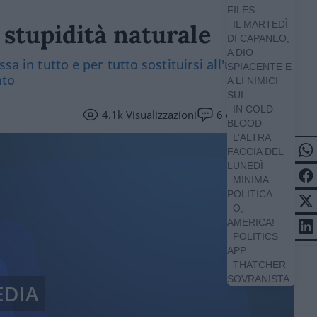
FILES
IL MARTEDÌ
e stupidità naturale
DI CAPANEO,
A DIO
sa in tutto e per tutto sostituirsi all'uomo, cui
SPIACENTE E
nto
A LI NIMICI
SUI
IN COLD
4.1k
Visualizzazioni
6
commenti
BLOOD
L’ALTRA
FACCIA DEL
LUNEDÌ
MINIMA
POLITICA
O,
AMERICA!
POLITICS
APP
THATCHER
SOVRANISTA
EDIA